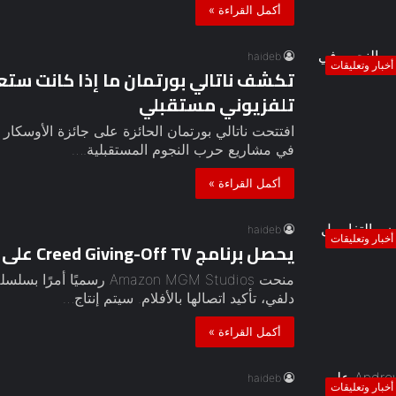
أكمل القراءة »
haideb
أخبار وتعليقات
تكشف ناتالي بورتمان ما إذا كانت ستعو
تلفزيوني مستقبلي
في مشاريع حرب النجوم المستقبلية.…
أكمل القراءة »
haideb
أخبار وتعليقات
يحصل برنامج Creed Giving-Off TV على العنوان ، التفاصيل الأولى
منحت Amazon MGM Studios ر
دلفي، تأكيد اتصالها بالأفلام. سيتم إنتاج…
أكمل القراءة »
haideb
أخبار وتعليقات