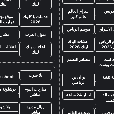
لينك
لينك
تدريس
اشراق العالم
عالم كبير
خدمات با كلينك
موقع تجا
2026
تجارب ال
 الاشراق
موسم الرياض
ديوان العرب
مشاري
الرياض
اعلانات الباك
20
لينك 2026
اعلانات باك
اعلانات با
لينك
 لينك
مصادر التعليم
ت بوست
يلا شوت
la shoot
 تقنية
يو ان بي
الرياضي
مباريات اليوم
برشلونة م
مباشر
ع حالة
اخبار 24 ساعة
تعليم
ريال مدريد
يلا شو
مباشر
ب فنون
صحيفة العالم