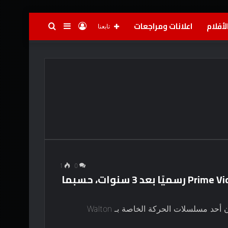
لأفلام
اعلانات ومراجعات
تسجيل
إضافة
بحث
تابعنا
الدخول
عمود
عن
جانبي
1
0
لقد مات برنامج “أنا برج العذراء” من Prime Video رسميًا بعد 3 سنوات، حسبما
على الرغم من نجاحه الكبير في البث المباشر، إلا أن أحد مسلسلات الحركة الخاصة بـ Walton