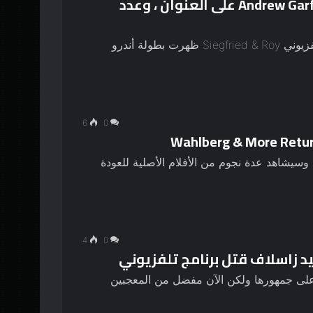
يحصل برنامج Andrew Garfield’s Siegfried & Roy TV على العنوان ، وعدد
مزيد من المعلومات حول الشائعات سابقا برنامج تلفزيوني Siegfried & Roy ظهرت بطولة أندرو
6
0
أ تيد تم طلب برنامج Sequel TV من قبل Peacock وسيشاهد عدة نجوم من الأفلام الأصلية للعودة
4
0
يد زاسلاف قتل برنامج تلفزيوني
لى جمهورها ولكن الآن مفضل من المعجبين