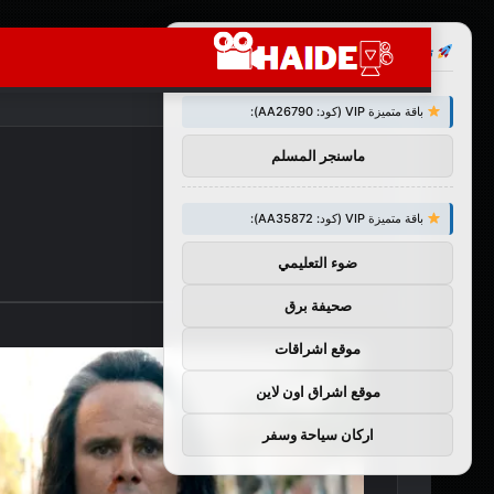
×
توصيات :
باقة متميزة VIP (كود: AA26790):
ماسنجر المسلم
باقة متميزة VIP (كود: AA35872):
ضوء التعليمي
صحيفة برق
موقع اشراقات
موقع اشراق اون لاين
اركان سياحة وسفر