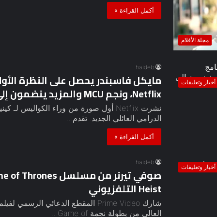
أكمل القراءة »
مجلة الأفلام
haideb
أخبار وتعليقات
Netflix، ونجم MCU والمزيد ينضمون إلى فريق التمثيل
نشرت Netflix أول صورة من وراء الكواليس لـ
الدرامي العائلي الجديد. تقدم…
أكمل القراءة »
haideb
أخبار وتعليقات
Heist التلفزيوني
شارك Prime Video المقطع الدعائي الرس
العالي من بطولة نجمة Game of…