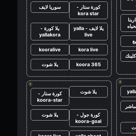
كورة ستار -
سوريا لايف
kora star
ربنا
حياه
يلا لايف - yalla
يلا كورة -
yallakora
live
ع
kooralive
kora live
كلينك
koora 365
يلا شوت
!
!
yal
يلا شوت
كورة ستار -
koora-star
باشر
كورة جول -
يلا شوت
koora-goal
ت