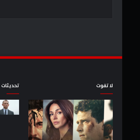
لا تفوت
تحديثات
8
أحدث
عروض
سلسلة
خيال
Batman
علمي
والمزيد
مذهلة
من
بصريًا
إصدارات