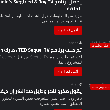
الحلقة
غارفيلد وجود لو ، بما في…
أكمل القراءة »
haideb
أخبار وتعليقات
تم طلب برنامج TED Sequel TV ، مارك Wahlberg & More Return
للمشروع ، بما…
أكمل القراءة »
haideb
انات ومراجعات
يقول مخرج تاكر ودايل ضد الشر إن ديف
تاكر وديل ضد الشر استغرقت بعض الشيء للعثور ع
المطلق ، مما يجلب نضارة…