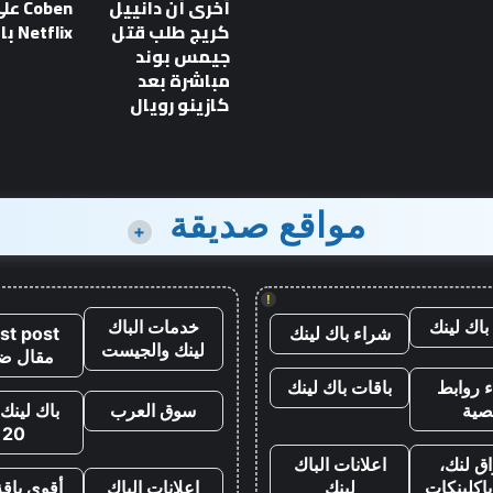
أخرى أن دانييل
Coben ع
Con
أحدث سلسلة Batman والمزيد
كريج طلب قتل
Netflix بالترتيب
من إصدارات Prime Video هذا
تم عرض لقطات الهجوم في
جيمس بوند
Comic-Con
مباشرة بعد
كازينو رويال
مواقع صديقة
+
!
باك لينك
خدمات الباك
شراء باك لينك
st post
لينك والجيست
مقال ض
 روابط
باقات باك لينك
صية
سوق العرب
باك لينك 
20
ق لنك،
اعلانات الباك
اكلينكات
لينك
اعلانات الباك
أقوى باقة