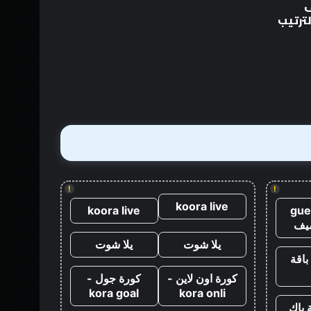
لى
أن
أخرى أن دانييل كريج طلب قتل
دانييل
جيمس بوند مباشرة بعد كازينو
كريج
رويال
طلب
قتل
جيمس
بوند
مباشرة
بعد
كازينو
رويال
!
!
koora live
koora live
gue
يف
يلا شوت
يلا شوت
باقة
كورة اون لاين -
كورة جول -
kora goal
kora onli
 باك