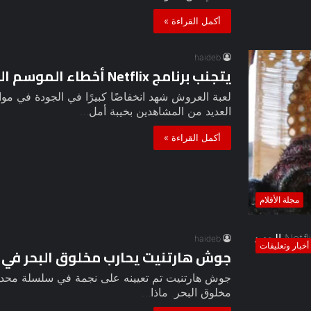
أكمل القراءة »
haideb
يتجنب برنامج Netflix أخطاء الموسم الثامن من Game Of Thrones
لعبة العروش شهد انخفاضًا كبيرًا في الجودة في موا
العديد من المشاهدين بخيبة أمل…
أكمل القراءة »
مجلة الأفلام
haideb
أخبار وتعليقات
جوش هارتنيت يحارب مخلوق البحر في برنامج Netflix الجد
مخلوق البحر. ماذا…