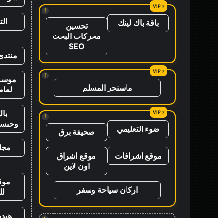
!
ال
باقة باك لينك
تحسين
محركات البحث
SEO
منتدى
!
موسم 
ماسنجر المسلم
لعام 26
باك
!
وجيس
ضوء التعليمي
صحيفة برق
مجلة
موقع اشراقات
موقع اشراق
اون لاين
موق
اركان سياحة وسفر
لل
هيد