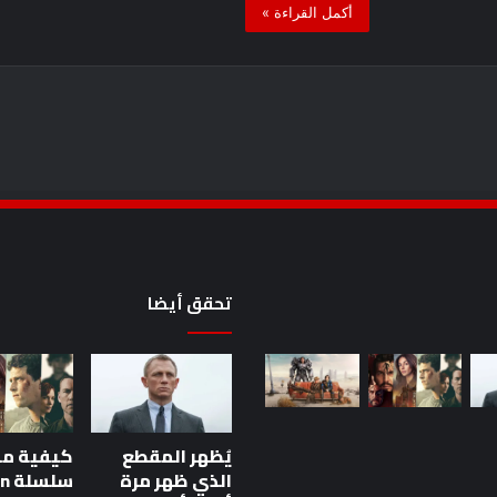
أكمل القراءة »
تحقق أيضا
تم
عرض
لقطات
الهجوم
يُظهر المقطع
كيفية م
في
الذي ظهر مرة
سلس
Comic-