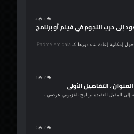
4
0
د إلى حرب النجوم في فيلم أو برنامج
افتتحت ناتالي بورتمان الحائزة على جائزة الأوسكار حول إمكانية إعادة بناء دورها كـ Padmé Amidala
4
0
سميًا أمرًا بسلسلة إلى المقبل العقيدة برنامج تلفزيوني عرضي ،
2
0