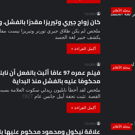
مجلة الأفلام
haideb
كان زواج جيري وتيريزا مقدرًا بالفشل، و
ملخص لم يكن طلاق جيري تورنر وتيريزا نيست مفاجئً
يكشف خبير لغة الجسد…
أكمل القراءة »
haideb
مجلة الأفلام
فيلم عمره 97 عامًا أثبت بالف
محكومًا عليه بالفشل منذ البداية
ملخص لقد أخطأ نابليون ريدلي سكوت العلامة بسبب 
القصة. تثبت تحفة أبيل جانس عام 1927…
أكمل القراءة »
haideb
مجلة الأفلام
علاقة نيكول ومحمود محكوم عليها ب