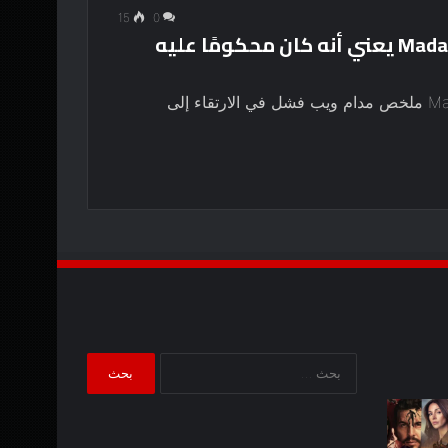
15
0
كان أكبر وعد ما قبل الإصدار لـ Madame Web يعني أنه كان محكومًا عليه
تحذير! تحتوي هذه المقالة على حرق لـ Madame Web ملخص مدام ويب فشل في الارتقاء إلى
البحث
عن:
تم
يُظهر
عرض
المقطع