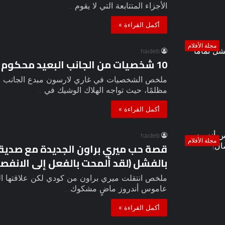
الأجزاء المتتابعة التي لا يقوم…
أكمل القراءة »
مجلة الأفلام
haideb
10 شخصيات من الجانب البعيد محكوم عليها بالفشل تمامًا
ملخص الشخصيات في غاري لارسون مبدع الجانب البع
مظلمًا، حيث تواجه الهلاك الوشيك في…
أكمل القراءة »
haideb
مجلة الأفلام
قصة حب ميري براون الجديدة مع صديق
بالفشل (لقد ألمحت بالفعل إلى الانفصا
ملخص انتقلت ميري براون من كودي لكن علاقتها ال
عاموس أندروز ماضٍ مشكوك…
أكمل القراءة »