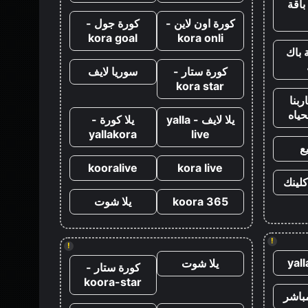
باقة
كورة اون لاين -
كورة جول -
kora goal
kora onli
 باك
كورة ستار -
سوريا لايف
kora star
ربنا
حياه
يلا لايف - yalla
يلا كورة -
yallakora
live
ع
kooralive
kora live
كلينك
koora 365
يلا شوت
!
!
yal
يلا شوت
كورة ستار -
koora-star
باشر