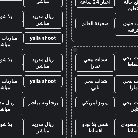
مباشر
ع حالة
اخبار 24 ساعة
تعليم
ريال مدريد
يلا شو
مباشر
ب فنون
صحيفة العالم
رفيه
yalla shoot
مباريات ا
مباشر
!
 ببجي
شدات ببجي
ريال مدريد
يلا شو
ساط
تمارا
مباشر
 ببجي
شدات ببجي
yalla shoot
مباريات ا
مارا
تابي
مباشر
 ببجي
ايتونز امريكي
برشلونة مباشر
ريال مد
ابي
مباشر
ز سعودي
شحن يلا لودو
ريال مدريد
يلا شو
ساط
اقساط
مباشر