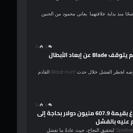
 منذ بداية علاقتهما. يعاني محمود من الحنين
13
0
عالم Marvel محكوم عليه بالفشل إذا لم يتوقف Blade عن إبعاد الأبطال
ملخص إن فشل Blade في التواصل مع الأبطال يعرضه لخطر الفشل خلال حدث Blood Hunt القادم.
12
0
التكملة القادمة لفيلم ستيفن سبيلبرغ بقيمة 607.9 مليون دولار بحاجة إلى
ملخص يحتاج Ready Player Two إلى كسر اتجاه Spielberg لتحقيق النجاح، حيث عادةً ما تفشل