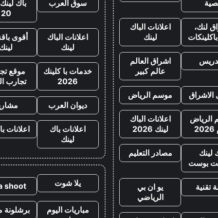
صية
سوق العرب
باك لينك 
20
ق لنك،
اعلانات الباك
اكلينكات
لينك
اعلانات الباك
أقوى باقة
لينك
لينك
تدريس
اشراق العالم
عالم كبير
خدمات با كلينك
موقع تجا
2026
تجارب ال
 الاشراق
موسم الرياض
ديوان العرب
مشاري
الرياض
اعلانات الباك
20
لينك 2026
اعلانات باك
اعلانات با
لينك
 لينك
مصادر التعليم
ت بوست
يلا شوت
la shoot
 تقنية
يو ان بي
الرياضي
مباريات اليوم
برشلونة م