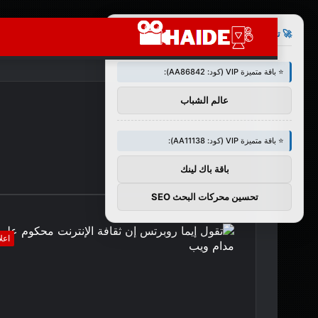
×
🚀 توصيات :
⭐ باقة متميزة VIP (كود: AA86842):
عالم الشباب
⭐ باقة متميزة VIP (كود: AA11138):
باقة باك لينك
تحسين محركات البحث SEO
اعل