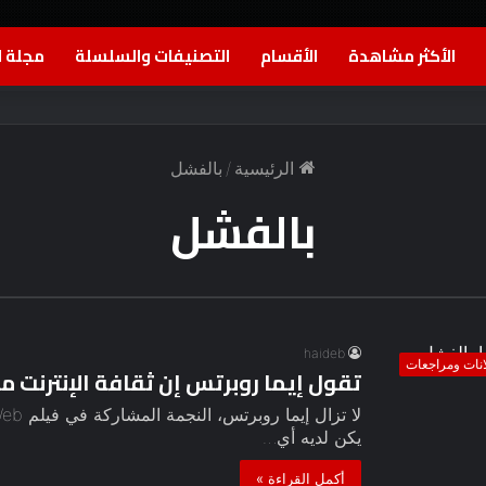
الأكثر مشاهدة
الأقسام
التصنيفات والسلسلة
مجلة ا
الرئيسية
/
بالفشل
بالفشل
haideb
انات ومراجعات
تقول إيما روبرتس إن ثقافة الإنترنت 
يكن لديه أي…
أكمل القراءة »