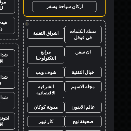
موق
اركان سياحة وسفر
لل
هيد
!
وت
مسك الكلمات
اشراق التقنية
في قوقل
ان سفن
مرابع
شدات
التكنولوجيا
اق
خيال التقنية
شوف ويب
شدات
ت
مجلة الاسهم
الشرقية
الاقتصادية
شدات
ت
عالم الايفون
مدونة كوكان
ايتون
صحيفة نهج
كار نيوز
اق