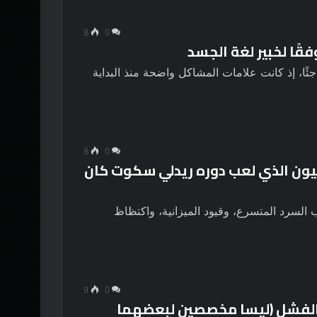
8
0
فقًا لخبير لغة الجسد
ا، إذ كانت علامات المشاكل واضحة منذ البداية.
8
0
عل أن نابليون الذي لعب دوره ريدلي سكوت كان
السرد المتسرع، وقيود الميزانية، واكتظاظ
9
0
الفشل (ليسا مخصصين لبعضهما