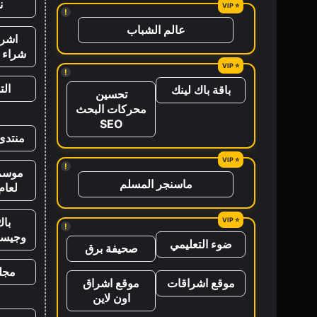
ن
!
عالم الشباب
اشرا
شراء ب
!
ال
باقة باك لينك
تحسين
محركات البحث
SEO
منتدى
!
موسم 
ماسنجر المسلم
لعام 26
باك
!
وجيس
ضوء التعليمي
صحيفة برق
مجلة
موقع اشراقات
موقع اشراق
اون لاين