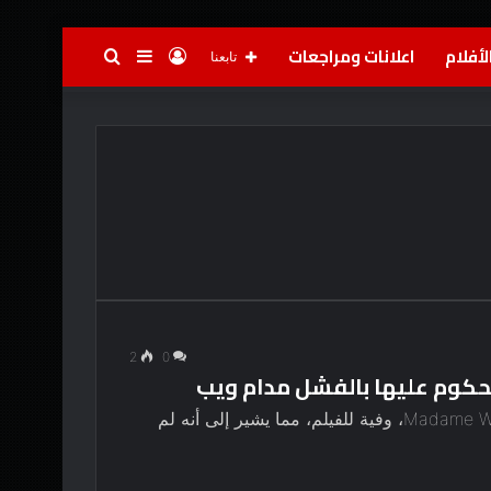
لأفلام
اعلانات ومراجعات
تسجيل
إضافة
بحث
تابعنا
الدخول
عمود
عن
جانبي
2
0
محكوم عليها بالفشل مدام ويب
لا تزال إيما روبرتس، النجمة المشاركة في فيلم Madame Web، وفية للفيلم، مما يشير إلى أنه لم