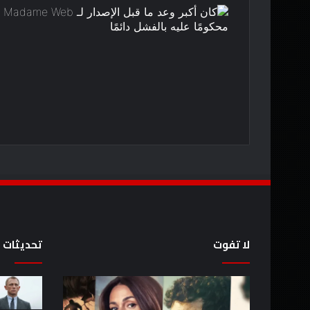
لا تفوت
تحديثات
كيفية
8
مشاهدة
عروض