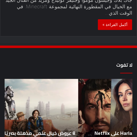
مع الخيال في المقطورة النهائية لمجموعة Minecraft. في
الوقت الذي…
أكمل القراءة »
لا تفوت
8
أح
عروض
سل
خيال
an
علمي
وال
مذهلة
من
بصريًا
إص
تضع
me
معايير
eo
8 عروض خيال علمي مذهلة بصريًا تضع معايير جديدة
جديدة
هذا