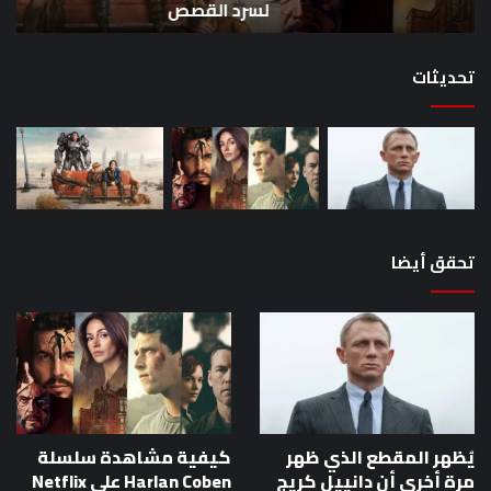
لسرد القصص
ه
لسرد
الأ
القصص
تحديثات
تحقق أيضا
يُظهر المقطع الذي ظهر
كيفية مشاهدة سلسلة
مرة أخرى أن دانييل كريج
Harlan Coben على Netflix