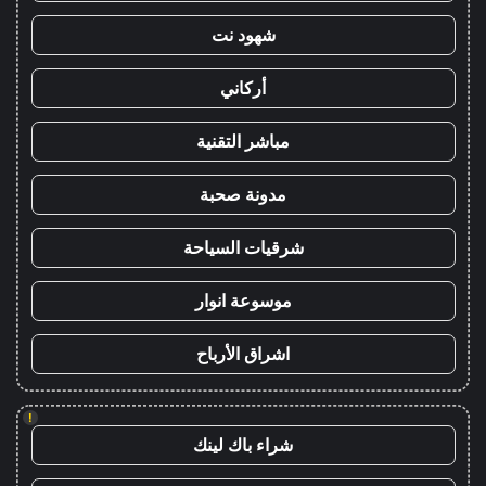
شهود نت
أركاني
مباشر التقنية
مدونة صحبة
شرقيات السياحة
موسوعة انوار
اشراق الأرباح
!
شراء باك لينك