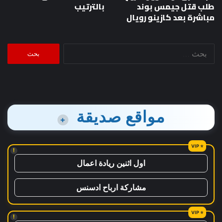
طلب قتل جيمس بوند
بالترتيب
مباشرة بعد كازينو رويال
البحث
عن:
مواقع صديقة
+
!
اول اثنين ريادة اعمال
مشاركة ارباح ادسنس
!