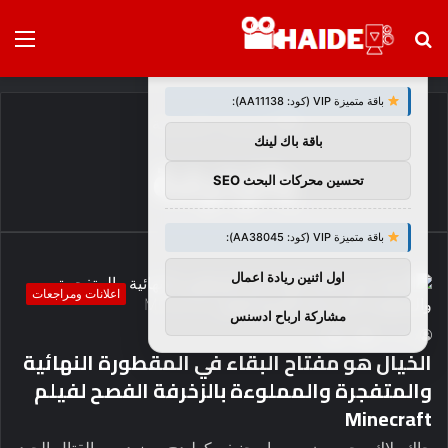
بحث
الق
×
توصيات :
عن
باقة متميزة VIP (كود: AA11138):
الرئيسية
/
بالزخرفة
باقة باك لينك
بالزخرفة
تحسين محركات البحث SEO
باقة متميزة VIP (كود: AA38045):
اول اثنين ريادة اعمال
اعلانات ومراجعات
مشاركة ارباح ادسنس
2
0
haideb
الخيال هو مفتاح البقاء في المقطورة النهائية
والمتفجرة والمملوءة بالزخرفة الفصح لفيلم
Minecraft
جاك بلاك وجيسون موموا وجنيفر كوليدج ومزيد من القتال الجيد