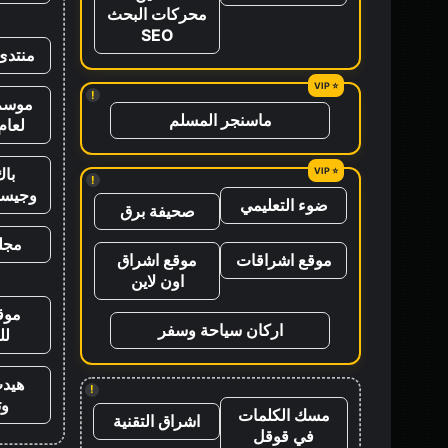
محركات البحث
SEO
منتدى
!
موسم 
ماسنجر المسلم
لعام 26
باك
!
وجيس
ضوء التعليمي
صحيفة برق
مجلة
موقع اشراقات
موقع اشراق
اون لاين
موق
اركان سياحة وسفر
لل
هيد
!
وت
مسك الكلمات
اشراق التقنية
في قوقل