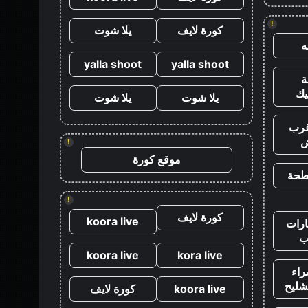
!
كورة لايف
يلا شوت
yalla shoot
yalla shoot
يك
يلا شوت
يلا شوت
رب
ض
!
موقع كورة
طحة
!
كورة لايف
koora live
رات
ب
koora live
kora live
اء
شليح
koora live
كورة لايف