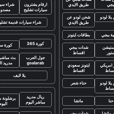
ارقام يشترون
شراء سيا
بجي
طريق الايدي
سيارات تشليح
مصدوم
لا لودو
شحن لودو عن
شراء سيارات قديمة تشلي
طريق الايدي
ة ببجي
بطاقات ايتونز
كورة 365
كورة سي
يستيشن
شدات ببجي
تور
اقساط
جول العرب
بث مباشر 
goalarab
مدريد ال
ز امريكي
ايتونز سعودي
ساط
اقساط
يلا لايف
لا لودو
حناء شعر
ساط
ريال مدريد
برشلونة م
حنا
ماتشا
مباشر اليوم
اليوم
 ماتشا
شدات ببجي