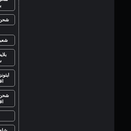
ب
شحن ي
شعبي
بلا
س
ايتون
اق
شحن ي
اق
شاي