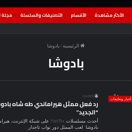
الأكثر مشاهدة
الأقسام
التصنيفات والسلسلة
مجلة ا
الرئيسية
/
بادوشا
بادوشا
haideb
أخبار وتعليقات
رد فعل ممثل هيراماندي طه شاه بادو
“الجديد”
أحدث مسلسلات Netflix على شبكة ال
بادوشا. لعب الممثل دور نواب تاجدار…