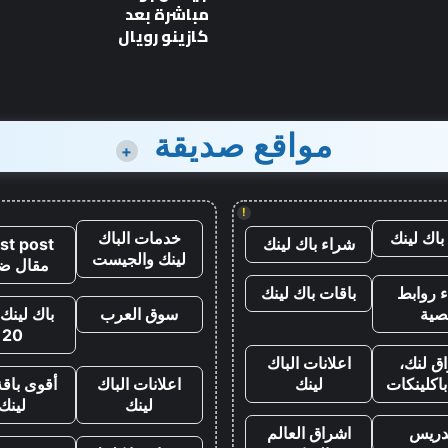
الأسبوع
مباشرة بعد
الأسبوع
كازينو رويال
مواقع صديقة
+
!
باك لينك
خدمات الباك
شراء باك لينك
st post
لينك والجيست
مقال ض
 روابط
باقات باك لينك
صية
سوق العرب
باك لينك 
20
ق لنك،
اعلانات الباك
اكلينكات
لينك
اعلانات الباك
أقوى باقة
لينك
لينك
تدريس
اشراق العالم