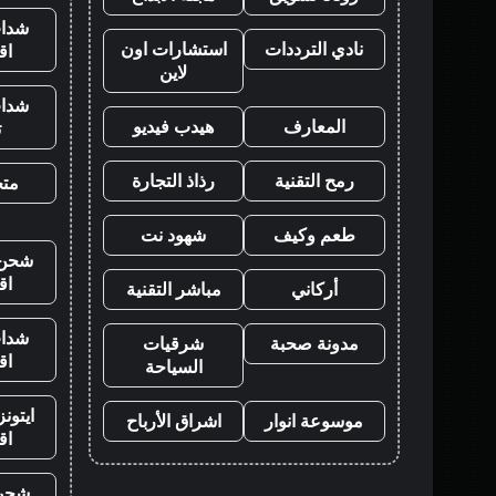
شدات
نادي الترددات
استشارات اون
اق
لاين
شدات
المعارف
هيدب فيديو
ت
رمح التقنية
رذاذ التجارة
متجر
طعم وكيف
شهود نت
شحن ي
اق
أركاني
مباشر التقنية
شدات
مدونة صحبة
شرقيات
اق
السياحة
ايتون
موسوعة انوار
اشراق الأرباح
اق
شحن