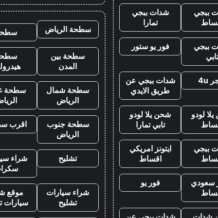
 ببجي
شدات ببجي
ساط
تمارا
سطحة الرياض
سطحه
 ببجي
فور يو ستور
سطحة بين
سطحة
ابي
المدن
هيدرول
 4u
شدات ببجي عن
سطحة شمال
سطحة غ
طريق الايدي
الرياض
الريا
لا لودو
شحن يلا لودو
سطحة جنوب
اقرب س
ساط
تابي تمارا
الرياض
 ببجي
ايتونز امريكي
تشليح
شراء سيا
ساط
اقساط
سكرا
ز سعودي
فور يو
شراء سيارات
موقع شر
ساط
تشليح
سيارات ت
 شدات
شدات ببجي عن