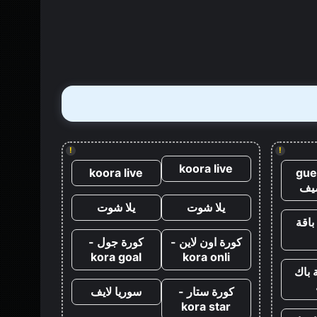
Comic-Con
رويال
طلب
قتل
جيمس
بوند
مباشرة
بعد
كازينو
رويال
!
!
koora live
koora live
gue
يف
يلا شوت
يلا شوت
باقة
كورة اون لاين -
كورة جول -
kora goal
kora onli
 باك
كورة ستار -
سوريا لايف
kora star