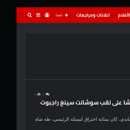
لأفلام
اعلانات ومراجعات
تسجيل
إضافة
بحث
تابعنا
الدخول
عمود
عن
جانبي
4
0
شا على لقب سوشانت سينغ راجبوت
إنترنت، هيراماندي، كان بمثابة اختراق لممثله الرئيسي، طه شاه