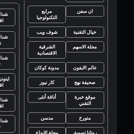
ان سفن
مرابع
شدات
التكنولوجيا
اق
خيال التقنية
شوف ويب
شدات
ت
مجلة الاسهم
الشرقية
الاقتصادية
شدات
ت
عالم الايفون
مدونة كوكان
ايتون
صحيفة نهج
كار نيوز
اق
موقع خبرة
أناقة أنثى
شدات
التقني
اق
متورخ
مدسن
شدات
ت
روتانا تسويق
مجلة الابداع