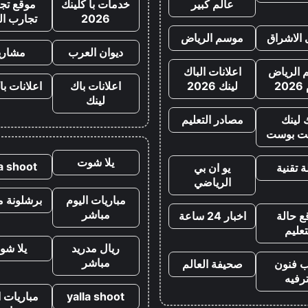
عالم كبير
خدمات با كلينك
موقع تجا
2026
تجارب ال
 الاشراق
موسم الرياض
ديوان العرب
مشاري
الرياض
اعلانات الباك
20
لينك 2026
اعلانات باك
اعلانات با
لينك
 لينك
مصادر التعليم
ت بوست
يلا شوت
la shoot
 تقنية
يو ان بي
الرياضي
مباريات اليوم
برشلونة م
مباشر
ع حالة
اخبار 24 ساعة
تعليم
ريال مدريد
يلا شو
مباشر
ب فنون
صحيفة العالم
رفيه
yalla shoot
مباريات ا