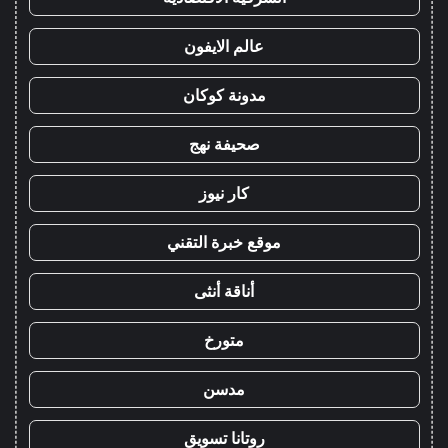
عالم الايفون
مدونة كوكان
صحيفة نهج
كار نيوز
موقع خبرة التقني
أناقة أنثى
متورخ
مدسن
روتانا تسويق