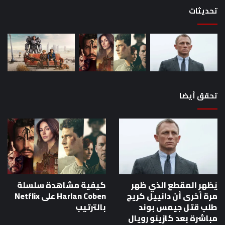
تحديثات
تحقق أيضا
يُظهر المقطع الذي ظهر
كيفية مشاهدة سلسلة
مرة أخرى أن دانييل كريج
Harlan Coben على Netflix
طلب قتل جيمس بوند
بالترتيب
مباشرة بعد كازينو رويال