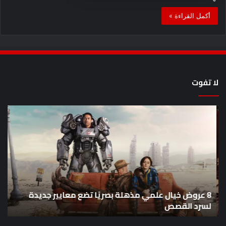
أكمل القراءة »
لا تفوت
8
أح
عروض
سل
خيال
an
علمي
وال
مذهلة
من
بصريًا
إص
تضع
me
معايير
eo
8 عروض خيال علمي مذهلة بصريًا تضع معايير جديدة
جديدة
هذا
لسرد القصص
ه
لسرد
الأ
القصص