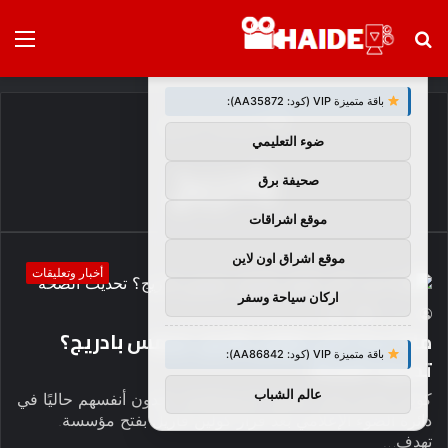
بحث
الق
×
توصيات :
عن
باقة متميزة VIP (كود: AA35872):
الرئيسية
/
بادريج
ضوء التعليمي
بادريج
صحيفة برق
موقع اشراقات
موقع اشراق اون لاين
أخبار وتعليقات
اركان سياحة وسفر
0
0
haideb
ماذا حدث لابن كولين فاريل، جيمس بادريج؟
باقة متميزة VIP (كود: AA86842):
تحديث الصحة
عالم الشباب
كولين فاريل وابنه جيمس بادريج فاريل، يجدون أنفسهم حاليًا في
دائرة الضوء الإعلامي بعد قرار كولين فاريل بفتح مؤسسة.
تهدف…