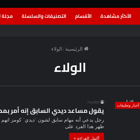
الأكثر مشاهدة
الأقسام
التصنيفات والسلسلة
مجلة ا
الرئيسية
/
الولاء
الولاء
haideb
أخبار وتعليقات
يقول مساعد ديدي السابق إنه أمر بمما
رجل يدعي أنه مهام سابق لشون “ديدي” كومز اتهم مغ
ظهر هذا الفرد على…
أكمل القراءة »