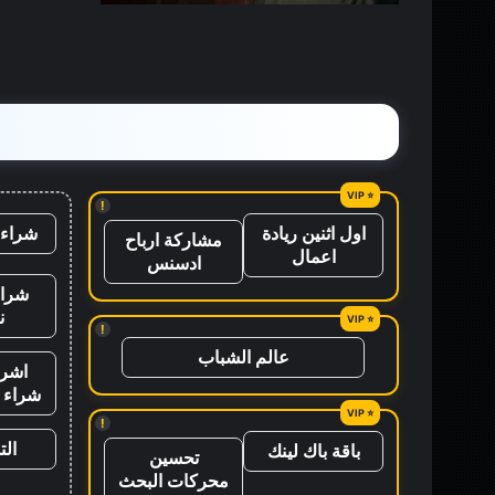
القصص
!
شراء 
اول اثنين ريادة
مشاركة ارباح
اعمال
ادسنس
شراء
ن
!
عالم الشباب
اشرا
شراء ب
!
ال
باقة باك لينك
تحسين
محركات البحث