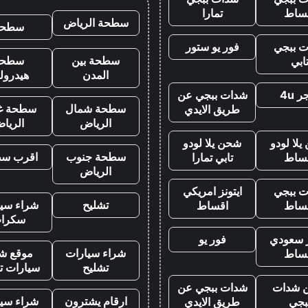
ساط
تمارا
سطحة الرياض
سطحه
 ببجي
فور يو ستور
سطحة بين
سطحة
ابي
المدن
هيدرول
 4u
شدات ببجي عن
سطحة شمال
سطحة غ
طريق الايدي
الرياض
الريا
لا لودو
شحن يلا لودو
سطحة جنوب
اقرب س
ساط
تابي تمارا
الرياض
 ببجي
ايتونز امريكي
تشليح
شراء سيا
ساط
اقساط
سكرا
ز سعودي
فور يو
شراء سيارات
موقع شر
ساط
تشليح
سيارات ت
 شدات
شدات ببجي عن
ارقام يشترون
شراء سيا
بجي
طريق الايدي