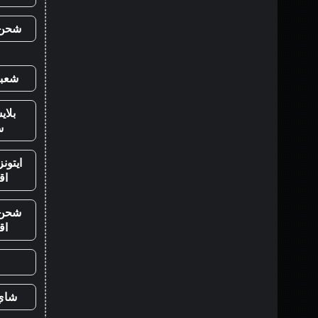
شحن ي
شعبي
بلا
س
ايتون
اق
شحن ي
اق
شاي