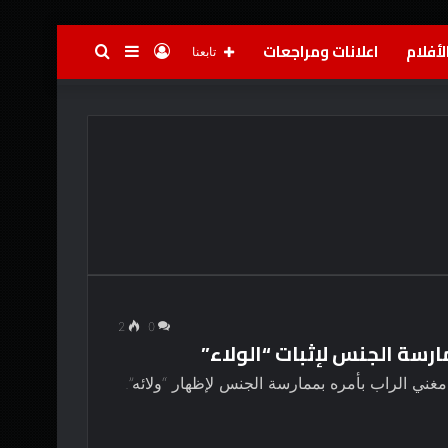
لأفلام
اعلانات ومراجعات
تسجيل
إضافة
بحث
تابعنا
الدخول
عمود
عن
جانبي
2
0
رسة الجنس لإثبات “الولاء”
ني الراب بأمره بممارسة الجنس لإظهار “ولائه”.