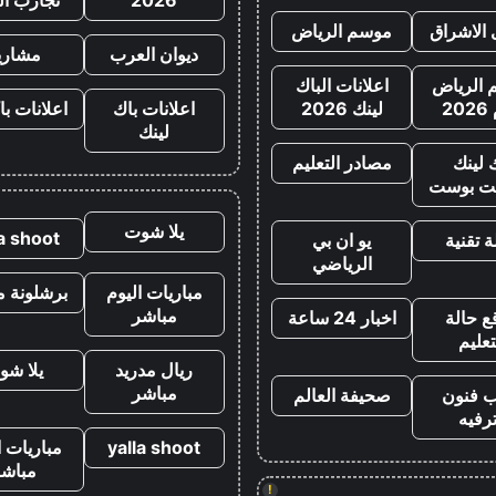
 الاشراق
موسم الرياض
ديوان العرب
مشاري
الرياض
اعلانات الباك
20
لينك 2026
اعلانات باك
اعلانات با
لينك
 لينك
مصادر التعليم
ت بوست
يلا شوت
la shoot
 تقنية
يو ان بي
الرياضي
مباريات اليوم
برشلونة م
مباشر
ع حالة
اخبار 24 ساعة
تعليم
ريال مدريد
يلا شو
مباشر
ب فنون
صحيفة العالم
رفيه
yalla shoot
مباريات ا
مباشر
!