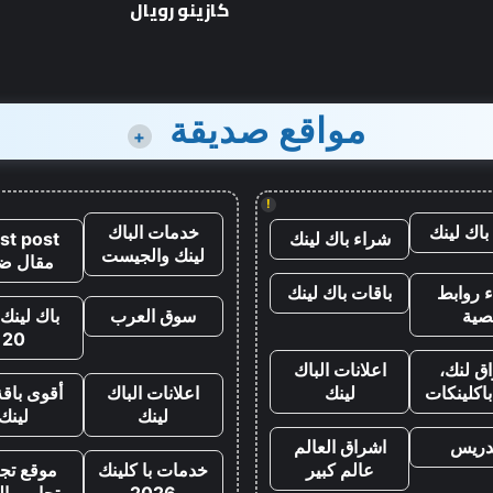
كازينو رويال
مواقع صديقة
+
!
باك لينك
خدمات الباك
شراء باك لينك
st post
لينك والجيست
مقال ض
 روابط
باقات باك لينك
صية
سوق العرب
باك لينك 
20
ق لنك،
اعلانات الباك
اكلينكات
لينك
اعلانات الباك
أقوى باقة
لينك
لينك
تدريس
اشراق العالم
عالم كبير
خدمات با كلينك
موقع تجا
2026
تجارب ال