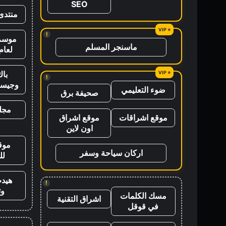
SEO
منتدى
!
موسم 
ماسنجر المسلم
لعام 26
باك
!
وجيس
ضوء التعليمي
صحيفة برق
مجلة
موقع اشراقات
موقع اشراق
اون لاين
موق
اركان سياحة وسفر
لل
هيد
!
وت
مسك الكلمات
اشراق التقنية
في قوقل