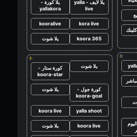
يلا لايف - yalla
يلا كورة -
yallakora
live
ع
kooralive
kora live
كلينك
koora 365
يلا شوت
!
!
yal
يلا شوت
كورة ستار -
koora-star
باشر
كورة جول -
يلا شوت
koora-goal
ت
koora live
yalla shoot
ليوم
koora live
يلا شوت