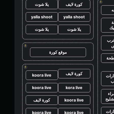
!
كورة لايف
يلا شوت
yalla shoot
yalla shoot
يك
يلا شوت
يلا شوت
رب
ض
!
موقع كورة
طحة
!
كورة لايف
koora live
رات
ب
koora live
kora live
اء
شليح
koora live
كورة لايف
رات
koora live
koora live