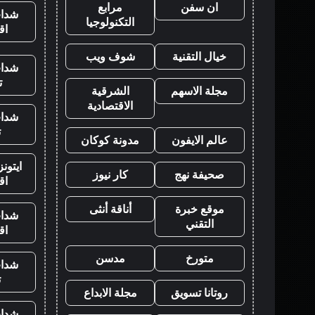
ان سفن
مرابع
شدات
التكنولوجيا
اق
خيال التقنية
شوف ويب
شدات
ت
مجلة الاسهم
الشرقية
الاقتصادية
شدات
ت
عالم الايفون
مدونة كوكان
ايتون
صحيفة نهج
كار نيوز
اق
موقع خبرة
أناقة أنثى
شدات
التقني
اق
متورخ
مدسن
شدات
ت
روتانا تسويق
مجلة الابداع
شدات