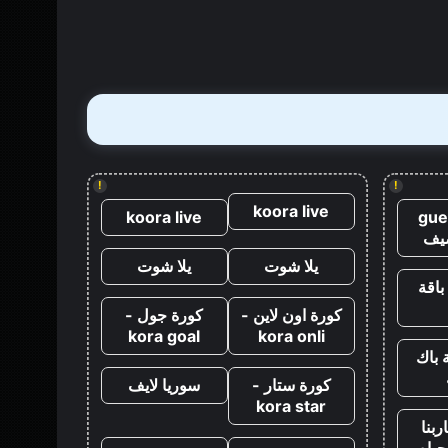
قتل
جيمس
بوند
مباشرة
بعد
كازينو
رويال
!
!
koora live
koora live
gue
يف
يلا شوت
يلا شوت
باقة
كورة اون لاين -
كورة جول -
kora goal
kora onli
 باك
كورة ستار -
سوريا لايف
kora star
ربنا
حياه