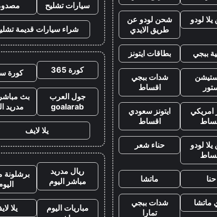
سيارات تشليح
مصدوم
لا لودو
شحن لودو عن
شراء سيارات قديمة تشلي
طريق الايدي
ة ببجي
بطاقات ايتونز
كورة 365
كورة سي
يستيشن
شدات ببجي
تور
اقساط
جول العرب
بث مباشر 
goalarab
مدريد ال
ز امريكي
ايتونز سعودي
ساط
اقساط
يلا لايف
لا لودو
حناء شعر
ساط
ريال مدريد
برشلونة م
حنا
ماتشا
مباشر اليوم
اليوم
 ماتشا
شدات ببجي
مباريات اليوم
يلا لاي
تمارا