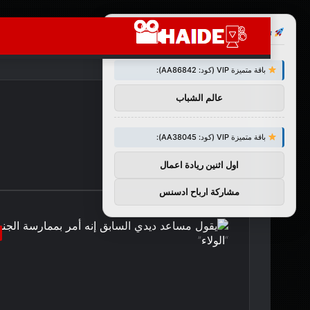
×
توصيات :
باقة متميزة VIP (كود: AA86842):
عالم الشباب
باقة متميزة VIP (كود: AA38045):
اول اثنين ريادة اعمال
مشاركة ارباح ادسنس