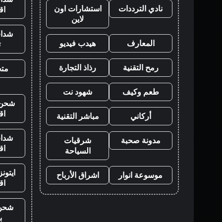
نادي الترددات
استشارات اون
اق
لاين
شدات
المعارف
هيدب فيديو
ت
رمح التقنية
رذاذ التجارة
متجر
طعم وكيف
شهود نت
شحن ي
اق
أركاني
مباشر التقنية
شدات
مدونة صحبة
شرقيات
اق
السياحة
ايتون
موسوعة انوار
اشراق الأرباح
اق
شحن
ب