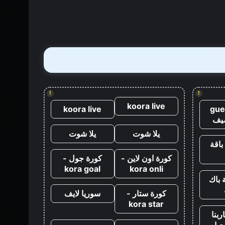
قتل
جيمس
بوند
مباشرة
بعد
كازينو
رويال
!
!
koora live
koora live
gue
يف
يلا شوت
يلا شوت
باقة
كورة اون لاين -
كورة جول -
kora goal
kora onli
 باك
كورة ستار -
سوريا لايف
kora star
ربنا
حياه