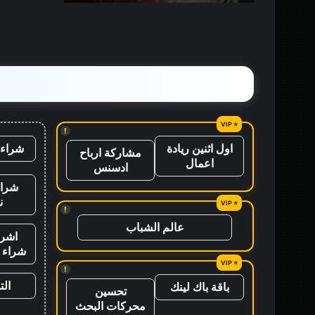
القصص
!
شراء 
اول اثنين ريادة
مشاركة ارباح
اعمال
ادسنس
شراء
ن
!
عالم الشباب
اشرا
شراء ب
!
ال
باقة باك لينك
تحسين
محركات البحث