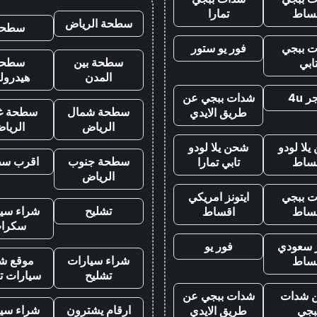
ساط
تمارا
سطحة الرياض
سطحه
 ببجي
فور يو ستور
سطحة بين
سطحة
ابي
المدن
هيدرول
 4u
شدات ببجي عن
سطحة شمال
سطحة غ
طريق الايدي
الرياض
الريا
لا لودو
شحن يلا لودو
سطحة جنوب
اقرب س
ساط
تابي تمارا
الرياض
 ببجي
ايتونز امريكي
تشليح
شراء سيا
ساط
اقساط
سكرا
ز سعودي
فور يو
شراء سيارات
موقع شر
ساط
تشليح
سيارات ت
 شدات
شدات ببجي عن
ارقام يشترون
شراء سيا
بجي
طريق الايدي