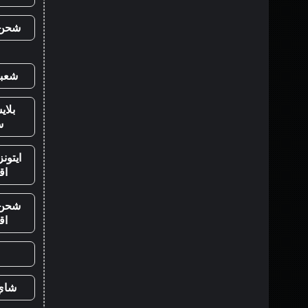
شحن ي
شعبي
بلا
س
ايتون
اق
شحن ي
اق
شاي