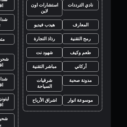
نادي الترددات
استشارات اون
اق
لاين
شدات
المعارف
هيدب فيديو
ت
رمح التقنية
رذاذ التجارة
متجر
طعم وكيف
شهود نت
شحن ي
اق
أركاني
مباشر التقنية
شدات
مدونة صحبة
شرقيات
اق
السياحة
ايتون
موسوعة انوار
اشراق الأرباح
اق
شحن
ب