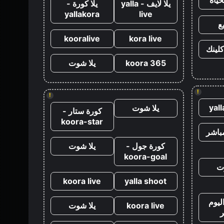
يلا لايف - yalla
يلا كورة -
yallakora
live
ع
kooralive
kora live
كلينك
koora 365
يلا شوت
!
!
yal
يلا شوت
كورة ستار -
koora-star
باشر
كورة جول -
يلا شوت
koora-goal
ت
koora live
yalla shoot
ليوم
koora live
يلا شوت