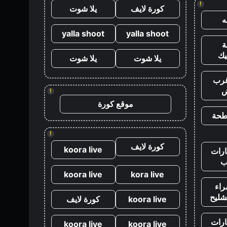
!
كورة لايف
يلا شوت
yalla shoot
yalla shoot
يك
يلا شوت
يلا شوت
رب
ض
!
موقع كورة
طحة
!
كورة لايف
koora live
رات
ب
koora live
kora live
اء
شليح
koora live
كورة لايف
رات
koora live
koora live