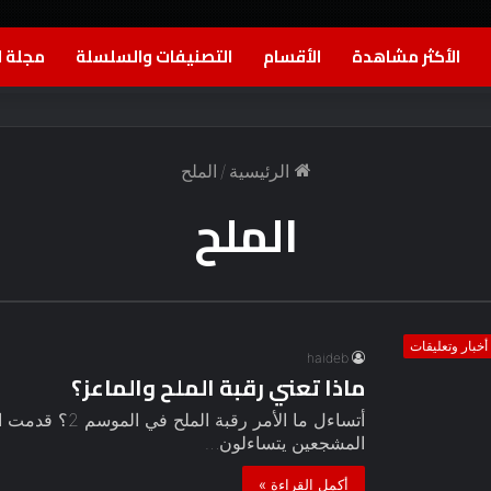
الأكثر مشاهدة
الأقسام
التصنيفات والسلسلة
مجلة ا
الرئيسية
/
الملح
الملح
أخبار وتعليقات
haideb
ماذا تعني رقبة الملح والماعز؟
المشجعين يتساءلون…
أكمل القراءة »