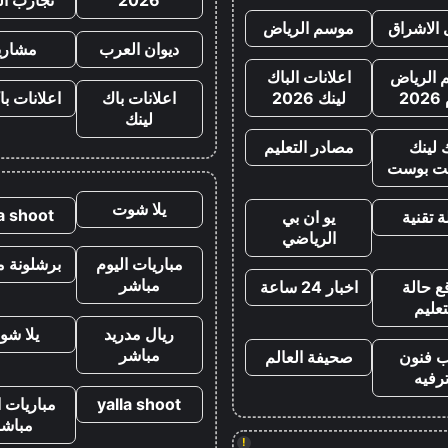
 الاشراق
موسم الرياض
ديوان العرب
مشاري
الرياض
اعلانات الباك
20
لينك 2026
اعلانات باك
اعلانات با
لينك
 لينك
مصادر التعليم
ت بوست
يلا شوت
la shoot
 تقنية
يو ان بي
الرياضي
مباريات اليوم
برشلونة م
مباشر
ع حالة
اخبار 24 ساعة
تعليم
ريال مدريد
يلا شو
مباشر
ب فنون
صحيفة العالم
رفيه
yalla shoot
مباريات ا
مباشر
!