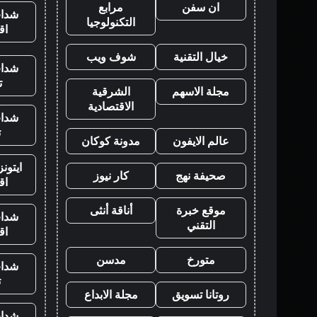
ان سفن
مرابع
شدات
التكنولوجيا
اق
خيال التقنية
شوف ويب
شدات
ت
مجلة الاسهم
الشرقية
الاقتصادية
شدات
ت
عالم الايفون
مدونة كوكان
ايتون
صحيفة نهج
كار نيوز
اق
موقع خبرة
أناقة أنثى
شدات
التقني
اق
متورخ
مدسن
شدات
ت
روتانا تسويق
مجلة الابداع
شدات