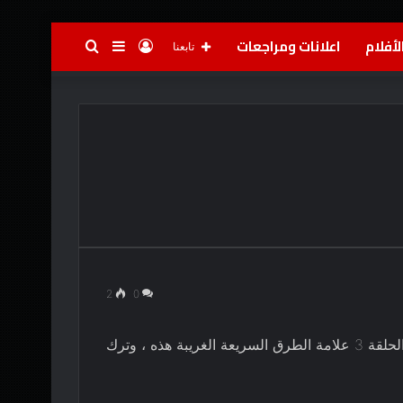
لأفلام
اعلانات ومراجعات
تسجيل
إضافة
بحث
تابعنا
الدخول
عمود
عن
جانبي
2
0
أتساءل ما الأمر رقبة الملح في الموسم 2؟ قدمت الحلقة 3 علامة الطرق السريعة الغريبة هذه ، وترك