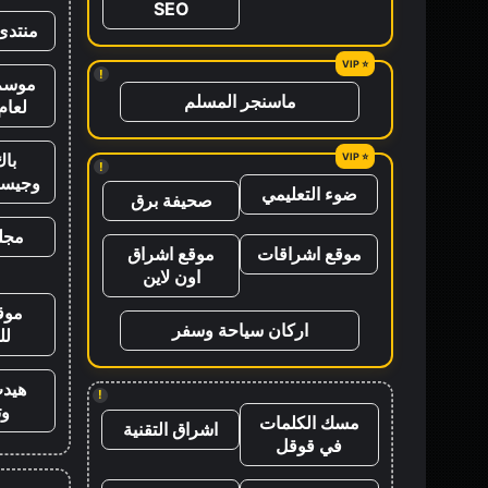
SEO
منتدى
!
موسم 
ماسنجر المسلم
لعام 26
باك
!
وجيس
ضوء التعليمي
صحيفة برق
مجلة
موقع اشراقات
موقع اشراق
اون لاين
موق
اركان سياحة وسفر
لل
هيد
!
وت
مسك الكلمات
اشراق التقنية
في قوقل