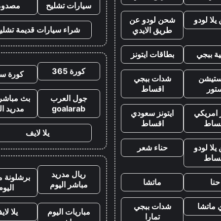
سيارات تشليح
مصدوم
لا لودو
شحن لودو عن
شراء سيارات قديمة تشلي
طريق الايدي
ة ببجي
بطاقات ايتونز
كورة 365
كورة سي
يستيشن
شدات ببجي
تور
اقساط
جول العرب
بث مباشر 
goalarab
مدريد ال
ز امريكي
ايتونز سعودي
ساط
اقساط
يلا لايف
لا لودو
حناء شعر
ساط
ريال مدريد
برشلونة م
حنا
ماتشا
مباشر اليوم
اليوم
 ماتشا
شدات ببجي
مباريات اليوم
يلا لاي
تمارا