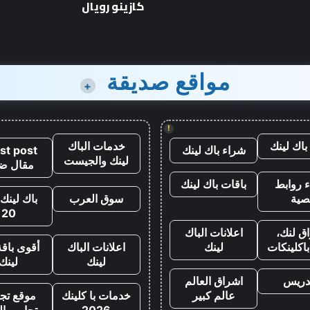
كازينو رويال
مواقع صديقة
+
!
باك لينك
خدمات الباك
شراء باك لينك
st post
لينك والجيست
مقال ض
 روابط
باقات باك لينك
صية
سوق العرب
باك لينك 
20
ق لنك،
اعلانات الباك
اكلينكات
لينك
اعلانات الباك
أقوى باقة
لينك
لينك
تدريس
اشراق العالم
عالم كبير
خدمات با كلينك
موقع تجا
2026
تجارب ال