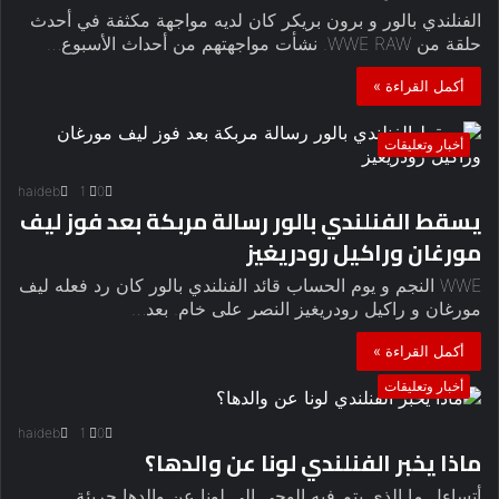
الفنلندي بالور و برون بريكر كان لديه مواجهة مكثفة في أحدث
حلقة من WWE RAW. نشأت مواجهتهم من أحداث الأسبوع…
أكمل القراءة »
أخبار وتعليقات
haideb
1
0
يسقط الفنلندي بالور رسالة مربكة بعد فوز ليف
مورغان وراكيل رودريغيز
WWE النجم و يوم الحساب قائد الفنلندي بالور كان رد فعله ليف
مورغان و راكيل رودريغيز النصر على خام. بعد…
أكمل القراءة »
أخبار وتعليقات
haideb
1
0
ماذا يخبر الفنلندي لونا عن والدها؟
أتساءل ما الذي يتم فيه الوحي إلى لونا عن والدها جريئة