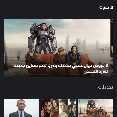
لا تفوت
8
أح
عروض
سل
خيال
an
علمي
وال
مذهلة
من
بصريًا
إص
تضع
me
معايير
eo
8 عروض خيال علمي مذهلة بصريًا تضع معايير جديدة
جديدة
هذا
لسرد القصص
ه
لسرد
الأ
القصص
تحديثات