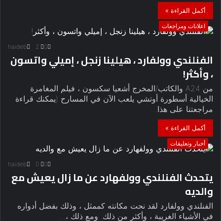
أكمل القراءة »
اعلانات ومراجعات
haideb
2
0
الفنلندي وولفارد ، هيلينا زنجل ، إميلي واتسون
، وأكثر!
من A24 والكاتب/المخرج أشعيا سكسون ، فيلم المغامرة
الخيالية أسطورة أوتشي يلعب الآن في المسارح (يمكنك قراءة
مراجعتنا على هذا…
أكمل القراءة »
أخبار وتعليقات
haideb
0
0
يتحدث الفنلندي وولفهارد عن ما زال يعيش مع
والديه
الفنلندي وولفارد لقد نحت مكانته كممثل ، وذلك بفضل أدواره
في الأشياء الغريبة ، وأكثر من ذلك. ومع ذلك ،…