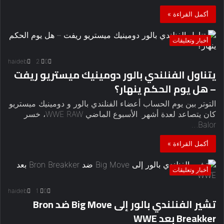
أكمل القراءة »
أخبار وتعليقات
haideb
2
0
يتناول الفنلندي بالور دومينيك ميستريو ريفت
– هل يوم الحكم ينهار؟
التوتر بين يوم الحساب أعضاء الفنلندي بالور و دومينيك ميستريو
كان يتصاعد لعدة أشهر. الأسبوع الماضي WWE RAW، خسر
Balor…
أكمل القراءة »
أخبار وتعليقات
haideb
1
0
تشير الفنلندي بالور إلى Big Move ضد Bron
Breakker بعد WWE