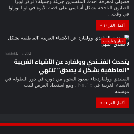
فضولي لمعرفة أحدث المفسدين جريئة وجميلة؟ تركز أوبرا
الصابون الناجحة بشكل أساسي على قصة الأبوة في لونا نوزاوا.
في وقت…
أكمل القراءة »
أخبار وتعليقات
haideb
2
0
يتحدث الفنلندي وولفارد عن الأشياء الغريبة
“العاطفية بشكل لا يصدق” تنتهي
الفنلندي وولفاردجاء صعود النجوم من دوره في دور البطولة في
الأشياء الغريبة في Netflix ، ومع استعداد العرض للبث
موسمه…
أكمل القراءة »