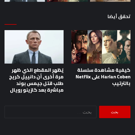
تحقق أيضا
كيفية مشاهدة سلسلة
يُظهر المقطع الذي ظهر
Harlan Coben على Netflix
مرة أخرى أن دانييل كريج
بالترتيب
طلب قتل جيمس بوند
مباشرة بعد كازينو رويال
البحث
عن: