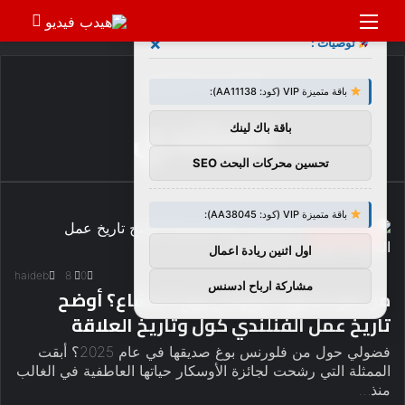
القائمة
بحث
×
توصيات :
عن
الرئيسية
/
الفنلندي
باقة متميزة VIP (كود: AA11138):
الفنلندي
باقة باك لينك
تحسين محركات البحث SEO
باقة متميزة VIP (كود: AA38045):
أخبار وتعليقات
اول اثنين ريادة اعمال
haideb
8
0
مشاركة ارباح ادسنس
من هو صديق فلورنس بوغ المشاع؟ أوضح
تاريخ عمل الفنلندي كول وتاريخ العلاقة
فضولي حول من فلورنس بوغ صديقها في عام 2025؟ أبقت
الممثلة التي رشحت لجائزة الأوسكار حياتها العاطفية في الغالب
منذ…