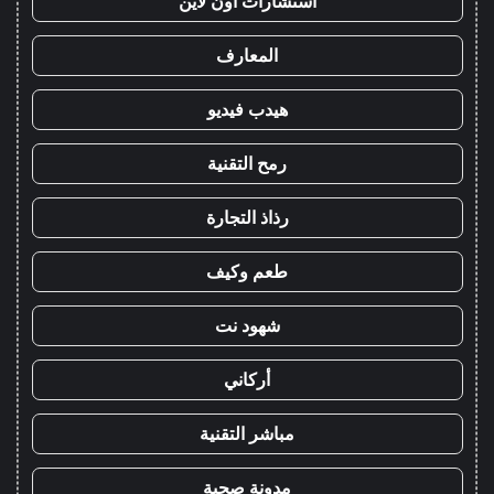
استشارات اون لاين
المعارف
هيدب فيديو
رمح التقنية
رذاذ التجارة
طعم وكيف
شهود نت
أركاني
مباشر التقنية
مدونة صحبة