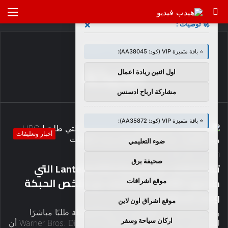
بحث
الق
×
🚀 توصيات :
عن
الرئيسية
/
الحبكة
⭐ باقة متميزة VIP (كود: AA38045):
الحبكة
اول اثنين ريادة اعمال
مشاركة ارباح ادسنس
⭐ باقة متميزة VIP (كود: AA35872):
أخبار وتعليقات
ضوء التعليمي
6
0
haideb
صحيفة برق
تم الكشف عن سلسلة Lanterns DCU التي
طلبتها HBO، وتم الكشف عن ملخص الحبكة
موقع اشراقات
وعدد الحلقات
موقع اشراق اون لاين
وحدة التنسيق DC الفوانيس تم منح السلسلة طلبًا مباشرًا
اركان سياحة وسفر
للمسلسل من HBO. أعلنت شركة Warner Bros. Discovery أن