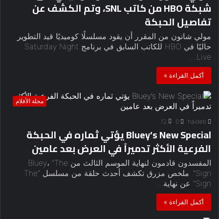
شبكة HBO من كاتب SNL، وتم الكشف عن
تفاصيل الحبكة
مولي شانون من المقرر أن يقود مسلسلًا كوميديًا قيد التطوير
حاليًا في HBO للكاتب السابق في برنامج Saturday Night
Live…
أكمل القراءة »
مجلة الأفلام
12
0
haideb
Bluey’s New Special يؤتي ثماره في الحبكة
الفرعية الأكثر تدميراً في العرض بعد عامين
المفسدون قادمون لنهاية الموسم الثالث من Bluey، “The
Sign”. ملخص مزرق تكشف أحدث حلقة من مسلسل “The
Sign” عن نهاية…
أكمل القراءة »