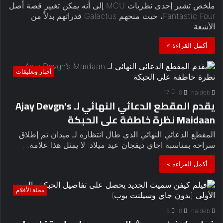
ملخص تشير إحدى نظريات MCU إلى أنه يمكن تغيير قصة أصل
Fantastic Four، حيث منحهم Galactus قدراتهم بدلاً من
الأشعة…
أكمل القراءة »
أخبار وتعليقات
17
0
haideb
يقدم المقطع الدعائي النهائي لـ Ajay Devgn’s
Maidaan نظرة خاطفة على الحبكة
المقطع الدعائي النهائي الذي طال انتظاره لـ ميدان تم إطلاق
سراحه بمناسبة اجاي ديفجان عيد ميلاد. لا يمثل هذا علامة…
أكمل القراءة »
مجلة الأفلام
8
0
haideb