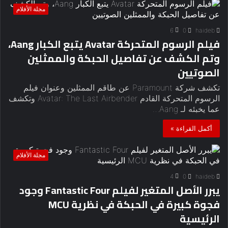
مجلة الأفلام
6
0
haideb
فيلم الرسوم المتحركة Avatar يتبع الكبار Aang،
وتم الكشف عن تفاصيل الحبكة والممثلين
الصوتيين
تكشف شركة Paramount عن طاقم الممثلين وعنوان فيلم
الرسوم المتحركة القادم Avatar: The Last Airbender وتكشف
عما يخبئه لـ Aang…
أكمل القراءة »
مجلة الأفلام
4
0
haideb
يبرر الأصل المتغير لفيلم Fantastic Four وجود
فجوة كبيرة في الحبكة في نظرية MCU
الرئيسية