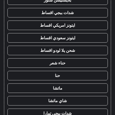
بلايستيشن ستور
شدات ببجي اقساط
ايتونز امريكي اقساط
ايتونز سعودي اقساط
شحن يلا لودو اقساط
حناء شعر
حنا
ماتشا
شاي ماتشا
شدات ببجي تمارا