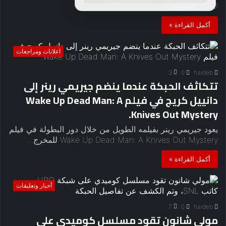
HBO، بالتعاون…
أكمل القراءة »
اعلانات ومراجعات
3
0
haideb
تتكاثف الحبكة عندما ينضم جيريمي رينر إلى
دانييل كريج في فيلم Wake Up Dead Man: A
Knives Out Mystery.
يعود جيريمي رينر بفيلمه الطويل من خلال دور البطولة في فيلم
Wake Up Dead Man: A Knives Out Mystery للمخرج…
أكمل القراءة »
أخبار وتعليقات
7
0
haideb
مولي شانون تقود مسلسل كوميدي على