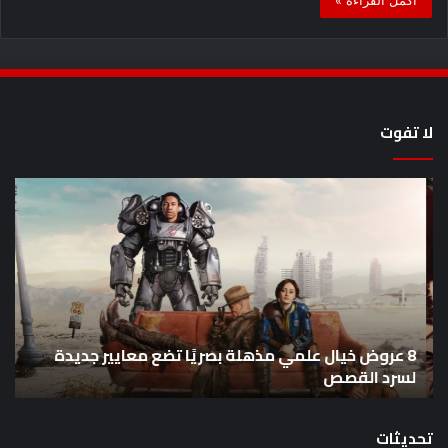
لا تفوت
8
أح
عروض
سل
خيال
an
علمي
وال
مذهلة
من
بصريًا
إص
تضع
me
معايير
eo
8 عروض خيال علمي مذهلة بصريًا تضع معايير جديدة
جديدة
هذا
لسرد القصص
ه
لسرد
الأ
القصص
تحديثات