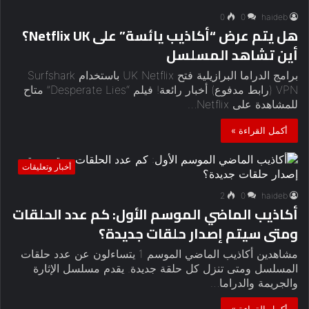
0
0
haideb
هل يتم عرض “أكاذيب يائسة” على Netflix UK؟
أين تشاهد المسلسل
برامج الدراما البرازيلية فتح UK Netflix باستخدام Surfshark
VPN (رابط مدفوع) أخبار رائعة! فيلم “Desperate Lies” متاح
للمشاهدة على Netflix…
أكمل القراءة »
أخبار وتعليقات
2
0
haideb
أكاذيب الماضي الموسم الأول: كم عدد الحلقات
ومتى سيتم إصدار حلقات جديدة؟
مشاهدين أكاذيب الماضي الموسم 1 يتساءلون عن عدد حلقات
المسلسل ومتى تنزل كل حلقة جديدة. يقدم مسلسل الإثارة
والجريمة والدراما…
أكمل القراءة »