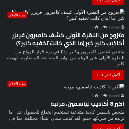
مجلة الأفلام
14
0
haideb
متزوج من النظرة الأولى كشف كاميرون فريزر
أكاذيب كلير كير (ما الذي كانت تخفيه كلير؟)
ملخص انفصل كاميرون وكلير وديًا في يوم قرار الزواج من
النظرة الأولى على الرغم من بوادر المصالحة المتضاربة. اتهمت
كلير…
أكمل القراءة »
مجلة الأفلام
16
0
haideb
أكبر 8 أكاذيب لياسمين، مرتبة
ملخص ياسمين كاذبة متلاعبة تستخدم الخداع للحصول على ما
تريده من شريكها جينو. لقد كذبت بشأن أشياء مختلفة، بما في…
أكمل القراءة »