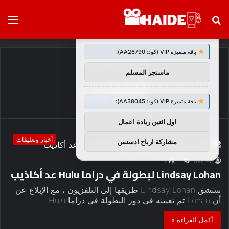
بحث
الق
×
توصيات :
عن
باقة متميزة VIP (كود: AA26790):
الرئيسية
/
أكاذيب
ماسنجر المسلم
أكاذيب
باقة متميزة VIP (كود: AA38045):
اول اثنين ريادة اعمال
أخبار وتعليقات
مشاركة ارباح ادسنس
1
0
haideb
Lindsay Lohan لبطولة في دراما Hulu عد أكاذيب
ستشق Lindsay Lohan طريقها إلى التلفزيون ، مع الإبلاغ عن
أن Lohan تم تعيينه في دور البطولة في دراما Hulu…
أكمل القراءة »