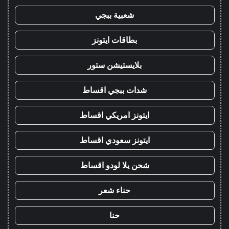
شعبية ببجي
بطاقات ايتونز
بلايستيشن ستور
شدات ببجي اقساط
ايتونز امريكي اقساط
ايتونز سعودي اقساط
شحن يلا لودو اقساط
حناء شعر
حنا