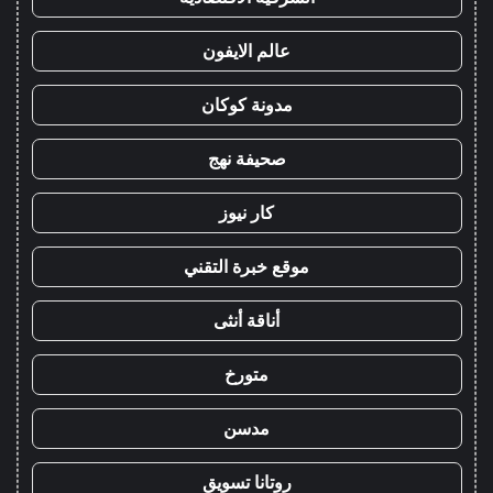
عالم الايفون
مدونة كوكان
صحيفة نهج
كار نيوز
موقع خبرة التقني
أناقة أنثى
متورخ
مدسن
روتانا تسويق