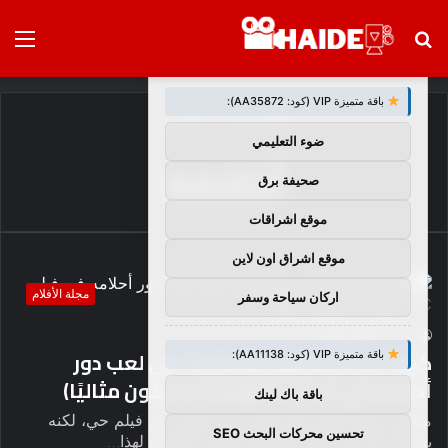
بحث
الق
×
توصيات :
عن
باقة متميزة VIP (كود: AA35872):
الرئيسية
/
أحلامه
ضوء التعليمي
أحلامه
صحيفة برق
موقع اشراقات
موقع اشراق اون لاين
مجلة الأفلام
اركان سياحة وسفر
8
0
haideb
كيف لا يزال كيانو ريفز قادرًا على لعب دور
باقة متميزة VIP (كود: AA11138):
أحلامه في فيلم DC (ولماذا سيكون مثاليًا)
باقة باك لينك
ملخص يحلم كيانو ريفز بلعب دور باتمان في فيلم حي، لكنه
تحسين محركات البحث SEO
يعترف بأنه قد يكون كبيرًا في السن بالنسبة لهذا…