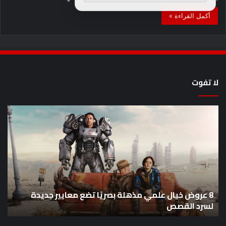
أكمل القراءة »
لا تفوت
8
أح
عروض
سل
خيال
an
علمي
وال
مذهلة
من
بصريًا
إص
تضع
me
معايير
eo
8 عروض خيال علمي مذهلة بصريًا تضع معايير جديدة
جديدة
هذا
لسرد القصص
ه
لسرد
الأ
القصص