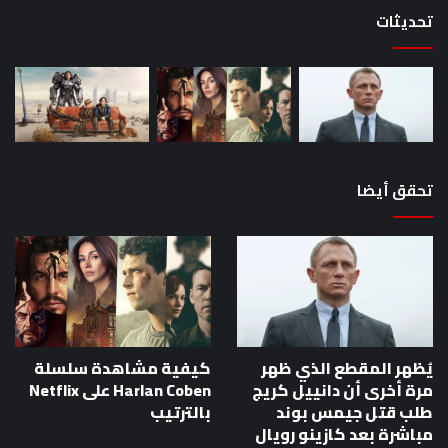
تحديثات
تحقق أيضا
يُظهر المقطع الذي ظهر
كيفية مشاهدة سلسلة
مرة أخرى أن دانييل كريج
Harlan Coben على Netflix
طلب قتل جيمس بوند
بالترتيب
مباشرة بعد كازينو رويال