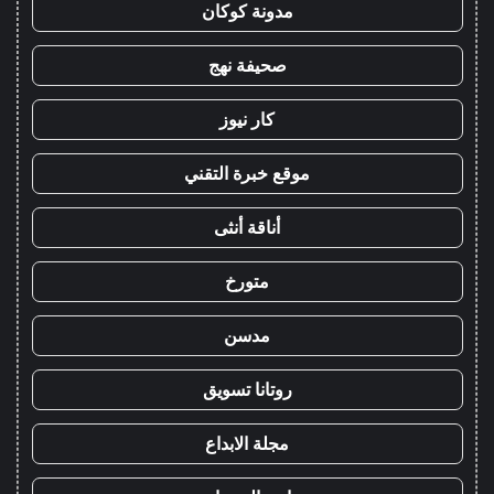
مدونة كوكان
صحيفة نهج
كار نيوز
موقع خبرة التقني
أناقة أنثى
متورخ
مدسن
روتانا تسويق
مجلة الابداع