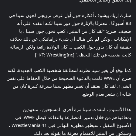
شارك إريك بيشوف أفكاره حول أول عرض ترويجي لجون سينا ​​في
83 أسبوعًا ، معترفًا بالإثارة حول دور سينا ​​لكنه انتقده على أنه
ضعيف. صرح: “لقد كان من المثير ، كعب تحول جون سينا ​​، يا
الإمكانات ، ولكن لم يكن هناك أي شيء دراماتيكي عن ذلك بخلاف
حقيقة أنه كان يدور حول الكعب … كان الولادة رائعة ولكن الرسالة
كانت ضعيفة في تلك اللحظة.” [H/T: WrestlingInc]
كما توقع أن يغير سينا ​​نظرته لمطابقة شخصية الكعب الجديدة. لكنه
صرح أن WWE قامت بالدعوة الصحيحة من خلال الحفاظ على نفس
الشيء. لقد كان يعتقد أن تغيير مظهر سينا ​​بسرعة كبيرة كان من
شأنه أن يشعر بعدم الوضع.
هذا الأسبوع ، انتقدت سينا ​​مرة أخرى المشجعين ، متعهدين
بمعاقبةهم من خلال تدمير المصارعة والتقاعد كبطل WWE. في
الأسبوع المقبل ، سيظهر مظهره النهائي قبل WrestleMania 41 ،
وسيكون من المثير للاهتمام معرفة ما يقوله بعد ذلك.