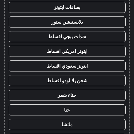
بطاقات ايتونز
بلايستيشن ستور
شدات ببجي اقساط
ايتونز امريكي اقساط
ايتونز سعودي اقساط
شحن يلا لودو اقساط
حناء شعر
حنا
ماتشا