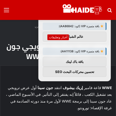
بحث
الق
×
توصيات :
عن
الرئيسية
/
أخبار وتعليقات
باقة متميزة VIP (كود: AA86842):
عالم الشباب
أخبار وتعليقات
ينتقد إريك بيشوف ترويجي جون
باقة متميزة VIP (كود: AA11138):
سينا ​​في كعب WWE
باقة باك لينك
تحسين محركات البحث SEO
WWE
قاعة فامير
إريك بيشوف
انتقد
جون سينا
أول عرض ترويجي
بعد تشغيل الكعب ، قائلاً إنه يفتقر إلى التأثير. في الأسبوع الماضي ،
عاد جون سينا ​​إلى برمجة WWE لأول مرة منذ دورته الصادمة في
غرفة الإقصاء: تورونتو.