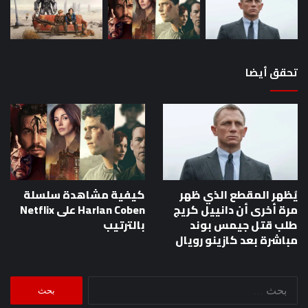
رويال
تحقق أيضا
يُظهر المقطع الذي ظهر
كيفية مشاهدة سلسلة
مرة أخرى أن دانييل كريج
Harlan Coben على Netflix
طلب قتل جيمس بوند
بالترتيب
مباشرة بعد كازينو رويال
البحث
عن: