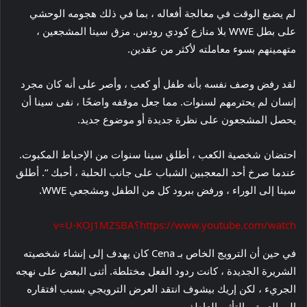
لم يضيع الوقت في معالجة أفعاله ، بما في ذلك هجومه الوحشي
على بطل WWE بلا منازع كودي رودس. مزق سينا ​​المشجعين ،
متهمينهم بسوء معاملته لأكثر من عقدين.
لقد رفض وصف نفسه بأنه طفل أو كعب ، وأصر على أنه كان مجرد
إنسان لم يحترمهم لسنوات. مما جعل موقفه واضحًا ، نفى سينا ​​أن
يحصل المشجعون على نظرة جديدة أو موضوع جديد.
احتضان شخصية الكعب ، أطلق سينا ​​سنوات من الإحباط المكبوت.
عندما صرخ أحد المعجبين الشباب على جانب الحلبة ، أحبك “. أطلق
سينا ​​إلى الوراء ، ورفض ببرود كل من الطفل ومشجعي WWE.
https://www.youtube.com/watch؟v=U-KOJ1MZSBA
في حين أن الترويج الخاص بـ Cena كان يهدف إلى إنشاء شخصيته
الشريرة الجديدة ، كانت ردود الفعل مختلطة. أثنى البعض على نهجه
الجريء ، لكن إريك بيشوف انتقد العرض الترويجي بسبب افتقاره
إلى العمق والتأثير العاطفي.