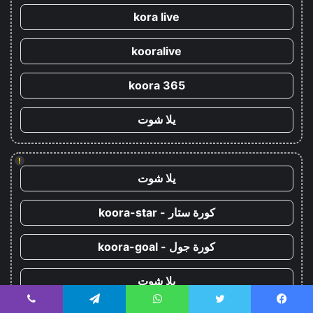
kora live
kooralive
koora 365
يلا شوت
!
يلا شوت
كورة ستار - koora-star
كورة جول - koora-goal
يلا شوت
يسبوك
تويتر
واتساب
تيلقرام
ڤايبر