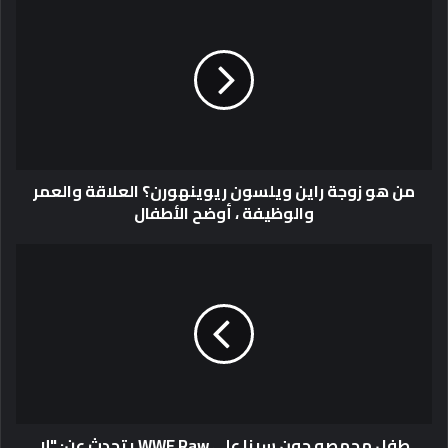
من هو زوجة راين ويلسون ريوينهورن؟ العلاقة والعمر
والوظيفة ، أوضح الأطفال
طفل محمصه جون سينا ​​على WWE Raw يتحدث عن: "لا