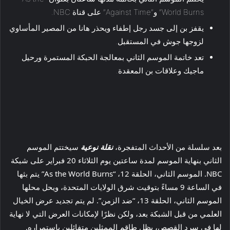
World Burns” و”Against Time” على قناة NBC.
يقفز بن إلى جسد رجل إطفاء ويحذر هانا من المصير المأساوي
لزوجها جوش في المستقبل.
تعد خاتمة الموسم الثاني بمعالجة الحبكة المستمرة ورحيل
ماجيك وعلاقات بن المعقدة.
بعد سلسلة من الأحداث المتفجرة،
نقلة نوعية
سيختتم الموسم
الثاني بنهاية الموسم لمدة ساعتين يوم الثلاثاء 20 فبراير على شبكة
NBC. الموسم الثاني، الحلقة 12، “As the World Burns” يتم بثها
في الساعة 9 مساءً بتوقيت شرق الولايات المتحدة، ويحل محلها
الموسم الثاني، الحلقة 13، “ضد الزمن”. لم يتم تجديد عرض الخيال
العلمي من قبل الشبكة بعد، ولكن نظرًا لإمكانات العرض التي لا نهاية
لها في سرد ​​القصص، يظل طاقم الممثلين متفائلين باستمراره.