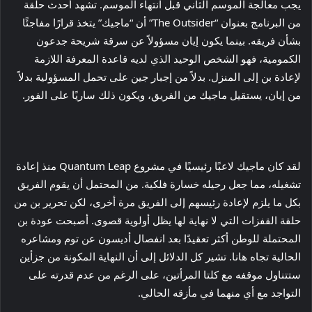
يجب معالجة الموسم الثاني قبل انتهاء الموسم. تشهد أحدث حلقة
من البرنامج بعنوان “The Outsider” أن “ماجيك” يتخذ قرارًا مفاجئًا
بشأن فريقه. بينما يكون إيان مسؤولاً عن سرقة شريحة جدعون
الكمومية، فهو الشخص الوحيد الذي لديه قاعدة المعرفة اللازمة
لإعادة بن إلى المنزل. بدلاً من إجبار جين على تحمل المسؤولية بدلاً
من إيان، يستقيل ماجيك من الفريق، ويكون ذلك ساريًا على الفور.
لقد كان ماجيك لاعبًا رئيسيًا في مشروع Quantum Leap منذ إعادة
تشغيله، مما جعل رحيله خسارة فلكية. من المحتمل أن يقوم الفريق
بكل ما يلزم لإعادة رئيسهم إلى الفريق مرة أخرى، لكن تحرير بن من
حلقة القفزات التي لا نهاية لها يظل أولوية قصوى. أصبحت عودة بن
المحتملة للوطن أكثر تعقيدًا بعد انفصال أديسون عن توم ومشاعره
الحالية تجاه هانا. تشير كل الدلائل إلى أن النهاية المكونة من جزأين
ستتناول موقفه مع كلتا المرأتين، على الرغم من عدم قدرته على
التواجد مع أي منهما في مأزقه الحالي.