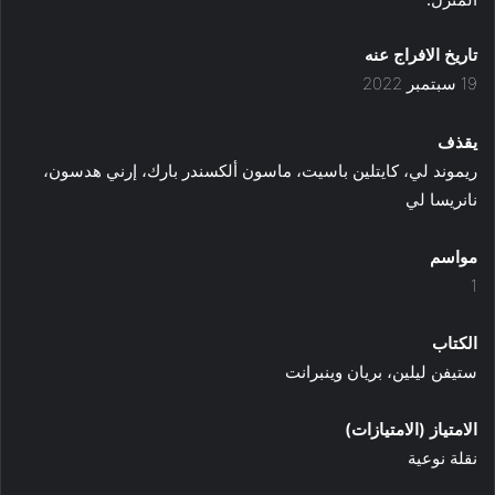
تاريخ الافراج عنه
19 سبتمبر 2022
يقذف
ريموند لي، كايتلين باسيت، ماسون ألكسندر بارك، إرني هدسون،
نانريسا لي
مواسم
1
الكتاب
ستيفن ليلين، بريان وينبرانت
الامتياز (الامتيازات)
نقلة نوعية