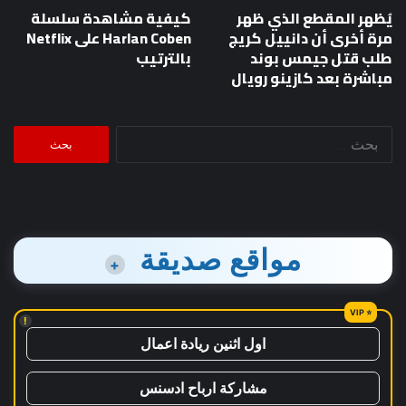
يُظهر المقطع الذي ظهر
كيفية مشاهدة سلسلة
مرة أخرى أن دانييل كريج
Harlan Coben على Netflix
طلب قتل جيمس بوند
بالترتيب
مباشرة بعد كازينو رويال
البحث
عن:
مواقع صديقة
+
!
اول اثنين ريادة اعمال
مشاركة ارباح ادسنس