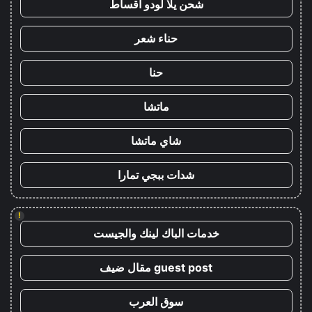
شحن يلا لودو اقساط
حناء شعر
حنا
ماتشا
شاي ماتشا
شدات ببجي تمارا
!
خدمات الباك لينك والجيست
guest post مقال ضيف
سوق العرب