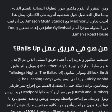
ومن المقرر أن يقوم ملكيور بدور البطولة النسائية للفيلم القادم،
بينما تظل التفاصيل حول شخصية أندريه طي الكتمان. يمثل هذا
أحدث تعاون لـ Melchior مع Amazon MGM Studios بعد أن لعب
دور البطولة مؤخرًا أمام Jake Gyllenhaal في إعادة تشغيل Doug
Liman’s Road House.
من هو في فريق عمل Balls Up؟
سينضم ملكيور وأندريه إلى أعضاء فريق التمثيل الذين تم الإعلان
عنهم سابقًا، مارك والبيرغ (The Other Guys)، وبول والتر هاوزر
(Black Bird)، ومولي شانون (Talladega Nights: The Ballad of
Ricky Bobby)، وإيفا دي دومينيشي (The Cleaning Lady)،
وبنجامين. برات (ملكة جمال اللطف). الفيلم من إخراج بيتر فاريلي
(Dumb and Dumber) من سيناريو كتبه كاتبا Deadpool ريت ريس
وبول ويرنيك. تم إنتاجه بواسطة ويرنيك وريس وديفيد إليسون ودانا
غولدبرغ ودون جرانجر وأندرو موسكاتو، مع تعيين مارك فيشر كمنتج
تنفيذي. إنه إنتاج بواسطة Skydance و Amazon MGM Studios.