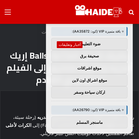
بحث
الق
×
🚀 توصيات :
عن
الرئيسية
/
أخبار وتعليقات
⭐ باقة متميزة VIP (كود: AA35872):
ضوء التعليمي
أخبار وتعليقات
يضيف فريق Balls Up Cast إريك
صحيفة برق
أندريه ودانييلا ملكيور إلى الفيلم
موقع اشراقات
الكوميدي القادم
موقع اشراق اون لاين
اركان سياحة وسفر
⭐ باقة متميزة VIP (كود: AA26790):
رحبت Amazon MGM Studios بإضافة
إريك أندريه
(رحلة سيئة،
ماسنجر المسلم
غناء 2) و
دانييلا ملكيور
(الفرقة الانتحارية، Fast X) إلى
الكرات لأعلى
طاقم الممثلين لأحدث كوميديا ​​​​أكشن لبيتر فاريلي.