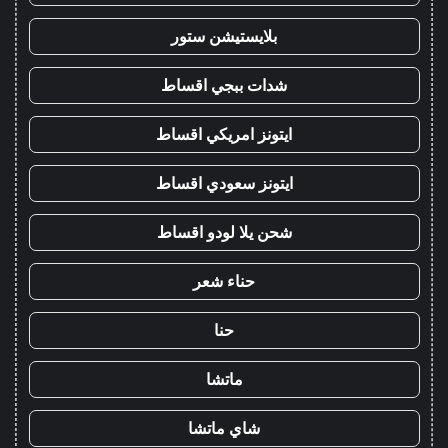
بلايستيشن ستور
شدات ببجي اقساط
ايتونز امريكي اقساط
ايتونز سعودي اقساط
شحن يلا لودو اقساط
حناء شعر
حنا
ماتشا
شاي ماتشا