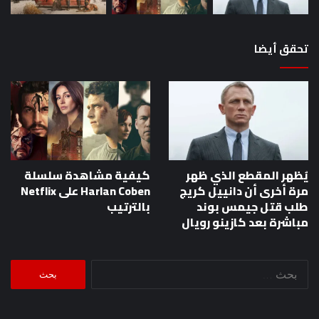
تحقق أيضا
يُظهر المقطع الذي ظهر
كيفية مشاهدة سلسلة
مرة أخرى أن دانييل كريج
Harlan Coben على Netflix
طلب قتل جيمس بوند
بالترتيب
مباشرة بعد كازينو رويال
البحث
عن: