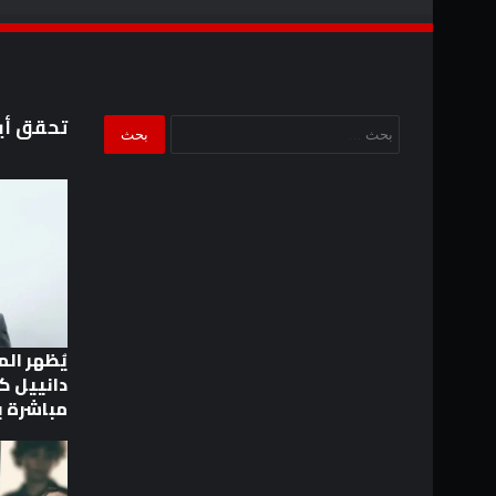
تحقق أي
البحث
عن:
يُظهر ال
دانييل ك
مباشرة ب