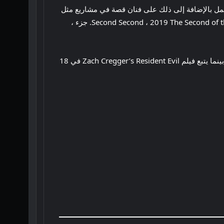
Puss in Boots ، قام Crawford بإخراج The Croods: A New Age ، المعروف أيضًا باسم Croods 2. لقد عمل بالإضافة إلى ذلك على فنان قصة في مشاريع مثل
فيلم Bee 2007 ، فيلم Kung Fu Panda لعام 2007 ، 2019 Second Second ، 2019 The Second of the Second ، 2019’s troll of troll of troll of troll of troll of troll. جزء ،
لا توجد أفلام أخرى مؤرخة حاليًا في 25 سبتمبر 2026. سيتم إصدار فيلم DCU Clayface قبل حوالي أسبوعين ، في 11 سبتمبر ، بينما يتبع فيلم Zach Cregger’s Resident Evil في 18