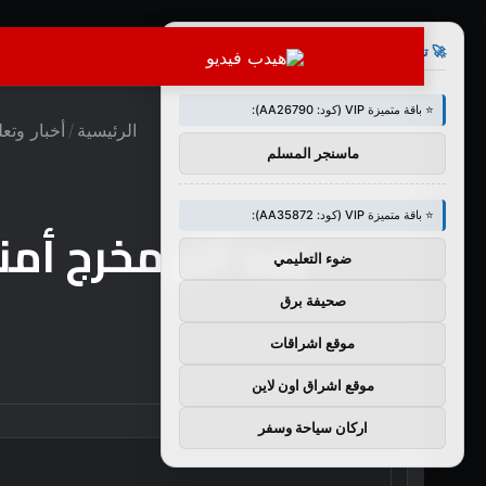
×
🚀 توصيات :
⭐ باقة متميزة VIP (كود: AA26790):
الرئيسية
/
أخبار وتع
ماسنجر المسلم
⭐ باقة متميزة VIP (كود: AA35872):
يجد آخر مخرج أمن
ضوء التعليمي
صحيفة برق
موقع اشراقات
موقع اشراق اون لاين
اركان سياحة وسفر
تويتر
فيسبوك
لينكدإن
بوكيت
بينتيريست
Odnoklassniki