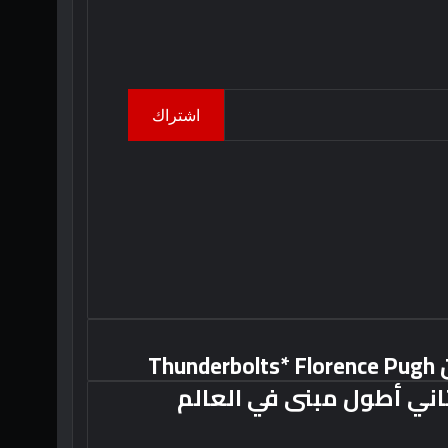
اشتراك
يظهر مقطع جديد من Thunderbolts* Florence Pugh
اني أطول مبنى في العالم