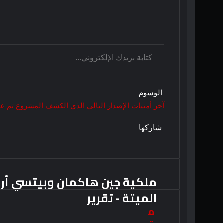
كتابة بريدك الإلكتروني...
الوسوم
آخر
أمنيات
الإصدار
التالي
الذي
الكشف
المشروع
تم
عن
تويتر
فيسبوك
لينكدإن
بوكيت
بينتيريست
Odnoklassniki
شاركها
تويتر
فيسبوك
لينكدإن
بوكيت
بينتيريست
طباعة
مشاركة
Odnoklassniki
عبر
البريد
ملكية جين هاكمان وبيتسي أراك
الميتة - تقرير
م