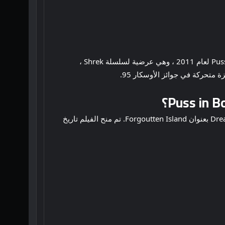
قام كراوفورد والمدير المشارك Januel Mercado في السابق بتصميم عام 2022 في Boots: The Last Wish. تتمة ل Puss in Boots لعام 2011 ، وهي عرضية لسلسلة Shrek ،
وفقًا لـ Hollywood Reporter ، تم استغلال Crawford لتوجيه فيلم متحرك جديد لـ Universal Pictures و Dreamworks Animation بعنوان Forgoutten Island. تم منح الفيلم تاريخ