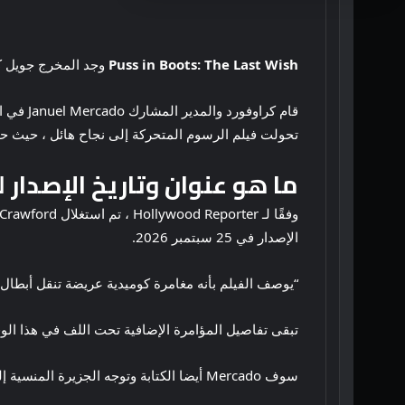
Puss in Boots: The Last Wish
وجد المخرج جويل ك
تحولت فيلم الرسوم المتحركة إلى نجاح هائل ، حيث حقق 485 مليون دولار في شباك التذاكر العالمي. كما تم ترشيحه لأفضل ميزة متحركة في جوائز ال
ما هو عنوان وتاريخ الإصدار لـ ss in Boots: The Last Wish Director’s Project
الإصدار في 25 سبتمبر 2026.
“يوصف الفيلم بأنه مغامرة كوميدية عريضة تنقل أبطال 
تبقى تفاصيل المؤامرة الإضافية تحت اللف في هذا الو
سوف Mercado أيضا الكتابة وتوجه الجزيرة المنسية إلى جانب كراوفورد. مارك سويفت سيكون بمثابة منتج.