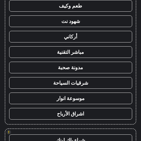
طعم وكيف
شهود نت
أركاني
مباشر التقنية
مدونة صحبة
شرقيات السياحة
موسوعة انوار
اشراق الأرباح
!
شراء باك لينك