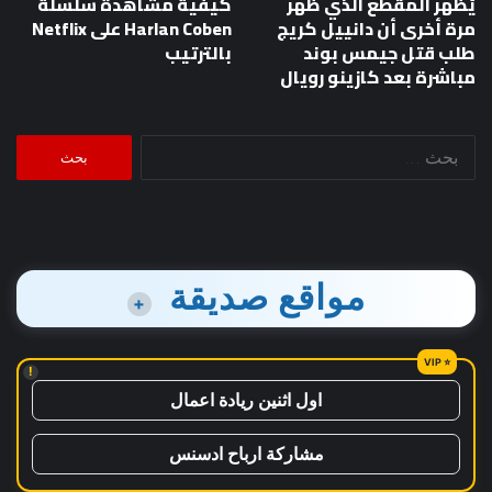
يُظهر المقطع الذي ظهر
كيفية مشاهدة سلسلة
مرة أخرى أن دانييل كريج
Harlan Coben على Netflix
طلب قتل جيمس بوند
بالترتيب
مباشرة بعد كازينو رويال
البحث
عن:
مواقع صديقة
+
!
اول اثنين ريادة اعمال
مشاركة ارباح ادسنس