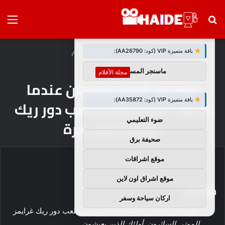
بحث
الق
×
توصيات :
عن
الرئيسية
/
مجلة الأفلام
باقة متميزة VIP (كود: AA26790):
ماسنجر المسلم
مجلة الأفلام
يتفاعل أندرو لينكولن عندما
باقة متميزة VIP (كود: AA35872):
شاهد نفسه وهو يلعب دور ريك
ضوء التعليمي
غرايمز لأول مرة
صحيفة برق
موقع اشراقات
موقع اشراق اون لاين
ملخص
اركان سياحة وسفر
كافح أندرو لينكولن لمشاهدة نفسه وهو يلعب دور ريك غرايمز
الموتى السائرون: أولئك الذين يعيشون