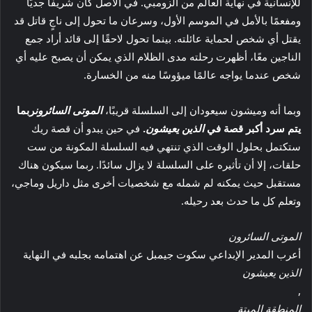
للإنسانية في نهاية العالم من الزومبي. في الأصل كان شريفًا جديًا
ومفعمًا بالأمل في الموسم الأول، وسرعان ما تحول إلى ناجٍ قاتل قد
يقتل أي شخص لحماية عائلته. بينما تحول لاحقًا إلى قائد أراد جمع
الناجين معًا، أظهرت رحلته مدى الظلام الذي يمكن أن يصبح عليه أي
شخص عندما يواجه عالمًا ميؤوسًا منه من الخسارة.
وبما أنه وميشون سيعودان إلى السلسلة قريبًا،
الموتى السائرون
ربما
يتم سرد أكبر قصة في
الذين يعيشون
.
في حين يبدو أن قصة ريك
ستكتمل بحلول الوقت الذي تنتهي فيه السلسلة المكونة من ست
حلقات، إلا أن تأثيره على السلسلة لا يزال سائدًا. ربما سيكون هناك
مستقبل حيث يمكنه لم شمله مع شخصيات أخرى مثل داريل وماجي،
وتعلم كل ما حدث بعد رحيله.
الموتى السائرون
أعرب المدير الإبداعي سكوت جيمبل عن اهتمامه بجلبه في النهاية
الذين يعيشون
,
المنطقة الميتة