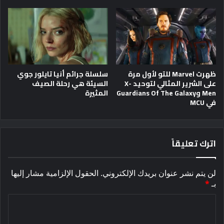
ظهرت Marvel للتو لأول مرة
سلسلة جرائم أنيا تايلور جوي
على الشرير المثالي لتوحيد X-
السيئة هي رحلة الصيف
Men وGuardians Of The Galaxy
المثيرة
في MCU
اترك تعليقاً
لن يتم نشر عنوان بريدك الإلكتروني.
الحقول الإلزامية مشار إليها
بـ
*
ا
ل