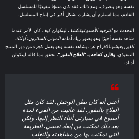
نفسه وهو يتصرف. ومع ذلك، فقد كان منتجًا تنفيذيًا للمسلسل
القادم، مما استلزم أن يشارك بشكل أكبر في إنتاج المسلسل.
التحدث مع
الترفيه الأسبوعية
كشف لينكولن كيف كان الأمر عندما
شاهد نفسه أخيرًا وهو يصور ريك أمامه
الموتى السائرون: أولئك
الذين يعيشون
الافراج عن. يشاهد نفسه وهو يعمل كجزء من دور المنتج
التنفيذي،
وقارن كفاحه بـ “
العلاج النفور
“.
تحقق مما قاله لينكولن
أدناه:
أعني أنه كان بطن الوحش. لقد كان مثل
العلاج بالنفور. لقد عانيت من القيء لمدة
أسبوع في سيارتي أثناء النظر إليها، ولكن
بعد ذلك تمكنت من إبعاد نفسي. الطريقة
التي تمكنت بها من مشاهدته والتغلب