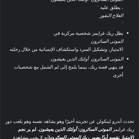
، يطلق عليه ”
العلاج النفور
“.
يظل ريك غرايمز شخصية مركزية في
الموتى السائرون
الامتياز، وتشكيل السرد واستكشاف الإنسانية من خلال رحلته.
الموتى السائرون: أولئك الذين يعيشون
قد ينهي قصة ريك، بينما يلمح إلى لم الشمل مع شخصيات
أخرى.
تحدث أندرو لينكولن عن تجربته أخيرًا وهو يشاهد نفسه وهو يلعب دور
ريك غرايمز
الموتى السائرون: أولئك الذين يعيشون
.
لم ير نجم
الامتياز نفسه أبدًا يصور ريك
الموتى السائرون
لأنه لا يحب مشاهدة