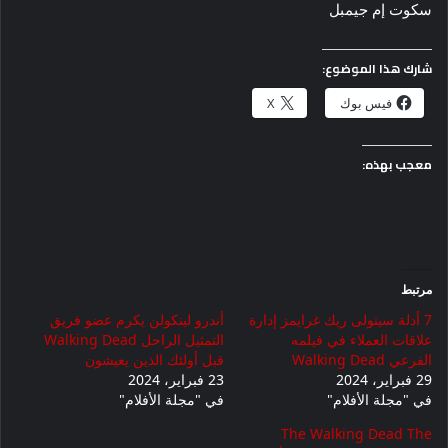
سكوت إم جيمبل
شارك هذا الموضوع:
فيس بوك
X
معجب بهذه:
مرتبط
7 أدلة سيتولى ريك غرايمز إدارة
أندرو لينكولن يكرم عضو فريق
علاقات العملاء في فيلمه
التمثيل الراحل Walking Dead
الفرعي Walking Dead
قبل أولئك الذين يعيشون
29 فبراير، 2024
23 فبراير، 2024
في "مجلة الأفلام"
في "مجلة الأفلام"
The Walking Dead The