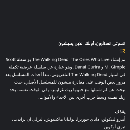
الموتى السائرون: أولئك الذين يعيشون
تم إنشاء The Walking Dead: The Ones Who Live بواسطة Scott
M. Gimple و Danai Gurira، وهو عبارة عن سلسلة عرضية تكملة
في امتياز The Walking Dead التلفزيوني. تبدأ أحداث المسلسل بعد
مرور بعض الوقت على مغادرة ميشون للمسلسل الأصلي، حيث
تبحث عن لم شملها مع حبيبها ريك غرايمز. وفي الوقت نفسه، يجد
ريك نفسه وسط حرب أخرى بين الأحياء والأموات.
يقذف
أندرو لينكولن، داناي جوريرا، بوليانا ماكينتوش، ليزلي آن براندت،
تيري أوكوين