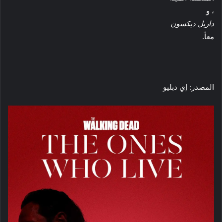
، و
داريل ديكسون
معاً.
المصدر: إي دبليو