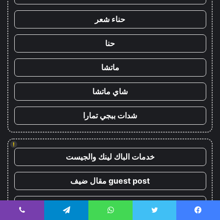
حناء شعر
حنا
ماتشا
شاي ماتشا
شدات ببجي تمارا
!
خدمات الباك لينك والجيست
guest post مقال ضيف
سوق العرب
يسبوك
تويتر
واتساب
تيلقرام
ڤايبر