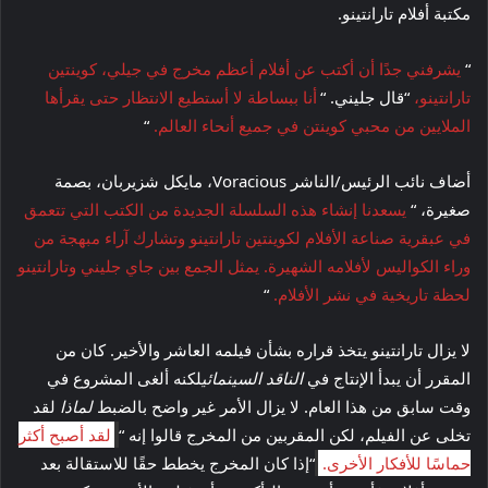
مكتبة أفلام تارانتينو.
“
يشرفني جدًا أن أكتب عن أفلام أعظم مخرج في جيلي، كوينتين
تارانتينو،
“قال جليني. “
أنا ببساطة لا أستطيع الانتظار حتى يقرأها
الملايين من محبي كوينتن في جميع أنحاء العالم.
“
أضاف نائب الرئيس/الناشر Voracious، مايكل شزيربان، بصمة
صغيرة، “
يسعدنا إنشاء هذه السلسلة الجديدة من الكتب التي تتعمق
في عبقرية صناعة الأفلام لكوينتين تارانتينو وتشارك آراء مبهجة من
وراء الكواليس لأفلامه الشهيرة. يمثل الجمع بين جاي جليني وتارانتينو
لحظة تاريخية في نشر الأفلام.
“
لا يزال تارانتينو يتخذ قراره بشأن فيلمه العاشر والأخير. كان من
المقرر أن يبدأ الإنتاج في
الناقد السينمائي
لكنه ألغى المشروع في
وقت سابق من هذا العام. لا يزال الأمر غير واضح بالضبط
لماذا
لقد
تخلى عن الفيلم، لكن المقربين من المخرج قالوا إنه “
لقد أصبح أكثر
حماسًا للأفكار الأخرى.
“إذا كان المخرج يخطط حقًا للاستقالة بعد