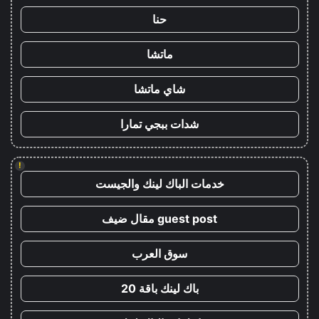
حنا
ماتشا
شاي ماتشا
شدات ببجي تمارا
!
خدمات الباك لينك والجيست
guest post مقال ضيف
سوق العرب
باك لينك باقة 20