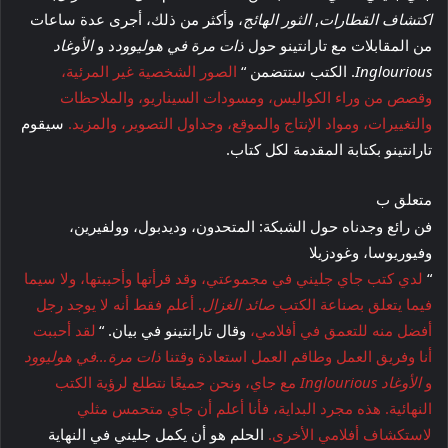
اكتشاف القطارات
,
الثور الهائج
، وأكثر من ذلك، أجرى عدة ساعات
من المقابلات مع تارانتينو حول
ذات مرة في هوليوود
د و
الأوغاد
Inglourious
. الكتب ستتضمن “
الصور الشخصية غير المرئية،
وقصص من وراء الكواليس، ومسودات السيناريو، والملاحظات
والتغييرات، ومواد الإنتاج والموقع، وجداول التصوير، والمزيد.
سيقوم
تارانتينو بكتابة المقدمة لكل كتاب.
متعلق ب
فن رائع وجدناه حول الشبكة: المتحدون، وديدبول، وولفيرين،
وفيوريوسا، وغودزيلا
“
لدي كتب جاي جليني في مجموعتي، وقد قرأتها وأحببتها، ولا سيما
فيما يتعلق بصناعة الكتب
صائد الغزال
. أعلم فقط أنه لا يوجد رجل
أفضل منه للتعمق في أفلامي،
وقال تارانتينو في بيان. “
لقد أحببت
أنا وفريق العمل وطاقم العمل استعادة وقتنا
ذات مرة…في هوليوود
و
الأوغاد Inglourious
مع جاي، ونحن جميعًا نتطلع لرؤية الكتب
النهائية. هذه مجرد البداية، فأنا أعلم أن جاي متحمس مثلي
لاستكشاف أفلامي الأخرى.
الحلم هو أن يكمل جليني في النهاية