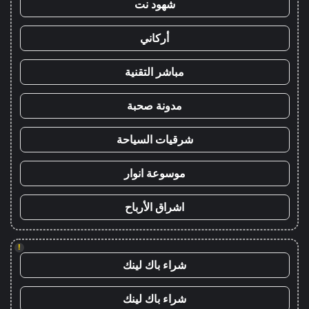
شهود نت
أركاني
مباشر التقنية
مدونة صحبة
شرقيات السياحة
موسوعة انوار
اشراق الأرباح
!
شراء باك لينك
شراء باك لينك