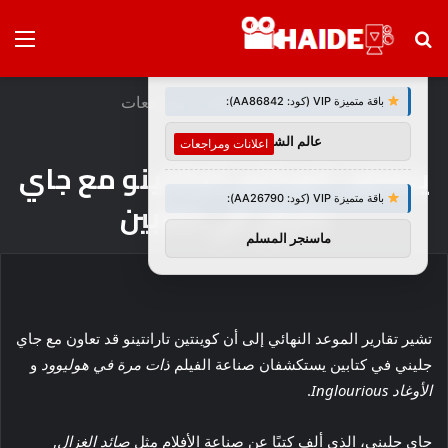
بحث
الق
×
توصيات :
عن
الرئيسية
/
اعلانات ومراجعات
باقة متميزة VIP (كود: AA86842):
عالم الشباب
اعلانات ومراجعات
يتعاون كوينتين تارانتينو مع جاي
باقة متميزة VIP (كود: AA26790):
جليني في كتابين
ماسنجر المسلم
تشير تقارير الموعد النهائي إلى أن كوينتين تارانتينو قد تعاون مع جاي
جليني في كتابين يستكشفان صناعة الفيلم
ذات مرة في هوليوود
و
الأوغاد Inglourious
.
جاي جليني، الذي ألف كتبًا عن صناعة الأفلام مثل
صائد الغزال
,