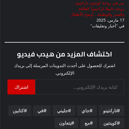
من هي زوجة كوينتين تارانتينو ،
زوجة دانييلا تارانتينو؟ العلاقة
والعمر والوظيفة ، أوضح الأطفال
17 مارس، 2025
في "أخبار وتعليقات"
اكتشاف المزيد من هيدب فيديو
اشترك للحصول على أحدث التدوينات المرسلة إلى بريدك
الإلكتروني.
كتابة بريدك الإلكتروني...
اشتراك
تارانتينو
جاي
جليني
في
كتابين
كوينتين
مع
يتعاون