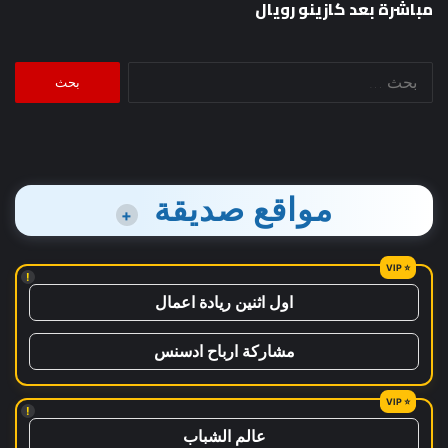
مباشرة بعد كازينو رويال
البحث
عن:
مواقع صديقة
+
!
اول اثنين ريادة اعمال
مشاركة ارباح ادسنس
!
عالم الشباب