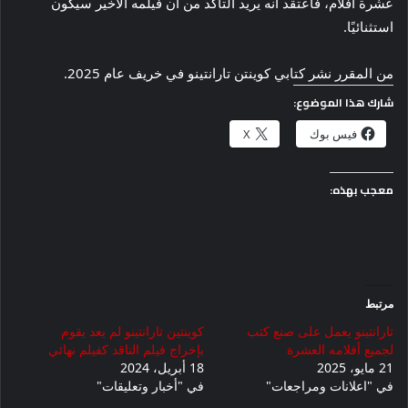
عشرة أفلام، فأعتقد أنه يريد التأكد من أن فيلمه الأخير سيكون
استثنائيًا.
من المقرر نشر كتابي كوينتن تارانتينو في خريف عام 2025.
شارك هذا الموضوع:
فيس بوك
X
معجب بهذه:
مرتبط
تارانتينو يعمل على صنع كتب
كوينتين تارانتينو لم يعد يقوم
لجميع أفلامه العشرة
بإخراج فيلم الناقد كفيلم نهائي
21 مايو، 2025
18 أبريل، 2024
في "اعلانات ومراجعات"
في "أخبار وتعليقات"