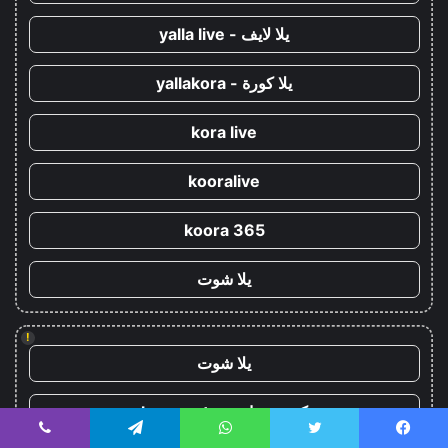
يلا لايف - yalla live
يلا كورة - yallakora
kora live
kooralive
koora 365
يلا شوت
!
يلا شوت
كورة ستار - koora-star
يسبوك
تويتر
واتساب
تيلقرام
ڤايبر