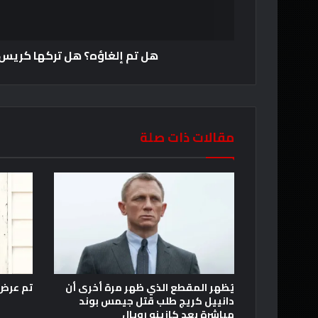
هل تم إلغاؤه؟ هل تركها كري
مقالات ذات صلة
يُظهر المقطع الذي ظهر مرة أخرى أن
تم عرض لق
دانييل كريج طلب قتل جيمس بوند
مباشرة بعد كازينو رويال