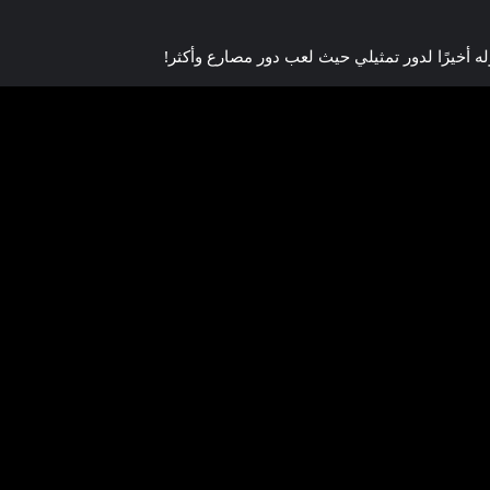
خيرًا لدور تمثيلي حيث لعب دور مصارع وأكثر!