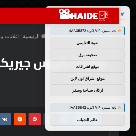
×
توصيات :
باقة متميزة VIP (كود: AA35872):
الرئيسية
/
اعلانات و
ضوء التعليمي
يتحدث كريس جيريكو 
صحيفة برق
موقع اشراقات
موقع اشراق اون لاين
اركان سياحة وسفر
باقة متميزة VIP (كود: AA86842):
فيسبوك
تويتر
لينكدإن
بينتيريست
عالم الشباب