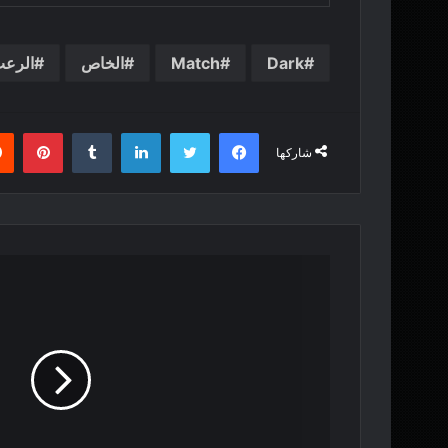
Dark
Match
الخاص
الرع
فيسبوك
تويتر
لينكدإن
بينت
شاركها