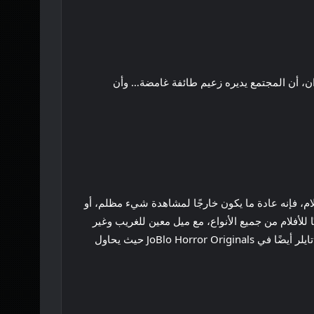
ان، أن المجتمع يديره زعيم طائفة غامضة… وأن
فلام، فإنه عادة ما يكون خارجًا لمشاهدة شيء مظلم، أو
 للأفلام من جميع الأنواع، مع ميل معين للغريب وغير
العادي. وهو أيضًا خبير في كل ما يتعلق بسينما الكتب المصورة. بالإضافة إلى المراجعات والمقابلات هنا على JoBlo.com، يساعد تايلر أيضًا في JoBlo Horror Originals حيث يحاول