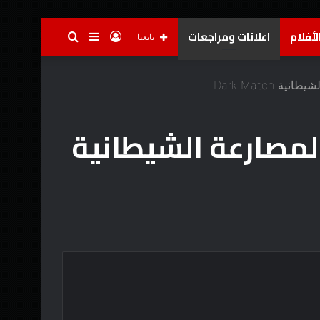
لأفلام
اعلانات ومراجعات
تسجيل
إضافة
بحث
تابعنا
الدخول
عمود
عن
Dark Matc
جانبي
لمصارعة الشيطانية