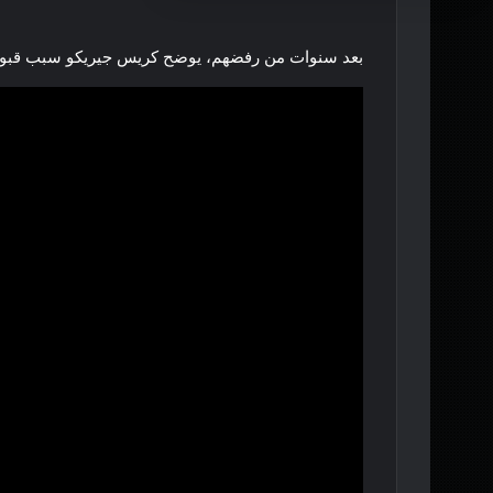
بعد سنوات من رفضهم، يوضح كريس جيريكو سبب قبوله أ