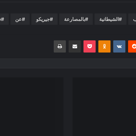
ب
الشيطانية
بالمصارعة
جيريكو
عن
ف
يريست
بوكيت
Odnoklassniki
مشاركة عبر البريد
طباعة