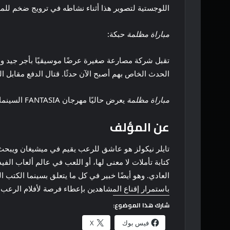
اللوجستية لتصوير هذا أثناء نشاطه في ترويج ضخم للمصارعة
مباراة مظلمة
حبكة:
تقبل شركة مصارعة صغيرة عرضًا موسيقيًا بأجر جيد ولك
الحدث الخاص بهم أصبح الآن حدثًا. قتال الدفع مقابل 
مباراة مظلمة
يعرض حاليًا مهرجان FANTASIA السينمائي ويتطلع إلى التوزيع.
عن المؤلف
تايلر نيكولز هو عاشق للرعب يقيم في ميشيغان ويبحث دائ
كتابة تأملات لا معنى لها، أو اللعب في عالم ألعاب الفي
باستمرار إقناع المشاهدين بإعطاء فرصة لأفلام الرعب 
شارك هذا الموضوع:
فيس بوك
X