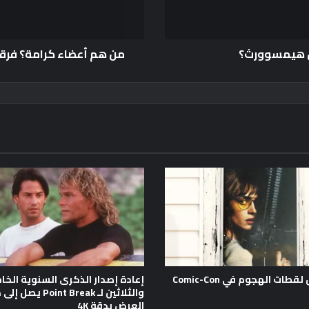
س هيمسوورث؟
من هم أعضاء كرامة؟ فرقة K-Pop Boy الجديدة تظهر رسميًا لأول
طات الهجوم في Comic-Con
إعادة إصدار الذكرى السنوية الخ
والثلاثين لـ Point Break يصل
العرض بدقة 4K