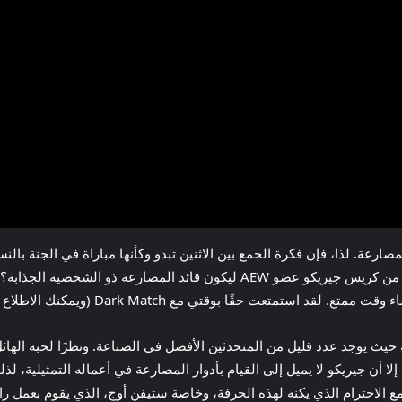
صارعة. لذا، فإن فكرة الجمع بين الاثنين تبدو وكأنها مباراة في الجنة بال
المصارعة المحترفة ويعطيه ميزة شيطانية. ومن أفضل من كريس جيريكو عضو AEW ليك
قد استمتعت حقًا بوقتي مع Dark Match (ويمكنك الاطلاع على المراجعة هنا).
يث يوجد عدد قليل من المتحدثين الأفضل في الصناعة. ونظرًا لحبه الهائل 
 على الرغم من كونه مصارعًا لأكثر من 30 عامًا، إلا أن جيريكو لا يميل إلى القيام بأدوار المصارعة في أ
نسمع الاحترام الذي يكنه لهذه الحرفة، وخاصة ستيفن أوج، الذي يقوم بعمل 