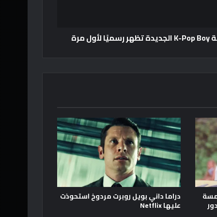
 مرة
امسة
دراما داني بويل روبرت مردوخ استحوذت
 إلى دور
عليها Netflix