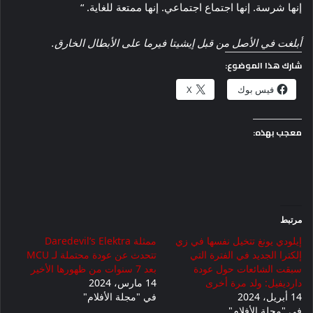
إنها شرسة. إنها اجتماع اجتماعي. إنها ممتعة للغاية. “
أبلغت في الأصل من قبل إيشيتا فيرما على الأبطال الخارق.
شارك هذا الموضوع:
فيس بوك
X
معجب بهذه:
مرتبط
إيلودي يونغ تتخيل نفسها في زي
ممثلة Daredevil’s Elektra
إلكترا الجديد في الفترة التي
تتحدث عن عودة محتملة لـ MCU
سبقت الشائعات حول عودة
بعد 7 سنوات من ظهورها الأخير
دارديفيل: ولد مرة أخرى
14 مارس، 2024
14 أبريل، 2024
في "مجلة الأفلام"
في "مجلة الأفلام"