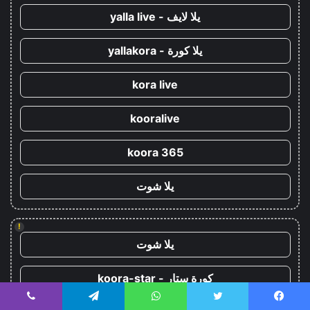
يلا لايف - yalla live
يلا كورة - yallakora
kora live
kooralive
koora 365
يلا شوت
!
يلا شوت
كورة ستار - koora-star
يسبوك
تويتر
واتساب
تيلقرام
ڤايبر