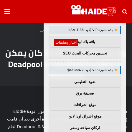
بحث
الق
×
توصيات :
عن
الرئيسية
/
أخبار وتعليقات
باقة متميزة VIP (كود: AA11138):
باقة باك لينك
أخبار وتعليقات
ولد مرة أخرى منتجًا إذا كان يمكن
تحسين محركات البحث SEO
أن يظهر Elektra بعد Deadpool &
باقة متميزة VIP (كود: AA35872):
Wolverine
ضوء التعليمي
صحيفة برق
موقع اشراقات
شاركت المنتج Sana Amanat مؤخرًا أفكارها حول عودة Elodie
موقع اشراق اون لاين
Yung المحتملة
إلكترا
في
Daredevil: ولد مرة أخرى
بعد أن قامت
جينيفر غارنر بتشغيل الدور في فيلم Deadpool & Wolverine لعام
اركان سياحة وسفر