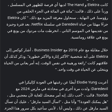
كانت Elektra و The Hand لديها أي فرصة للظهور في المسلسل ،
ورداً على ذلك ، قالت: “مائة في المائة في الجزء الخلفي من
رؤوسنا. في النهاية ، سنحاول معرفة المزيد مع ذلك. ” كان Elektra
جزءًا مهمًا من حياة Daredevil في سلسلة Netflix. بعد فترة وجيزة
من تقديمها في الموسم الثاني ، انخرطت مات مردوك من يونغ في
يونغ في علاقة رومانسية.
خلال مقابلة مع عام 2016 مع Business Insider ، أشار كوكس إلى
Elektra على أنه شخصية “الأكثر إثارة والأكثر خطورة”. وذكر كذلك أن
علاقتهم كانت “رائعة ورهيبة في نفس الوقت. إنه أمر يعاني من الحياة
ويتخلى عن الحياة في وقت واحد. “
أعربت Elodie Yung أيضًا عن رغبتها في العودة كإليكرا في
Daredevil: ولدت مرة أخرى في محادثة في مارس 2024 مع
Toofab. قالت ، “أحب ذلك. إنه أمر مضحك للغاية لأن معجبي مثل ،
“هل يمكنك العودة؟” وأنا مثل ، “اسأل السيد مارفل” ، عليك أن تسأل
السيد مارفل عن ذلك ، وليس أنا ، لأنني سأعيد بكل سرور هذا الجزء.