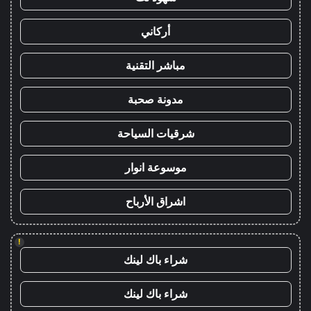
أركاني
مباشر التقنية
مدونة صحبة
شرقيات السياحة
موسوعة انوار
اشراق الأرباح
!
شراء باك لينك
شراء باك لينك