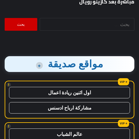
مباشرة بعد كازينو رويال
البحث
عن:
مواقع صديقة
+
!
اول اثنين ريادة اعمال
مشاركة ارباح ادسنس
!
عالم الشباب