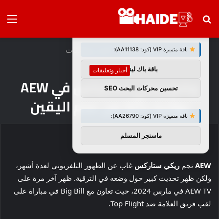
بحث
الق
×
توصيات :
عن
الرئيسية
/
أخبار وتعليقات
باقة متميزة VIP (كود: AA11138):
باقة باك لينك
أخبار وتعليقات
وضع ريكي ستاركس في AEW
تحسين محركات البحث SEO
يواجه حالة من عدم اليقين
باقة متميزة VIP (كود: AA26790):
ماسنجر المسلم
AEW
نجم
ريكي ستاركس
غاب عن الظهور التلفزيوني لعدة أشهر،
ولكن ظهر تحديث كبير حول وضعه في الترقية. ظهر آخر مرة على
AEW TV في مارس 2024، حيث تعاون مع Big Bill في مباراة على
لقب فريق العلامة ضد Top Flight.