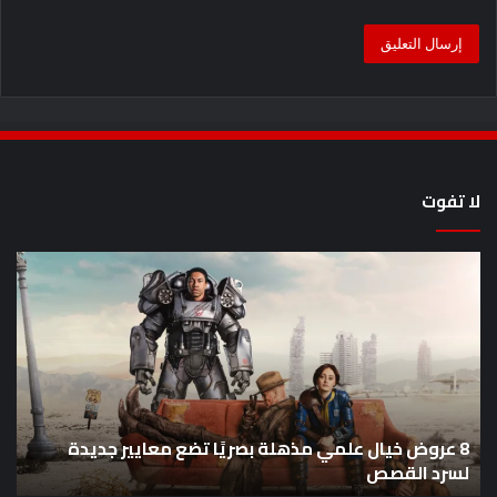
لا تفوت
8
أح
عروض
سل
خيال
an
علمي
وال
مذهلة
من
بصريًا
إص
تضع
me
معايير
eo
8 عروض خيال علمي مذهلة بصريًا تضع معايير جديدة
جديدة
هذا
لسرد القصص
ه
لسرد
الأ
القصص