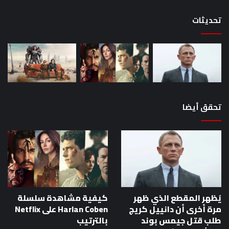
تحديثات
تحقق أيضا
يُظهر المقطع الذي ظهر
كيفية مشاهدة سلسلة
مرة أخرى أن دانييل كريج
Harlan Coben على Netflix
طلب قتل جيمس بوند
بالترتيب