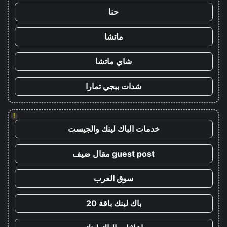
حنا
ماتشا
شاي ماتشا
شدات ببجي تمارا
!
خدمات الباك لينك والجيست
guest post مقال ضيف
سوق العرب
باك لينك باقة 20