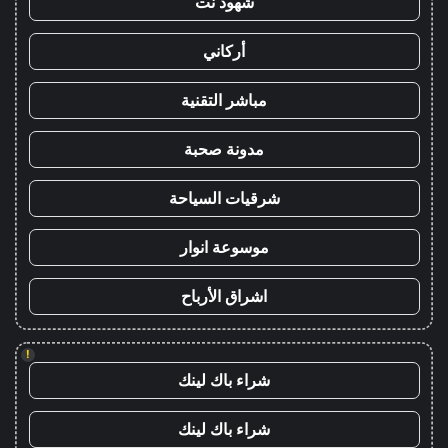
شهود نت
أركاني
مباشر التقنية
مدونة صحبة
شرقيات السياحة
موسوعة انوار
اشراق الأرباح
!
شراء باك لينك
شراء باك لينك