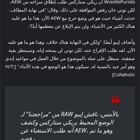
WrestlePurists أن ريكي ستاركس طلب إطلاق سراحه من AEW،
لكن توني خان رفض الموافقة على ذلك. وقال: “في نهاية المطاف،
حدثت أشياء حيث هو في وضع حرج مع AEW الآن. هذا ما هو عليه.
هناك الكثير من الأشياء، ولن يتم الإبلاغ عن معظمها أبدًا”.
وأضاف إيبو أيضًا: “ولكن في النهاية هناك خلاف، وهذا هو ما هو عليه
الآن. لقد طلب الإفراج عنه، لكن توني لن يمنحه إياه، وسينتظر بقية
صفقته. سيظل على صلة بالموضوع من خلال العمل في مواعيد إندي
وهو أمر جيد بالنسبة له. سيكون هذا هو الوضع في هذه الأثناء.” [H/T:
Cultaholic]
من “مراجعتنا” لـ RAW بالأمس، ناقش إيبو
الوضع المحيط بريكي ستاركس وكشف
أنه طلب الاستغناء عن AEW، وهو ما تم
رفضه.