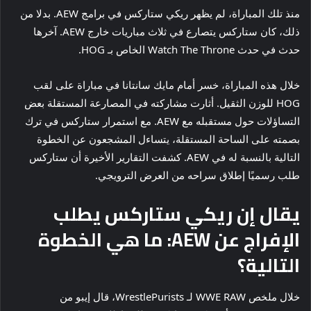
منذ تلك المباراة، لم يظهر ريكي ستاركس في برامج AEW. بدلا من
ذلك، كان ستاركس يتصارع في ثلاث مباريات خارج AEW. آخرها
حدث في حدث Watch The Throne الخاص بـ HOG.
خلال هذه المباراة، خسر أمام مايك سانتانا في مباراة على لقب
HOG للوزن الثقيل. أثارت مشاركته في المصارعة المستقلة بعض
التساؤلات حول مستقبله مع AEW. مع استمرار ستاركس في ترك
بصمته على الساحة المستقلة، يتساءل المشجعون عن الخطوة
التالية بالنسبة له في AEW. كشفت التقارير الأخيرة أن ستاركس
طلب رسميًا إطلاق سراحه من العرض الترويجي.
يقال إن ريكي ستاركس يطلب
الإفراج عن AEW: ما هي الخطوة
التالية؟
خلال ملخص WWE RAW لـ WrestlePurists، قال إيبو من