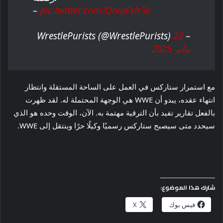
–
pic.twitter.com/QniuFxlr3k
22
– WrestlePurists (@WrestlePurists)
يناير 2025
مع استمرار ستاركس في العمل على الساحة المستقلة وانتظار
انتهاء عقده، يبدو أن WWE هي الوجهة المحتملة له. لقد ظهرت
بالفعل تقارير تفيد بأن الترقية مهتمة به. الآن، الوقت وحده هو الذي
سيحدد متى سيصبح ستاركس رسميًا وكيلًا حرًا وينتقل إلى WWE.
شارك هذا الموضوع:
فيس بوك
X