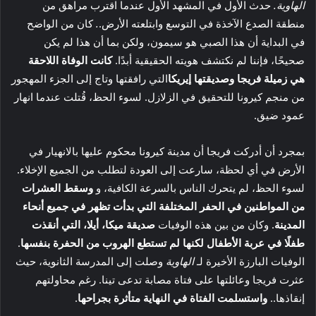
الهاوية.
حدث الأول في المشهد الأول عندما اقترب مراهق من
منطقة الصدع الآخذة في التوسع وابتلعته الأرض.
.
كان من الواضح
في البداية أن هذا الصبي هو سيمون، ولكن بما أن هذا لم يكن
صحيحًا، فإننا لم نكتشف هويته الحقيقية أبدًا.
كانت الوفاة اللاحقة
هي زميلة فريجا وصديقتها إيريكا
التي رافقتها وتاج إلى الجزء المهجور
من منجم كيرونا للتحقيق في الزلازل. لسوء الحظ، قُتلت عندما انهار
عمود ضيق.
بمجرد أن أدركت فريجا أن مدينة كيرونا محكوم عليها بالانهيار في
الأرض في أي لحظة، سارعت إلى العودة لتطلب من الجميع الإخلاء.
لسوء الحظ، لم يتحرك الناس بالسرعة الكافية، و
وسقط العشرات
من المواطنين في الحفر المختلفة التي بدأت تظهر في جميع أنحاء
المدينة
. وكان من بين هذه الوفيات
صديقة ميكا، أيلا، التي أنقذت
طفلًا في عربة الأطفال لكنها لم تستطع الهروب من الحفرة بنفسها
.
الوفيات البارزة الأخيرة لـ
الهاوية
وصلت إلى المدرسة الثانوية، حيث
عثرت فريجا وعائلتها على فتاة مصابة تدعى تينا. رغم محاولتهم
إنقاذها..
واستسلمت الفتاة في النهاية متأثرة بجراحها
.