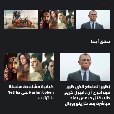
تحقق أيضا
يُظهر المقطع الذي ظهر
كيفية مشاهدة سلسلة
مرة أخرى أن دانييل كريج
Harlan Coben على Netflix
طلب قتل جيمس بوند
بالترتيب
مباشرة بعد كازينو رويال