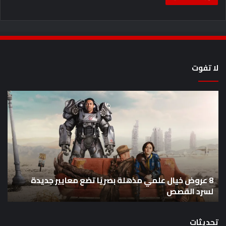
لا تفوت
8
أح
عروض
سل
خيال
an
علمي
وال
مذهلة
من
بصريًا
إص
تضع
me
معايير
eo
8 عروض خيال علمي مذهلة بصريًا تضع معايير جديدة
جديدة
هذا
لسرد القصص
ه
لسرد
الأ
القصص
تحديثات