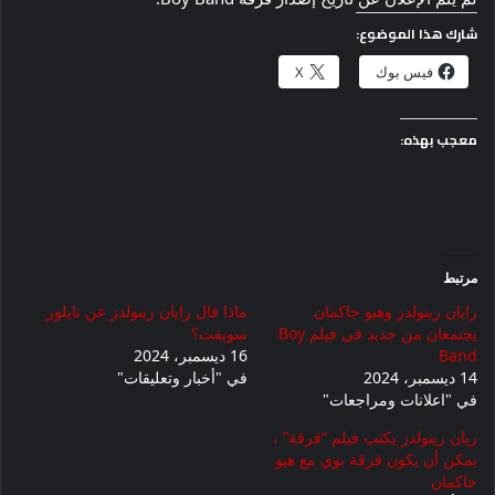
شارك هذا الموضوع:
فيس بوك
X
معجب بهذه:
مرتبط
رايان رينولدز وهيو جاكمان
ماذا قال رايان رينولدز عن تايلور
يجتمعان من جديد في فيلم Boy
سويفت؟
Band
16 ديسمبر، 2024
14 ديسمبر، 2024
في "أخبار وتعليقات"
في "اعلانات ومراجعات"
ريان رينولدز يكتب فيلم “فرقة” ،
يمكن أن يكون فرقة بوي مع هيو
جاكمان