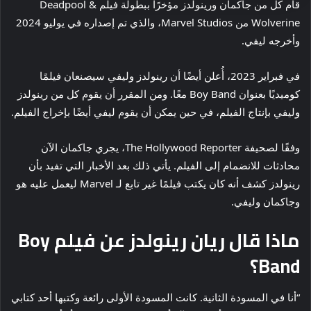
قام كل من جاكمان ورينولدز مؤخرًا ببطولة فيلم Deadpool &
Wolverine من Marvel Studios، والذي تم إصداره في يوليو 2024
وأخرجه ليفي.
في فبراير 2023، أُعلن أيضًا أن رينولدز وليفي سيصنعان فيلمًا
كوميديًا بعنوان Boy Band معًا. ومن المقرر أن يقوم كل من رينولدز
وليفي بإنتاج الفيلم، في حين يمكن أن يقوم ليفي أيضًا بإخراج الفيلم.
وفقًا لصحيفة The Hollywood Reporter، يجري جاكمان الآن
محادثات للانضمام إلى الفيلم. يأتي ذلك بعد الأخبار التي تفيد بأن
رينولدز كشف أنه كان يكتب فيلمًا غير تابع لـ Marvel ليعمل عليه هو
وجاكمان وليفي.
ماذا قال ريان رينولدز عن فيلم Boy
Band؟
“أنا في المسودة الثانية. كانت المسودة الأولى رائعة وكتبها أحد كتابي