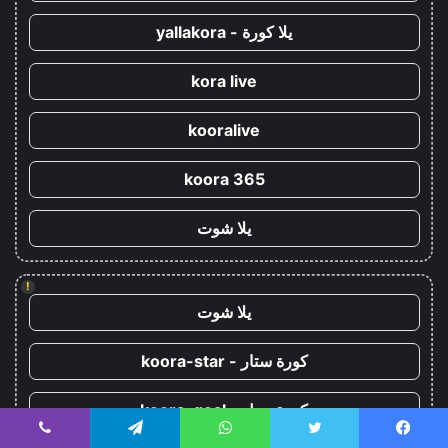
يلا كورة - yallakora
kora live
kooralive
koora 365
يلا شوت
!
يلا شوت
كورة ستار - koora-star
كورة جول - koora-goal
يسبوك
تويتر
واتساب
تيلقرام
ڤايبر