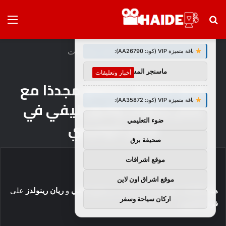
بحث
الق
×
توصيات :
عن
الرئيسية
/
أخبار وتعليقات
باقة متميزة VIP (كود: AA26790):
ماسنجر المسلم
أخبار وتعليقات
هيو جاكمان يجتمع مجددًا مع
باقة متميزة VIP (كود: AA35872):
رايان رينولدز وشون ليفي في
ضوء التعليمي
فيلم كوميدي
صحيفة برق
موقع اشراقات
موقع اشراق اون لاين
هيو جاكمان
يتطلع إلى لم الشمل مع
شون ليفي
و
ريان رينولدز
على
اركان سياحة وسفر
فرقة الصبي
.