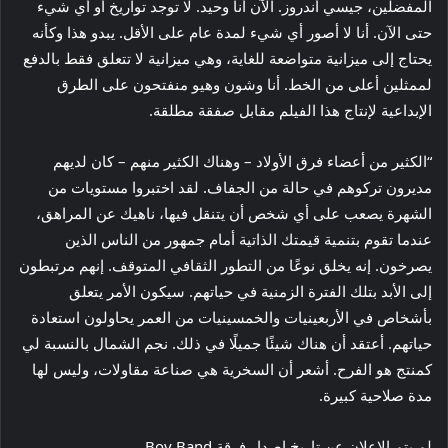
المفضلين، جيسي أندروز. الآن أنا وحيد. لا توجد تواريخ أو أي شيء
حتى الآن. أنا لا أصور أي شيء لمدة عام على الأقل. يبدو هذا وكأنه
يحتاج إلى ميزانية متواضعة للغاية، وهي ميزانية لا تتعلق فقط بالدفع
لممثلين أعلى من الخط. أنا وشون وهيو منفتحون على الطرق
الإبداعية لإنتاج هذا الفيلم مقابل صفقة مطلقة.
“الكثير من أعضاء فرق الأولاد – وهناك الكثير منهم – كان لديهم
مديرون تركوهم في حالة من الجفاف. لقد اختبروا مستويات من
الشهرة يصعب على أي شخص أن يتنقل فيها، ناهيك عن المراهق،
عندما تقوم بتنمية قيمتك الذاتية أمام جمهور من الناس الذين
يصرخون. إنه يخلق نوعًا من التطور الثقافي المتوقف. إنهم مرتبطون
إلى الأبد بتلك الفترة الزمنية في حياتهم. سيكون الأمر يتعلق
بأشخاص في الأربعينيات والخمسينيات من العمر يحاولون استعادة
حياتهم. أعتقد أن هناك شيئًا جميلًا في ذلك. نجم الشمال بالنسبة لي
كمنتج هو الفرح. أشعر أن السخرية هي صناعة مقاولات، وليس لها
مدة صلاحية كبيرة.
لم يتم الإعلان عن تاريخ إصدار فرقة Boy Band.