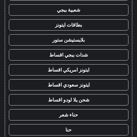
شعبية ببجي
بطاقات ايتونز
بلايستيشن ستور
شدات ببجي اقساط
ايتونز امريكي اقساط
ايتونز سعودي اقساط
شحن يلا لودو اقساط
حناء شعر
حنا