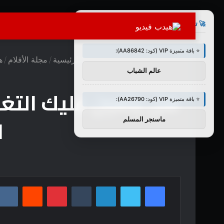
×
🚀 توصيات :
⭐ باقة متميزة VIP (كود: AA86842):
الرئيسية
/
مجلة الأفلام
/
هل
عالم الشباب
⭐ باقة متميزة VIP (كود: AA26790):
ا
ماسنجر المسلم
فيسبوك
تويتر
لينكدإن
بينتيريست