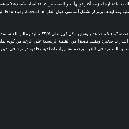
FF16
السابقة
أصداء الساق
كبير على 
المد المتصاعد
يتوسع بشكل كبير على
FF16
تقاليد وعالم اللعبة، تق
لسائبة المتبقية في اللعبة، ويقدم تفسيرات إضافية وخلفية درامية. في حين أ