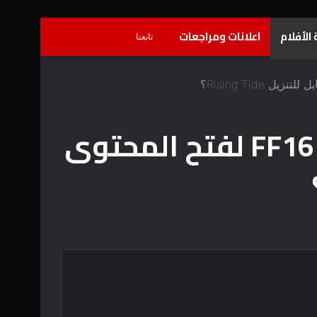
الأفلام
اعلانات ومراجعات
تسجيل
إضافة
بحث
تابعنا
الدخول
عمود
عن
جانبي
هل يتعين عليك التغلب على القصة الرئيسية لـ FF16 لفتح المحتوى