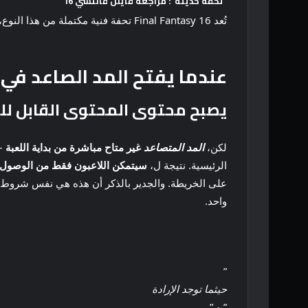
“تحفة حديثة”: مراجعة فاينل فانتسي 16
تُعد Final Fantasy 16 تحفة فنية مكتملة من هذا النوع، فهي عالم أنيق وحيوي بدون عناء مقترن بالابتكار المصمم.
عندما يفتح المد الصاعد في FF16
يصبح محتوى المحتوى القابل للتنزيل (DLC) متاحًا في وقت متأخر م
لكن،
المد المتصاعد
غير متاح مباشرة من بداية اللعبة
– 
الرئيسية. نتيجة ل،
سيتمكن اللاعبون فقط من الوصول إلى محتوى
على الخريطة. والجدير بالذكر أن هذه هي نفس شروط 
واحد.
”
حيثما توجد الإرادة
” و ”