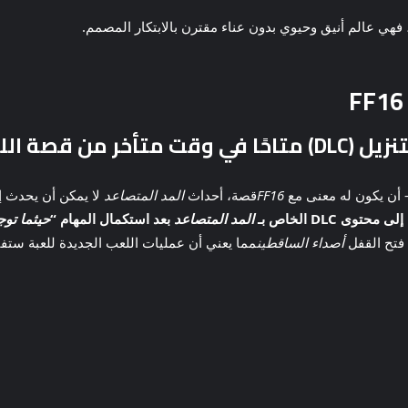
ن قصة اللعبة
أن يكون له معنى مع
FF16
قصة، أحداث
المد المتصاعد
لا يمكن أن يحدث إ
 DLC الخاص بـ
المد المتصاعد
بعد
استكمال المهام “
حيثما توجد
فتح القفل
أصداء الساقطين