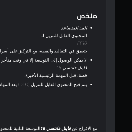
ملخص
المد المتصاعد
المحتوى القابل للتنزيل لـ
FF16
يتعمق في التقاليد والقصة، مع التركيز على أسرا
لا يمكن الوصول إلى التوسعة إلا في وقت متأخر ج
فاينل فانتسي 16
قصة، قبل المهمة الرئيسية الأخيرة.
يتم فتح المحتوى القابل للتنزيل (DLC) بعد المهام الرئيسية، ويركز على Clive وJill وJoshua قبل نهاية اللعبة مباشرةً.
مع الافراج عن
فاينل فانتسي 16
التوسعة الثانية للمحتوى ال