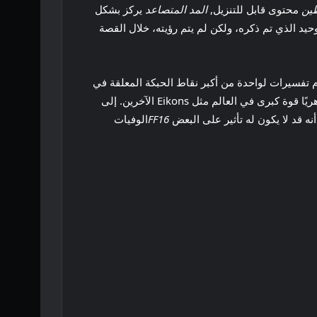
طين
محتوى قابل للتنزيل,
المد المتصاعد
يركز بشكل
الجوانب غير المستكشفة من قصة اللعبة الأصلية وتقاليدها، ويتركز بشكل أساسي حول ألغاز Leviathan، وهو Eikon الوحيد الذي تم ذكره، ولكن لم يتم رؤيته، خلال القصة
دم تفسيرات لواحدة من أكبر نقاط الحبكة المعلقة في
اللعبة الأساسية – Eikon Leviathan، الذي يتلقى فقط إشارات صغيرة ونقشًا قصيرًا في القصة الرئيسية على الرغم من كونه ظاهريًا قوة كبرى في العالم مثل Eikons الآخرين. إلى
نه قد لا يكون له تأثير على البعض
FF16
الوفيات