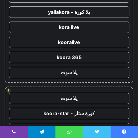
يلا كورة - yallakora
kora live
kooralive
koora 365
يلا شوت
!
يلا شوت
كورة ستار - koora-star
كورة جول - koora-goal
يسبوك
تويتر
واتساب
تيلقرام
ڤايبر