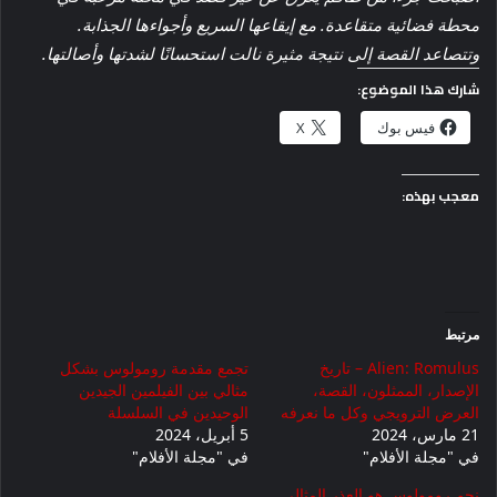
محطة فضائية متقاعدة. مع إيقاعها السريع وأجواءها الجذابة.
وتتصاعد القصة إلى نتيجة مثيرة نالت استحسانًا لشدتها وأصالتها.
شارك هذا الموضوع:
فيس بوك
X
معجب بهذه:
مرتبط
Alien: Romulus – تاريخ
تجمع مقدمة رومولوس بشكل
الإصدار، الممثلون، القصة،
مثالي بين الفيلمين الجيدين
العرض الترويجي وكل ما نعرفه
الوحيدين في السلسلة
21 مارس، 2024
5 أبريل، 2024
في "مجلة الأفلام"
في "مجلة الأفلام"
نجم رومولوس هو العذر المثالي