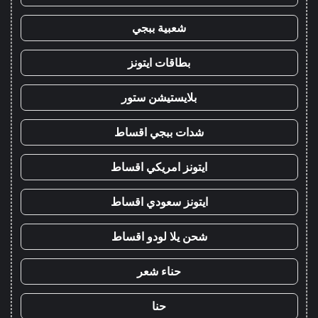
شعبية ببجي
بطاقات ايتونز
بلايستيشن ستور
شدات ببجي اقساط
ايتونز امريكي اقساط
ايتونز سعودي اقساط
شحن يلا لودو اقساط
حناء شعر
حنا