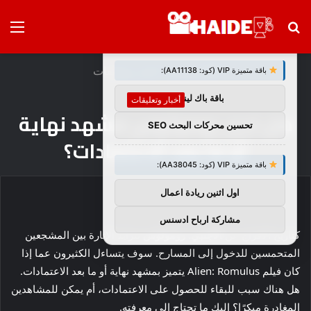
بحث
الق
×
توصيات :
عن
الرئيسية
/
أخبار وتعليقات
باقة متميزة VIP (كود: AA11138):
باقة باك لينك
أخبار وتعليقات
هل لدى رومولوس مشهد نهاية
تحسين محركات البحث SEO
أو ما بعد الاعتمادات؟
باقة متميزة VIP (كود: AA38045):
اول اثنين ريادة اعمال
مشاركة ارباح ادسنس
كتاريخ الافراج عن
الأجنبي: رومولوس
تتزايد الإثارة بين المشجعين
المتحمسين للدخول إلى المسارح. سوف يتساءل الكثيرون عما إذا
كان فيلم Alien: Romulus يتميز بمشهد نهاية أو ما بعد الاعتمادات.
هل هناك سبب للبقاء للحصول على الاعتمادات، أم يمكن للمشاهدين
المغادرة مبكرًا؟ إليك ما تحتاج إلى معرفته.