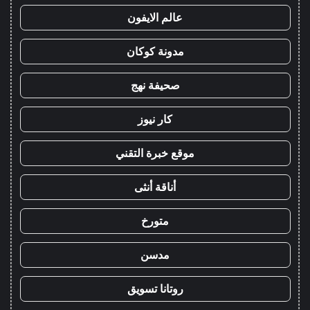
عالم الايفون
مدونة كوكان
صحيفة نهج
كار نيوز
موقع خبرة التقني
أناقة أنثى
متورخ
مدسن
روتانا تسويق