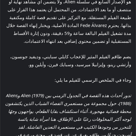
هو الإصدار السابع في سلسلة Alien، ولا يتضمن أي مشاهد نهاية أو
منتصف أو ما بعد الاعتمادات. من المحتمل أن يعتمد هذا القرار على
طبيعة الفيلم المستقلة، مع التركيز على تقديم قصة كاملة ومكتفية
بذاتها. يحترم Fede Álvarez المادة الأصلية، ويختار إنهاء القصة خلال
مدة تشغيل الفيلم البالغة ساعة و59 دقيقة، ودون إثارة الأقساط
المستقبلية أو تضمين محتوى إضافي بعد انتهاء الاعتمادات.
يضم طاقم الفيلم المثير للإعجاب كايلي سبايني، وديفيد جونسون،
وأرتشي رينو، وإيزابيلا ميرسيد، وسبايك فيرن، وأيلين وو.
وجاء في الملخص الرسمي للفيلم ما يلي:
تدور أحداث هذه القصة في الجدول الزمني بين Alien (1979) وAliens
(1986)، حول مجموعة من مستعمري الفضاء الشباب الذين يكتشفون
محطة فضائية مهجورة. أثناء استكشاف بقايا الطعام، يواجهون وجهًا
لوجه أكثر المخلوقات رعبًا على الإطلاق. هنا امرأة شابة يائسة
للتحرر من وجودها الكئيب في مستعمرة التعدين الفاشلة. لقد
أصبحت جزءًا من طاقم يغرق عن غير قصد في محنة مرعبة في