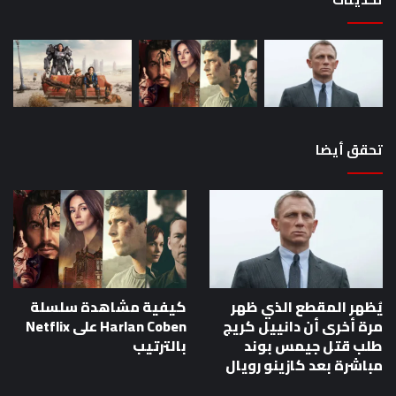
بون
مب
بعد
كاز
روي
تحقق أيضا
يُظهر المقطع الذي ظهر
كيفية مشاهدة سلسلة
مرة أخرى أن دانييل كريج
Harlan Coben على Netflix
طلب قتل جيمس بوند
بالترتيب
مباشرة بعد كازينو رويال