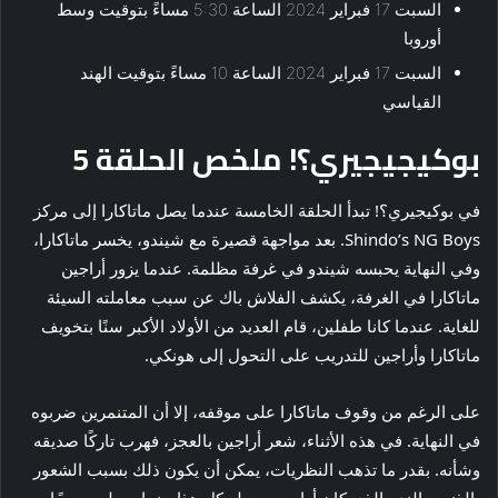
السبت 17 فبراير 2024 الساعة 5:30 مساءً بتوقيت وسط
أوروبا
السبت 17 فبراير 2024 الساعة 10 مساءً بتوقيت الهند
القياسي
بوكيجيجيري؟! ملخص الحلقة 5
في بوكيجيري؟! تبدأ الحلقة الخامسة عندما يصل ماتاكارا إلى مركز
Shindo’s NG Boys. بعد مواجهة قصيرة مع شيندو، يخسر ماتاكارا،
وفي النهاية يحبسه شيندو في غرفة مظلمة. عندما يزور أراجين
ماتاكارا في الغرفة، يكشف الفلاش باك عن سبب معاملته السيئة
للغاية. عندما كانا طفلين، قام العديد من الأولاد الأكبر سنًا بتخويف
ماتاكارا وأراجين للتدريب على التحول إلى هونكي.
على الرغم من وقوف ماتاكارا على موقفه، إلا أن المتنمرين ضربوه
في النهاية. في هذه الأثناء، شعر أراجين بالعجز، فهرب تاركًا صديقه
وشأنه. بقدر ما تذهب النظريات، يمكن أن يكون ذلك بسبب الشعور
بالذنب والندم الذي كان أراجين يحمله كل هذا بينما يجعله محرجًا