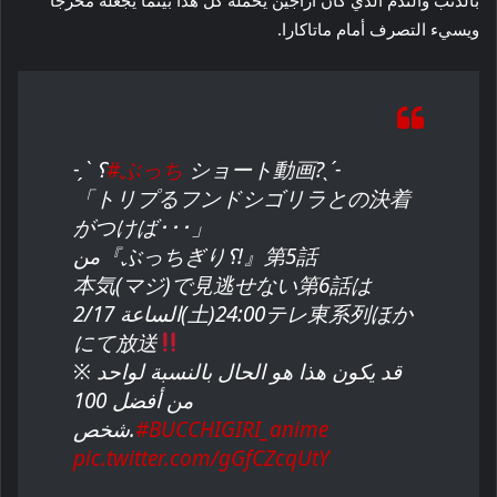
ويسيء التصرف أمام ماتاكارا.
ショート動画?ˎˊ˗
#ぶっち
˗ˏˋ ؟
「トリプるフンドシゴリラとの決着
がつけば･･･」
من『ぶっちぎり؟!』第5話
本気(マジ)で見逃せない第6話は
الساعة 2/17(土)24:00テレ東系列ほか
にて放送
※ قد يكون هذا هو الحال بالنسبة لواحد
من أفضل 100
#BUCCHIGIRI_anime
شخص.
pic.twitter.com/gGfCZcqUtY