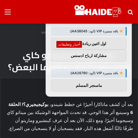
بحث
الق
×
توصيات :
عن
الرئيسية
/
أخبار وتعليقات
باقة متميزة VIP (كود: AA38045):
اول اثنين ريادة اعمال
أخبار وتعليقات
هل سيواجه ميناتو كاي
مشاركة ارباح ادسنس
وسيجوما أخيرًا بعضهما البعض؟
باقة متميزة VIP (كود: AA26790):
ماسنجر المسلم
بعد أن كشف ماتاكارا أخيرًا عن خطط شيندو،
بوكيجيجيري؟! الحلقة
6
وسيتبع أثر هذا الوحي. قد تحدث المواجهة الوشيكة بين ميناتو كاي
وسيجوما أخيرًا. ومع ذلك، الآن بعد أن عرف كينشيرو وماريتو أن
طرفًا ثالثًا أشعل هذه النار، فقد ينسحبان أو لا ينسحبان من الصراع.