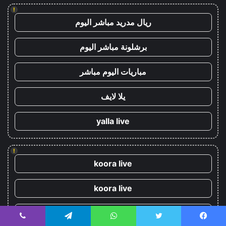
!
ريال مدريد مباشر اليوم
برشلونة مباشر اليوم
مباريات اليوم مباشر
يلا لايف
yalla live
!
koora live
koora live
يلا شوت
يسبوك
تويتر
واتساب
تيلقرام
ڤايبر