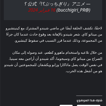
— アニメ『ぶっちぎり؟!』公式 ؟
(@bucchigiri_PR)
16 فبراير 2024
لاحقًا، تكشف الحلقة أيضًا عن ماضي شيندو المشترك مع كينيتشيرو
من ميناتو كاي. شعر شيندو بالإهانة بعد وقوع حادث عندما كان جزءًا
من المجموعة، وذلك عندما قرر التسبب في سقوط كينشيرو.
من خلال تلاعبه واستخدام ماهورو كطعم، عند وصوله إلى مكان
الصراع بين ميناتو كاي وسيجوما، أكد شيندو أن أراجين معه سينيا.
في نفس الوقت يصل ماتاكارا وزابو ويكشفان للمجموعتين أن شيندو
هو من أشعل هذه الحرب.
شارك هذا الموضوع: