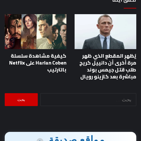
يُظهر المقطع الذي ظهر
كيفية مشاهدة سلسلة
مرة أخرى أن دانييل كريج
Harlan Coben على Netflix
طلب قتل جيمس بوند
بالترتيب
مباشرة بعد كازينو رويال
البحث
عن:
مواقع صديقة