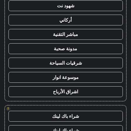
شهود نت
أركاني
مباشر التقنية
مدونة صحبة
شرقيات السياحة
موسوعة انوار
اشراق الأرباح
!
شراء باك لينك
شراء باك لينك