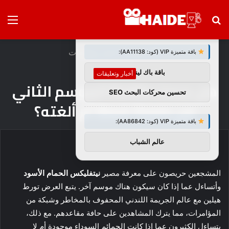
بحث
الق
×
توصيات :
عن
الرئيسية
/
أخبار وتعليقات
باقة متميزة VIP (كود: AA11138):
باقة باك لينك
أخبار وتعليقات
هل جددت Netflix الموسم الثاني
تحسين محركات البحث SEO
من Black Doves أم ألغته؟
باقة متميزة VIP (كود: AA86842):
عالم الشباب
المشجعين حريصون على معرفة مصير
نيتفليكس
الحمام الأسود
وأتساءل عما إذا كان سيكون هناك موسم آخر. يتبع العرض تورط
هيلين مع عالم الجريمة اللندني المحفوف بالمخاطر وشبكة من
المؤامرات، مما يترك المشاهدين على حافة مقاعدهم. مع ذلك،
يتساءل الكثيرون عما إذا كانت الحمائم السوداء موجودة أم لا