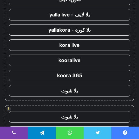
يلا لايف - yalla live
يلا كورة - yallakora
kora live
kooralive
koora 365
يلا شوت
!
يلا شوت
كورة ستار - koora-star
يسبوك
تويتر
واتساب
تيلقرام
ڤايبر