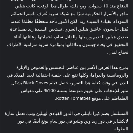
الدفاع منذ 10 سنوات. ومع ذلك، طوال هذا الوقت، كانت هيلين
تتاجر بالأسرار الحكومية سرًا مع شبكة سرية تُعرف باسم الحمائم
السوداء، بقيادة السيدة ريد. لكن الأمور تأخذ منعطفًا مظلمًا عندما
يُقتل جايسون، عاشق هيلين السري. تستعين السيدة ريد بمساعدة
صديق هيلين القديم وزميلها والقاتل سام، لحمايتها وعائلتها أثناء
التحقيق في وفاة جيسون وعلاقاتها بمؤامرة سرية مترامية الأطراف
تجتاح لندن.
يمزج هذا العرض الآسر بين عناصر التجسس والغموض والإثارة
والرومانسية والدراما، وكلها تقع على خلفية احتفالية لعيد الميلاد في
لندن. في وقت كتابة هذا التقرير، حصل فيلم Black Doves بشكل
مثير للإعجاب على تقييم متوسط ​​بنسبة 100% على مقياس
الطماطم على موقع Rotten Tomatoes.
المسلسل يضم كيرا نايتلي في الدور القيادي لهيلين ويب. تعمل سارة
لانكشاير في دور ريد وبن ويشو في دور سام يونغ أيضًا في دور
البطولة.