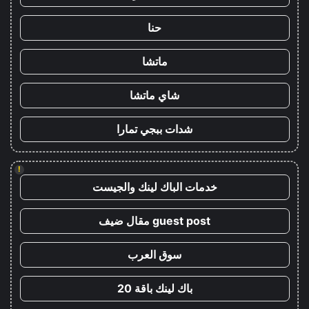
حنا
ماتشا
شاي ماتشا
شدات ببجي تمارا
!
خدمات الباك لينك والجيست
guest post مقال ضيف
سوق العرب
باك لينك باقة 20