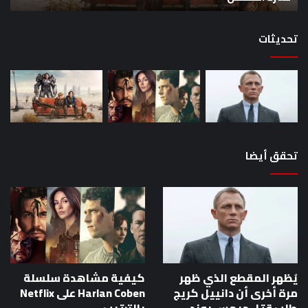
القصص
تحديثات
تحقق أيضا
يُظهر المقطع الذي ظهر
كيفية مشاهدة سلسلة
مرة أخرى أن دانييل كريج
Harlan Coben على Netflix
طلب قتل جيمس بوند
بالترتيب