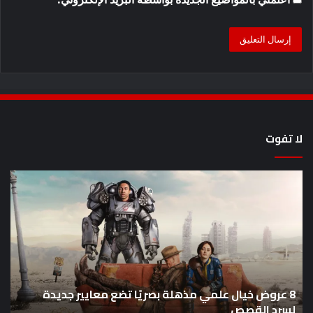
لا تفوت
8
أح
عروض
سل
خيال
an
علمي
وال
مذهلة
من
بصريًا
إص
تضع
me
معايير
eo
8 عروض خيال علمي مذهلة بصريًا تضع معايير جديدة
جديدة
هذا
لسرد القصص
ه
لسرد
الأ