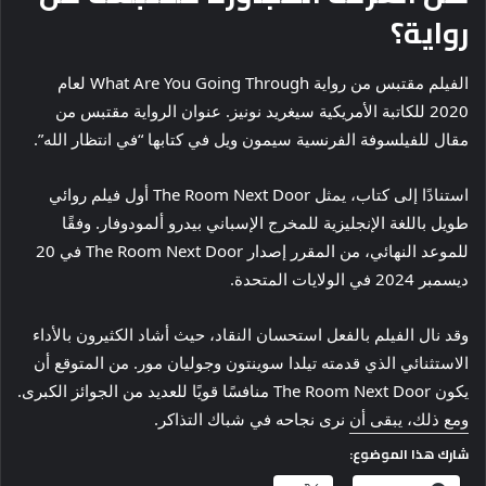
رواية؟
الفيلم مقتبس من رواية What Are You Going Through لعام
2020 للكاتبة الأمريكية سيغريد نونيز. عنوان الرواية مقتبس من
مقال للفيلسوفة الفرنسية سيمون ويل في كتابها “في انتظار الله”.
استنادًا إلى كتاب، يمثل The Room Next Door أول فيلم روائي
طويل باللغة الإنجليزية للمخرج الإسباني بيدرو ألمودوفار. وفقًا
للموعد النهائي، من المقرر إصدار The Room Next Door في 20
ديسمبر 2024 في الولايات المتحدة.
وقد نال الفيلم بالفعل استحسان النقاد، حيث أشاد الكثيرون بالأداء
الاستثنائي الذي قدمته تيلدا سوينتون وجوليان مور. من المتوقع أن
يكون The Room Next Door منافسًا قويًا للعديد من الجوائز الكبرى.
ومع ذلك، يبقى أن نرى نجاحه في شباك التذاكر.
شارك هذا الموضوع: