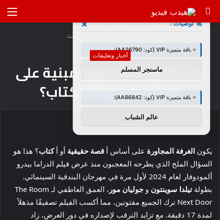
بحث
الق
×
🚀 توصيات :
عن
الرئيسية
/
أخبار وتعليقات
⭐ باقة متميزة VIP (كود: AA26790):
أخبار وتعليقات
هل الغرفة المجاورة مبنية على
ماسنجر المسلم
قصة حقيقية أم كتاب؟
⭐ باقة متميزة VIP (كود: AA86842):
عالم الشباب
يكون
الغرفة المجاورة
على أساس أ
قصة حقيقية
أو أ
كتاب
؟ هذا هو
السؤال الملح الذي يطرحه المعجبون منذ عرض فيلم الدراما بيدرو
ألمودوفار لعام 2024 لأول مرة في مهرجان البندقية السينمائي.
بطولة
تيلدا سوينتون
و
جوليان مور
، العمق العاطفي لـ The Room
Next Door ترك الجميع مفتونين، مما أكسب الفيلم تصفيقًا مذهلاً
لمدة 17 دقيقة. مع تزايد الترقب لإصداره في دور العرض، زاد