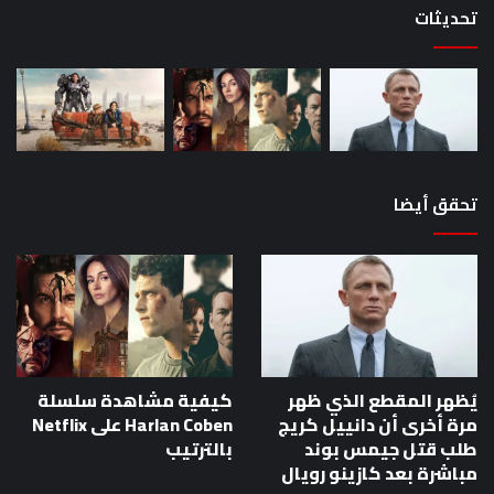
تحديثات
تحقق أيضا
يُظهر المقطع الذي ظهر
كيفية مشاهدة سلسلة
مرة أخرى أن دانييل كريج
Harlan Coben على Netflix
طلب قتل جيمس بوند
بالترتيب
مباشرة بعد كازينو رويال