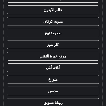
عالم الايفون
مدونة كوكان
صحيفة نهج
كار نيوز
موقع خبرة التقني
أناقة أنثى
متورخ
مدسن
روتانا تسويق