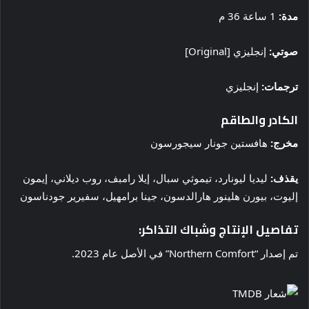
مدة:
1 ساعة 36 م
صوتي:
إنجليزي [Original]
ترجمات:
إنجليزي
الكادر والطاقم
مخرج:
هافستين جونار سيجورسون
يقذف:
ليديا ليونارد، تيموثي سبال، إيلا رامبف، روب ديلاني، إيمون
إليوت، بيورن هلينور هارالدسون، جينا برامهيل، سفيرير جودناسون
تفاصيل الإنتاج وشباك التذاكر:
تم إصدار “Northern Comfort” في الأصل عام 2023.