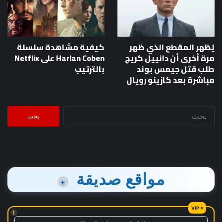
يُظهر المقطع الذي ظهر
كيفية مشاهدة سلسلة
مرة أخرى أن دانييل كريج
Harlan Coben على Netflix
طلب قتل جيمس بوند
بالترتيب
مباشرة بعد كازينو رويال
البحث
عن:
مواقع صديقة
+
!