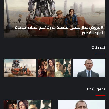
علمي
وال
مذهلة
من
بصريًا
إص
تضع
me
معايير
eo
8 عروض خيال علمي مذهلة بصريًا تضع معايير جديدة
جديدة
هذا
لسرد القصص
ه
لسرد
الأ
القصص
تحديثات
تحقق أيضا