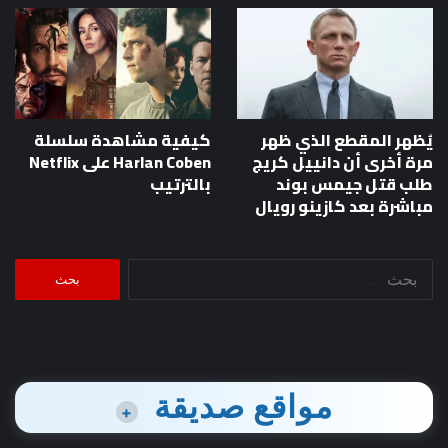
يُظهر المقطع الذي ظهر
كيفية مشاهدة سلسلة
مرة أخرى أن دانييل كريج
Harlan Coben على Netflix
طلب قتل جيمس بوند
بالترتيب
مباشرة بعد كازينو رويال
البحث
عن:
مواقع صديقة
+