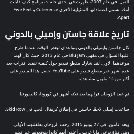
الفيل. في عام 2007، ظهرت في إحدى حلقات برنامج كيف قابلت
أمك. تشمل اعتماداتها التمثيلية الأخرى Coherence و Five Feet
Apart.
تاريخ علاقة جاستن وإميلي بالدوني
كان جاستن وإيميلي بالدوني يتواعدان لبعض الوقت عندما طرح
عليها السؤال في مقهى Blu Jam في عام 2013، حيث كان لهما
موعدهما الأول. لقد شارك مقطع فيديو حول كيفية تنفيذ اقتراحه بعد
عدة أشهر عبر مقطع فيديو على YouTube. حصل هذا الفيديو على
أكثر من 14 مليون مشاهدة.
ثم عقد الزوجان قرانهما بعد ثلاثة أشهر في كورونا، كاليفورنيا.
ساعدت إميلي لاحقًا جاستن في إطلاق كرنفال الحب في Skid Row.
وبعد عامين، في 27 يونيو 2015، رحب الزوجان بطفلتهما الأولى،
وهي فتاة تدعى مايا غريس. أعلنوا أنهم كانوا يتوقعونها عبر فيلم