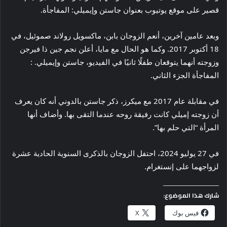
قصير على موقع يوتيوب بعنوان جاستن وإيميلي: المفاجأة
.
وبعد عامين آخرين، أنعم الزوجان بابن، ماكسويل رولاند صموئيل، في
18 أكتوبر 2017. وكما هو الحال مع مايا، أعلن نجم جين ذا فيرجن
وزوجته أنهما يتوقعان طفلًا ثانيًا في الفيديو، جاستن وإيميلي. :
المفاجأة الجزء الثاني.
في مقابلة عام 2017 مع ميكرز، ذكر جاستن بالدوني أنه كان يعرف
أن زوجته إميلي كانت رفيقة روحه عندما التقى بها. وأضاف أنها
المرأة “التي حلم بها”.
في 27 يوليو 2024، احتفل الزوجان بالذكرى السنوية الحادية عشرة
لزواجهما على إنستغرام.
شارك هذا الموضوع:
فيس بوك
X