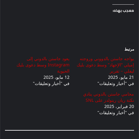
معجب بهذه:
مرتبط
يواجه جاستن بالدووني وزوجته
يعود جاستن بالدوني إلى
إميلي “الإجهاد” وسط دعوى بليك
Instagram وسط دعوى بليك
ليفلي – تقرير
الحيوية
21 مايو، 2025
12 مايو، 2025
في "أخبار وتعليقات"
في "أخبار وتعليقات"
محامي جاستن بالدوني ينادي
نكتة ريان رينولدز على SNL
20 فبراير، 2025
في "أخبار وتعليقات"