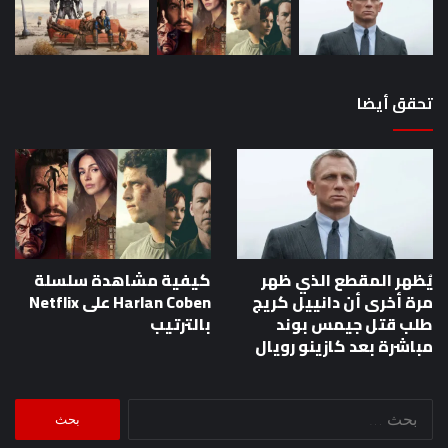
رويال
تحقق أيضا
يُظهر المقطع الذي ظهر
كيفية مشاهدة سلسلة
مرة أخرى أن دانييل كريج
Harlan Coben على Netflix
طلب قتل جيمس بوند
بالترتيب
مباشرة بعد كازينو رويال
البحث
عن: