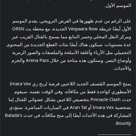
الموسم الأول.
على الرغم من عدم ظهورها في العرض الترويجي، يقدم الموسم
الأول أيضًا خريطة Vespaara Row الجديدة، مع محطة بث ORSN
ومركز النقل المحلي وجسر التتابع مما يسمح بالقتال القريب عبر
عدة مستويات. سيكون هناك أيضًا مئات القطع الجديدة من المحتوى
التجميلي مثل الأزياء وأغلفة الأسلحة والملصقات والصور الرمزية
وأوضاع النصر. وستكون هذه متاحة من خلال Arena Pass والحزم
والأحداث.
يمنح الموسم المُصنف الجديد اللاعبين فرصة لربح زي Imara Vex
الأسطوري كواحدة فقط من مكافآته. وفي الوقت نفسه، سيقوم
حدث Pinnacle Clash بتخصيص اللاعبين بشكل عشوائي للقتال إما
بشخصية Imara Vex أو Aran Tal في المباريات المباشرة. ستؤدي
المشاركة في هذه الأحداث أيضًا إلى منح مكافآت في حدث Balada’s
Bounty.