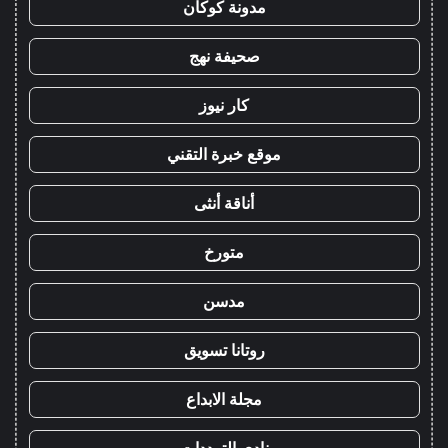
مدونة كوكان
صحيفة نهج
كار نيوز
موقع خبرة التقني
أناقة أنثى
متورخ
مدسن
روتانا تسويق
مجلة الابداع