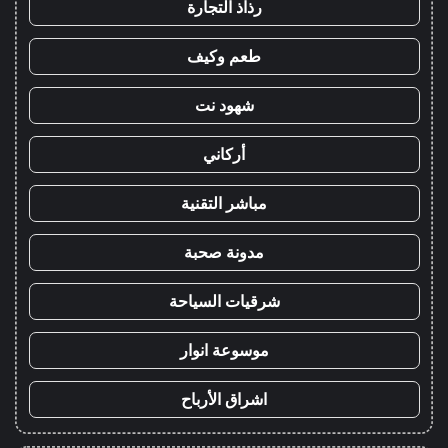
رذاذ التجارة
طعم وكيف
شهود نت
أركاني
مباشر التقنية
مدونة صحبة
شرقيات السياحة
موسوعة انوار
اشراق الأرباح