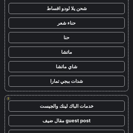
شحن يلا لودو اقساط
حناء شعر
حنا
ماتشا
شاي ماتشا
شدات ببجي تمارا
!
خدمات الباك لينك والجيست
guest post مقال ضيف