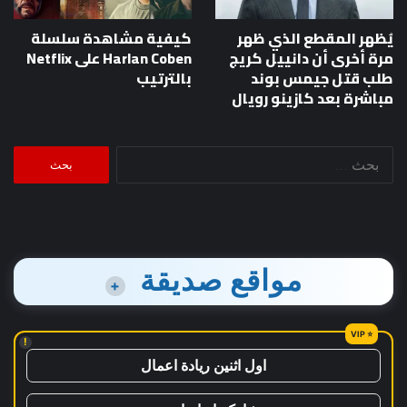
يُظهر المقطع الذي ظهر
كيفية مشاهدة سلسلة
مرة أخرى أن دانييل كريج
Harlan Coben على Netflix
طلب قتل جيمس بوند
بالترتيب
مباشرة بعد كازينو رويال
البحث
عن:
مواقع صديقة
+
!
اول اثنين ريادة اعمال