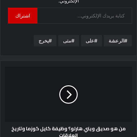
الإلكتروني.
كتابة بريدك الإلكتروني...
اشتراك
الرعشة
على
متى
يخرج
من هو صديق ويني هارلو؟ وظيفة كايل كوزما وتاريخ
العلاقات