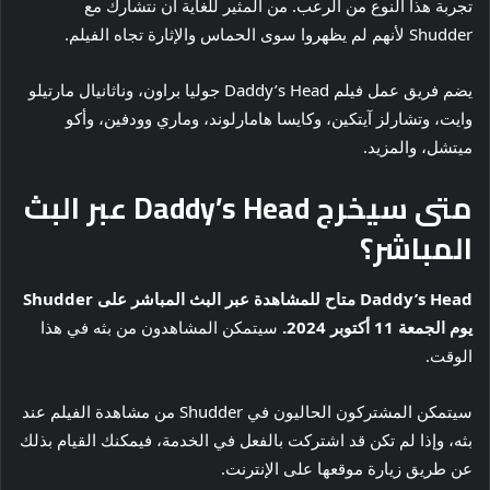
تجربة هذا النوع من الرعب. من المثير للغاية أن نتشارك مع
Shudder لأنهم لم يظهروا سوى الحماس والإثارة تجاه الفيلم.
يضم فريق عمل فيلم Daddy’s Head جوليا براون، وناثانيال مارتيلو
وايت، وتشارلز آيتكين، وكايسا هامارلوند، وماري وودفين، وأكو
ميتشل، والمزيد.
متى سيخرج Daddy’s Head عبر البث
المباشر؟
Daddy’s Head متاح للمشاهدة عبر البث المباشر على Shudder
يوم الجمعة 11 أكتوبر 2024.
سيتمكن المشاهدون من بثه في هذا
الوقت.
سيتمكن المشتركون الحاليون في Shudder من مشاهدة الفيلم عند
بثه، وإذا لم تكن قد اشتركت بالفعل في الخدمة، فيمكنك القيام بذلك
عن طريق زيارة موقعها على الإنترنت.