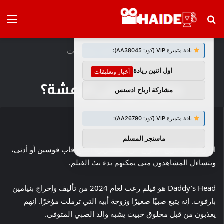
بحث
الق
×
توصيات :
عن
الرئيسية
/
أخبار وتعليقات
باقة متميزة VIP (كود: AA38045):
اول اثنين ريادة اعمال
أخبار وتعليقات
متى يخرج على الرعشة؟
مشاركة ارباح ادسنس
باقة متميزة VIP (كود: AA26790):
ماسنجر المسلم
ال
رأس بابا
تاريخ الافراج عن القشعريرة
أصبح قاب قوسين أو أدنى،
ويتساءل المشاهدون متى يمكنهم بدء بث الفيلم.
Daddy’s Head هو فيلم رعب لعام 2024 من تأليف وإخراج بنيامين
بارفوت. إنه يتبع صبيًا صغيرًا وزوجة أبيه التي ترملت مؤخرًا. إنهم
يعذبون من قبل مخلوق خبيث يشبه والد الصبي المتوفى.