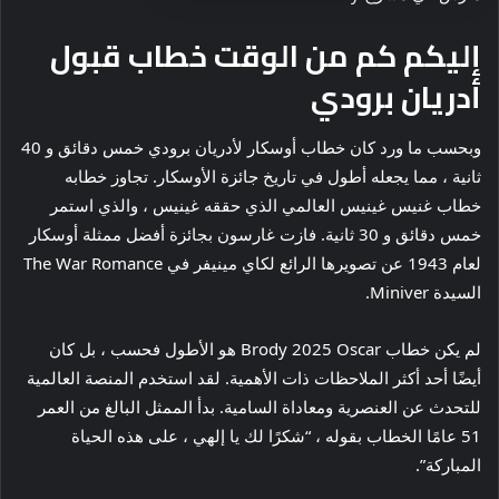
إليكم كم من الوقت خطاب قبول
أدريان برودي
وبحسب ما ورد كان خطاب أوسكار لأدريان برودي خمس دقائق و 40
ثانية ، مما يجعله أطول في تاريخ جائزة الأوسكار. تجاوز خطابه
خطاب غنيس غينيس العالمي الذي حققه غينيس ، والذي استمر
خمس دقائق و 30 ثانية. فازت غارسون بجائزة أفضل ممثلة أوسكار
لعام 1943 عن تصويرها الرائع لكاي مينيفر في The War Romance
السيدة Miniver.
لم يكن خطاب Brody 2025 Oscar هو الأطول فحسب ، بل كان
أيضًا أحد أكثر الملاحظات ذات الأهمية. لقد استخدم المنصة العالمية
للتحدث عن العنصرية ومعاداة السامية. بدأ الممثل البالغ من العمر
51 عامًا الخطاب بقوله ، “شكرًا لك يا إلهي ، على هذه الحياة
المباركة”.