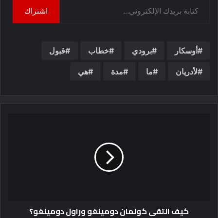
اشتراك
أوسكار
برودي
خطاب
قبول
لأدريان
ما
مدة
هي
كيف التقى كولمان دومينغو وراول دومينغو؟