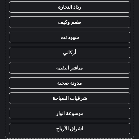
رذاذ التجارة
طعم وكيف
شهود نت
أركاني
مباشر التقنية
مدونة صحبة
شرقيات السياحة
موسوعة انوار
اشراق الأرباح