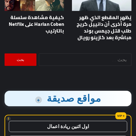
يُظهر المقطع الذي ظهر
كيفية مشاهدة سلسلة
مرة أخرى أن دانييل كريج
Harlan Coben على Netflix
طلب قتل جيمس بوند
بالترتيب
مباشرة بعد كازينو رويال
البحث
عن:
مواقع صديقة
+
!
اول اثنين ريادة اعمال