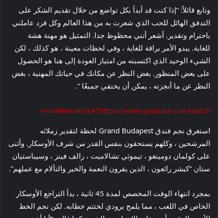
وتابع قائلاً: “إذا كنت قد أبدأ بكل تواضع من خلال تقديم الشكر على
التدفق الهائل للحب الذي شعرت به من هذا العالم وكل فرد عاملني
باحترام وتقدير. أشعر أنني محظوظ جدا. التمثيل هو مهنة هشة
للغاية. يبدو الأمر براقة للغاية ، وفي لحظات معينة ، هو كذلك ، لكن
الشيء الوحيد الذي اكتسبته من امتياز العودة إلى هنا هو الحصول
على بعض المنظور. بغض النظر عن مكانك في حياتك المهنية ، بغض
النظر عن ما أنجزته ، يمكن أن يختفي جميعًا “.
https://www.youtube.com/watch؟v=m9fwno4rsk4
استغرق نجم فندق Grand Budapest لحظة لتقدير زملائه
المرشحين ، وكلهم يستحقون بنفس القدر من شرف الأوسكار. وأثنى
على كولمان دومينغو ، تيموثي تشالاميت ، رالف فينز ، وسيباستيان
ستان “كبشر رائعون ، الذين يفرون النعمة والخير والتألام مع عملهم”.
بمجرد انتهاء الوقت المخصص لمدة 45 ثانية ، بدأ التراجع الأوسكار
الخاص في اللعب ، مما يلمح برودي لختتم خطابه. لكن نجم الخط