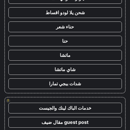
شحن يلا لودو اقساط
حناء شعر
حنا
ماتشا
شاي ماتشا
شدات ببجي تمارا
!
خدمات الباك لينك والجيست
guest post مقال ضيف