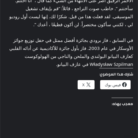
الأحمر الرقيق أصر على الانتهاء من الشيء كما قال ، “أنا أختتم.
سأختتم “. خاطب صوت التراجع ، قائلاً: “قم بإيقاف تشغيل
الموسيقى. لقد فعلت هذا من قبل. شكرًا لك. إنها ليست أول روديو
لي ، لكنني سأكون مختصراً. لن أكون فظيعًا ، أعدك “.
في السابق ، فاز برودي بجائزة أفضل ممثل في حفل توزيع جوائز
الأوسكار في عام 2003. فاز بأول جائزة للأكاديمية عن أدائه القلبي
كعازف البيانو البولندي والملحن والناجي من الهولوكوست
Władysław Szpilman في عازف البيانو.
شارك هذا الموضوع:
فيس بوك
X
معجب بهذه: