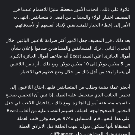
علاوة على ذلك ، اتخذت الأمور منعطفًا مثيرًا للاهتمام عندما قرر
المضيف اختبار الولاء والسندات بين أفضل 6 متسابقين. انتهى به
الأمر إلى إعطاء الخيار للمتسابقين لإنقاذ أنفسهم أو لأصدقائهم.
بعد ذلك ، قرر المضيف جعل الأمور أكثر صرامة للاعبين الباقين. خلال
التحدي الثاني ، ترك المتسابقين والمشاهدين صدموا بإعلان بشأن
أموال الجائزة. أعلن السيد Beast أنه ضاعف أموال الجائزة الكبرى
من 5 ملايين دولار إلى 10 ملايين دولار. ومع ذلك ، أراد من اللاعبين
أن يعملوا بجد من أجل ذلك من خلال وضع حظهم في الاختبار.
أحضر عملة ذهبية وطلب من المتسابقين قلبها. احتاج اللاعبون إلى
تخمين الجانب الذي ستحصل عليه العملة. إذا تبين أن التخمين صحيح
، فسيتم مضاعفة أموال الجائزة. ومع ذلك ، إذا فشل اللاعب في جعل
التخمين الصحيح لوجه العملة ، فسيتم القضاء عليه من ألعاب Beast.
على هذا النحو ، قام المتسابق #974 بفرصه وقرر قلب العملة
المعتقاة بأنها ستكون ذيول. انتهت الحلقة قبل الانزلاق العملة
المعدنية وترك المشاهدين على cliffhanger.