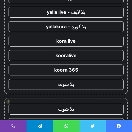
يلا لايف - yalla live
يلا كورة - yallakora
kora live
kooralive
koora 365
يلا شوت
!
يلا شوت
كورة ستار - koora-star
يسبوك
تويتر
واتساب
تيلقرام
ڤايبر