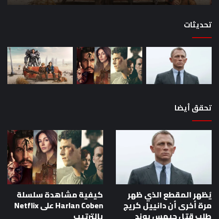
القصص
تحديثات
تحقق أيضا
يُظهر المقطع الذي ظهر
كيفية مشاهدة سلسلة
مرة أخرى أن دانييل كريج
Harlan Coben على Netflix
طلب قتل جيمس بوند
بالترتيب