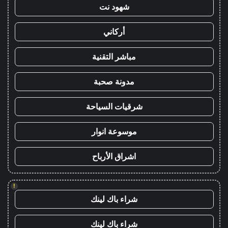
شهود نت
أركاني
مباشر التقنية
مدونة صحبة
شرقيات السياحة
موسوعة انوار
اشراق الأرباح
!
شراء باك لينك
شراء باك لينك