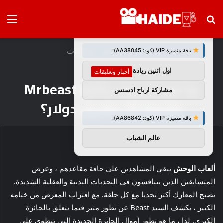
بحث
الق
×
توصيات :
عن
الرئيسية
/
أخبار وتعليقات
باقة متميزة VIP (كود: AA38045):
اول اثنين ريادة اعمال
أخبار وتعليقات
ما هو تحريف جائزة Mrbeast
مشاركة ارباح ادسنس
بقيمة 10 ملايين دولار؟
باقة متميزة VIP (كود: AA86842):
عالم الشباب
ألعاب الوحش
يبقي المشاهدين على حافة مقاعدهم ، وعرض
المتسابقين الذين يتنافسون في التحديات البدنية والعقلية الشديدة.
تصبح المعارك أكثر تحديا مع كل حلقة. مع اقتراب المعرض من ختامه
الكبير ، يكشف السيد Beast عن تطور مثير فيما يتعلق بالجائزة
الكبرى. لذا ، ما هو تطور أموال الجائزة الجديدة التي تنطوي على