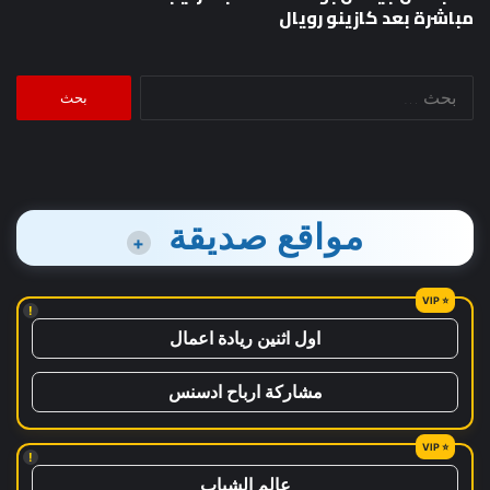
مباشرة بعد كازينو رويال
البحث
عن:
مواقع صديقة
+
!
اول اثنين ريادة اعمال
مشاركة ارباح ادسنس
!
عالم الشباب