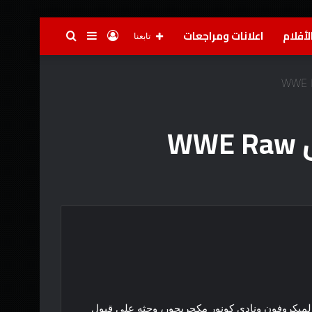
لأفلام
اعلانات ومراجعات
تسجيل
إضافة
بحث
تابعنا
الدخول
عمود
عن
جانبي
W
ار من WWE RAW. في ظهور مفاجئ، أمسك تشاندلر الميكروفون ونادى كونور مكجريجور، وحثه على قبول