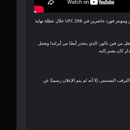
سيكون من المثير للاهتمام معرفة من سيظهر بعد ذلك في المواجهة بين WWE وUFC. علاوة على ذلك، كان نجما WWE بيانكا بيلير ومونتز فورد حاضرين في UFC 298 خلال عطلة نهاية
 إلى رد فعل من فين بالور، الذي ينحدر أيضًا من أيرلندا ويعمل
ى الرغم من الترقب المستمر، إلا أنه لم يتم الإعلان رسميًا عن