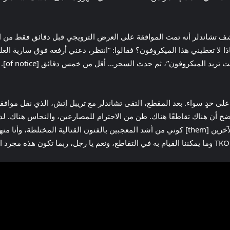
مقابلة مع أرييل حلواني في The MMA Hour، كشف تشاندلر أنه تمت الموافقة على العرض الترويجي قبل
ا لا تعطيني هذا الميكروفون؟ فقالوا: “انتظر، دعني أرفعه فوق سارية العلم 
ستستمر
التواجد هناك ومشاهدة الرياضيين والفنانين والفنانين الآخرين [them] كوني من أشد المعجبين بالفنون 