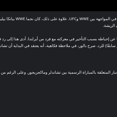
 الريشة.
 UFC مايكل تشاندلر علنًا عن إحباطه بسبب التأخير في معركته مع فرد من أيرلندا. أدى هذا
تظر مشجعو UFC بفارغ الصبر الأخبار المتعلقة بالمباراة الرسمية بين تشاندلر وماكجريجور. وعل