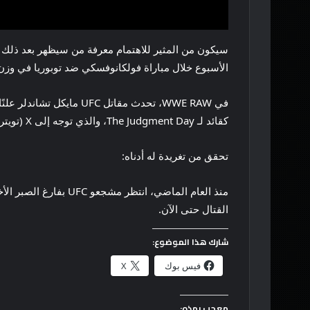
الأسبوع خلال مباراة فولكانوفسكي ضد توبوريا في وزن
في WWE RAW، تحدث مقاتل
كقائد لـ The Judgment Day، والذي توجه إلى X (تويتر سابقًا) للرد. صرح بالور، في ملاحظة فكاهية، أنه يعتقد في البداية أن تشاندلر كان يشير إليه.
تحقق من تغريدة له أدناه:
منذ العام الماضي، ان
القتال حتى الآن.
شارك هذا الموضوع:
فيس بوك
X
معجب بهذه: