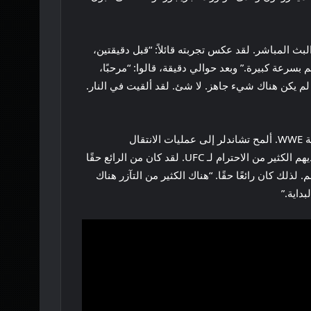
 دقائق فقط من البث المباشر. لقد عكس تجربته قائلاً: “قبل دقيقتين،
بسرعة كبيرة.” وبعد حوالي دقيقة، قالوا: “مرحبًا،
 خلال دقيقة وستحصل على الميكروفون إذا كنت تريد الميكروفون”، ثم حدث السحر… أقل من خمس دقائق [of notice]. لم يكن هناك شيء جاهز. لا شئ. لقد ألقيت في النار.
ومع ذلك، فقد أثار إعجاب مسؤولي WWE والمشجعين على حدٍ سواء. بعد المقطع، التقى تشاندلر مع تريبل إتش، الذي نقل موافقة WWE. ألمح تشاندلر إلى عمليات الانتقال
المستقبلية المحتملة بين UFC و WWE. وقال: “من الواضح أن هناك تقاطعًا هناك. طن من الاحترام للمصارعين، والنحاس هناك. لديهم الكثير من الاحترام لـ UFC. لقد كان من الرائع حقًا
القتالية المختلطة، وأنا منهم. لذلك كان رائعًا حقًا. “هناك الكثير من التآزر هناك