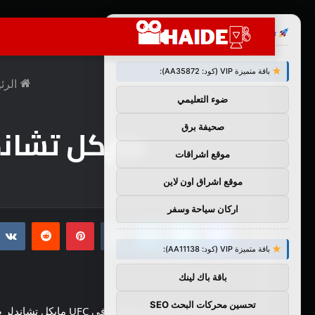
×
توصيات :
باقة متميزة VIP (كود: AA35872):
الرئ
ضوء التعليمي
مايكل تشاندلر
صحيفة برق
موقع اشراقات
موقع اشراق اون لاين
اركان سياحة وسفر
فيسبوك
تويتر
لينكدإن
بينتيريست
باقة متميزة VIP (كود: AA11138):
باقة باك لينك
تحسين محركات البحث SEO