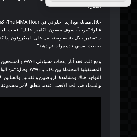
القتال.
خلال 
قالوا: “مرحباً، سوف يضعون الكاميرا عليك”. فقلت: لماذ
صفعت نفسي عدة مرات ثم ذهبنا”.
والسماء هي الحد الأقصى عندما يتعلق الأمر بمجموعة TKO وما يمكننا القيام به في التقاطع، ونعم يا رجل، ربما تكون هذه مجرد البداية.”