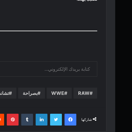
كتابة بريدك الإلكتروني...
RAW
WWE
بصراحة
تشاند
فيسبوك
تويتر
لينكدإن
بينت
شاركها