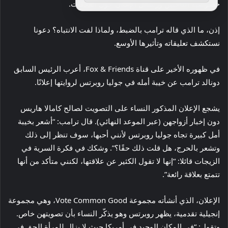
خصوصية الناخبين ورسائل الإعلان حول العلاقات.
إذن، ما الذي قاله ترامب بالضبط، ولماذا لفت الانتباه؟ دعونا
نستكشف تعليقاته وتأثيرها الأوسع.
في ظهوره الأخير على قناة Fox & Friends، أعرب الرئيس السابق
دونالد ترامب عن خيبة أمله في جوليا روبرتس لروايتها إعلانًا.
يشجع الإعلان المذكور النساء على التصويت لصالح كامالا هاريس
دون إخبار أزواجهن (عبر الموعد النهائي). قال ترامب: “أشعر بخيبة
أمل كبيرة تجاه جوليا روبرتس لأنني أحبها، سوف تنظر إلى ذلك
وتشعر بالحرج، هل قلت ذلك حقًا؟”. وشكك في فكرة السرية في
الزيجات قائلا: “إنها لا تقول الكثير عن علاقتها، لكنني متأكد من أنها
تتمتع بعلاقة رائعة”.
الإعلان، الذي أنشأته مجموعة Vote Common Good، وهي مجموعة
إنجيلية تقدمية، يظهر روبرتس وهو يذكّر النساء بأن تصويتهن خاص.
وتقول: “في المكان الوحيد في أمريكا حيث لا يزال للمرأة الحق في