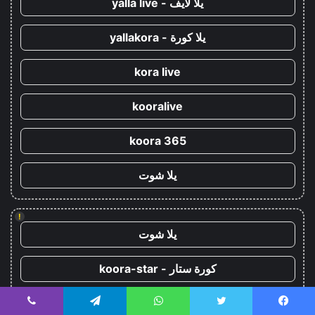
يلا لايف - yalla live
يلا كورة - yallakora
kora live
kooralive
koora 365
يلا شوت
!
يلا شوت
كورة ستار - koora-star
كورة جول - koora-goal
يسبوك
تويتر
واتساب
تيلقرام
ڤايبر