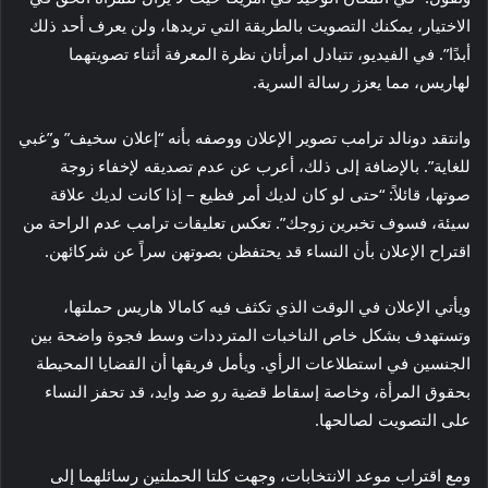
الاختيار، يمكنك التصويت بالطريقة التي تريدها، ولن يعرف أحد ذلك
أبدًا”. في الفيديو، تتبادل امرأتان نظرة المعرفة أثناء تصويتهما
لهاريس، مما يعزز رسالة السرية.
وانتقد دونالد ترامب تصوير الإعلان ووصفه بأنه “إعلان سخيف” و”غبي
للغاية”. بالإضافة إلى ذلك، أعرب عن عدم تصديقه لإخفاء زوجة
صوتها، قائلاً: “حتى لو كان لديك أمر فظيع – إذا كانت لديك علاقة
سيئة، فسوف تخبرين زوجك”. تعكس تعليقات ترامب عدم الراحة من
اقتراح الإعلان بأن النساء قد يحتفظن بصوتهن سراً عن شركائهن.
ويأتي الإعلان في الوقت الذي تكثف فيه كامالا هاريس حملتها،
وتستهدف بشكل خاص الناخبات المترددات وسط فجوة واضحة بين
الجنسين في استطلاعات الرأي. ويأمل فريقها أن القضايا المحيطة
بحقوق المرأة، وخاصة إسقاط قضية رو ضد وايد، قد تحفز النساء
على التصويت لصالحها.
ومع اقتراب موعد الانتخابات، وجهت كلتا الحملتين رسائلهما إلى