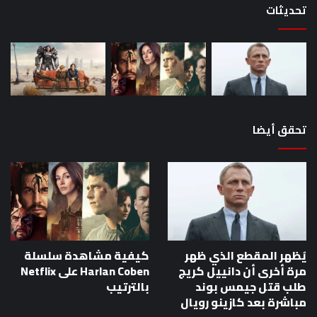
تحديثات
بوند
مباشرة
بعد
كازينو
رويال
تحقق أيضا
يُظهر المقطع الذي ظهر
كيفية مشاهدة سلسلة
مرة أخرى أن دانييل كريج
Harlan Coben على Netflix
طلب قتل جيمس بوند
بالترتيب
مباشرة بعد كازينو رويال