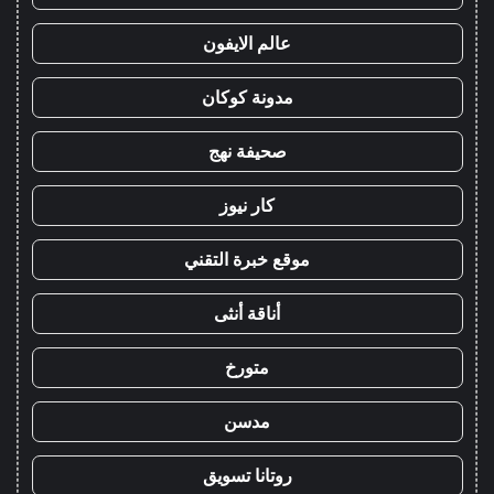
عالم الايفون
مدونة كوكان
صحيفة نهج
كار نيوز
موقع خبرة التقني
أناقة أنثى
متورخ
مدسن
روتانا تسويق