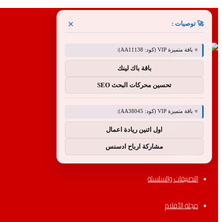
القائمة
×
🚀 توصيات :
⭐ باقة متميزة VIP (كود: AA11138):
باقة باك لينك
تحسين محركات البحث SEO
بحث
⭐ باقة متميزة VIP (كود: AA38045):
عن
الأكثر مشاهدة
اول اثنين ريادة اعمال
مشاركة ارباح ادسنس
الأقسام
التصنيفات والسلسلة
مجلة الأفلام