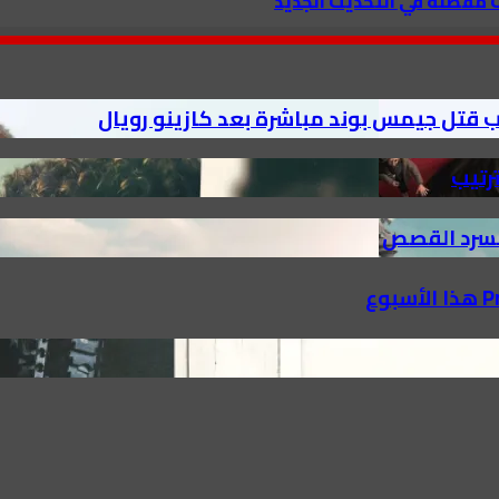
ت مفصلة في التحديث الجديد
ب قتل جيمس بوند مباشرة بعد كازينو رويال