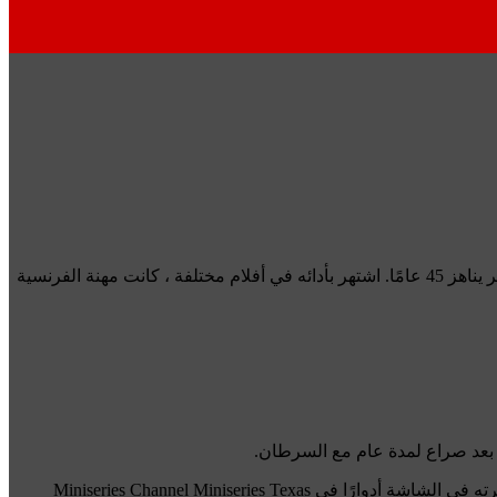
تركت الكثيرين في صناعة السينما حدادا الممثل الراحل. توفي فرنسي ، الذي كان من مواطني تكساس ، عن عمر يناهز 45 عامًا. اشتهر بأدائه في أفلام مختلفة ، كانت مهنة الفرنسية
من مواليد واكو ، أمضى الفرنسيون معظم سنواته الأولى في كليفتون قبل أن يتابع في نهاية المطاف التمثيل في أوستن ودالاس. شملت مسيرته في الشاشة أدوارًا في Miniseries Channel Miniseries Texas