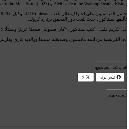
Rising و AMC’s Fear the Walking Dead و Joe Haladin: The Case of the Most Sister (2023). تشمل اعتماداته التمثيلية أيضًا Pegasus: Pony مع جناح مكسور ، وحارس مجاني ، والأيدي المجففة بالدم.
تأليفها سيناكور ، حيث يلعب دور المحقق برنارد كروك.
في تكريم قلبي ، كتب سيناكور ، “كان صموئيل صديقًا عزيزًا وممثلًا لا يصدق. لم يكن Towpath موجودًا بدونه ، والكثافة المذهلة التي جلبها إلى دور rnard Crooke
نجا الفرنسية من ابنته ماديسون وصديقته ميليندا ووالديه غاري ودارلين
شارك هذا الموضوع:
فيس بوك
X
معجب بهذه: