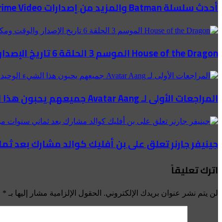
أحدث سلسلة Batman والمزيد من إصدارات Prime Video هذا الأسبوع
House of the Dragon الموسم 3 الحلقة 6 تاريخ الإصدار والوقت ومكان المشاهدة
المراجعات الأولى لـ Avatar Aang جميعهم يحبون هذا الشيء الوحيد حول فيلم Airbender الأخير
جينيفر جارنر تعلق على بن أفليك كوالد مشارك بعد ثم
اترك تعليقاً
لن يتم نشر عنوان بريدك الإلكتروني.
الحقول الإلزامية مشار إليها بـ
*