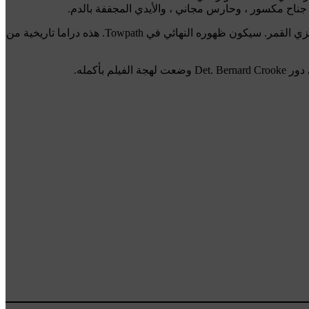
حصل الفرنسيون على اعتراف هائل بلعب CJ Robinson ، وكيل FBI السري. يحقق روبنسون في جرائم قتل أوسيدج في قاتل مارتن سكورسيزي القمر. سيكون ظهوره النهائي في Towpath. هذه دراما تاريخية من