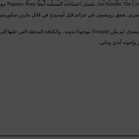
Det. Be وضعت لهجة الفيلم بأكمله.
 وإخوته آندي وداني.