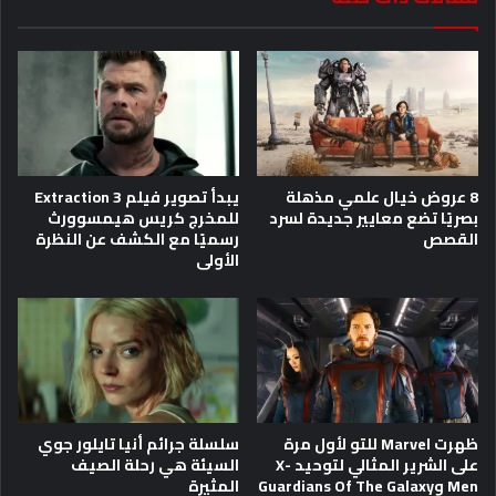
8 عروض خيال علمي مذهلة
يبدأ تصوير فيلم Extraction 3
بصريًا تضع معايير جديدة لسرد
للمخرج كريس هيمسوورث
القصص
رسميًا مع الكشف عن النظرة
الأولى
ظهرت Marvel للتو لأول مرة
سلسلة جرائم أنيا تايلور جوي
على الشرير المثالي لتوحيد X-
السيئة هي رحلة الصيف
Men وGuardians Of The Galaxy
المثيرة