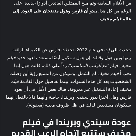
من الأفلام السابقة وتم منح الممثلين العائدين أدوارًا جديدة. على
الرغم من كل هذا،
يبدو أن فارس وهول منفتحان على العودة إلى
عالم
فيلم مخيف
.
يتحدث الى
إت
في عام 2022، تحدثت فارس عن الكيمياء الرائعة
بينها وبين هول وقالت إن هول ستكون أيضًا مستعدة لعهد جديد
فيلم
مخيف
فيلم
“مع الراتب المناسب
“. رداً على ذلك، قالت هول إنها
تحب أ
فيلم مخيف
لم الشمل، وسيكون من الممتع رؤية أين وصلت
الشخصيات بعد كل هذه السنوات. بينما تفاصيل حول القادمة
فيلم
مخيف
إعادة التشغيل غير معروفة، هناك بعض الأمل في أن يعود
فارس وهال أخيرًا بدور سيندي وبريندا، خاصة وأنهما قالا بالفعل إنهما
سيكونان مستعدين لذلك في ظل ظروف معينة (معقولة).
عودة سيندي وبريندا في فيلم
مخيف ستتبع اتجاه الرعب القديم