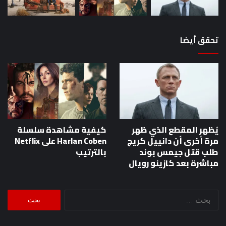
تحقق أيضا
يُظهر المقطع الذي ظهر
كيفية مشاهدة سلسلة
مرة أخرى أن دانييل كريج
Harlan Coben على Netflix
طلب قتل جيمس بوند
بالترتيب
مباشرة بعد كازينو رويال
البحث
عن: