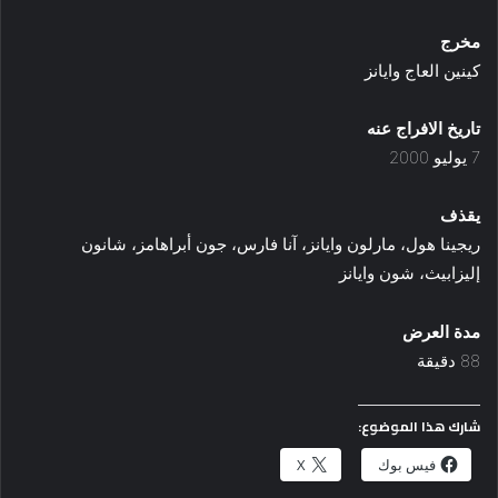
مخرج
كينين العاج وايانز
تاريخ الافراج عنه
7 يوليو 2000
يقذف
ريجينا هول، مارلون وايانز، آنا فارس، جون أبراهامز، شانون
إليزابيث، شون وايانز
مدة العرض
88 دقيقة
شارك هذا الموضوع:
فيس بوك
X