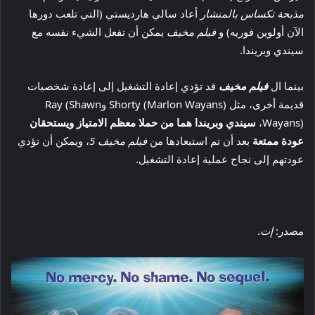
مذبحة تكساس بالمنشار
أعاد سالي هارديستي (التي تلعب دورها
الآن أولوين فوريه) و
فيلم مخيف
يمكن أن تفعل الشيء نفسه مع
سيندي وبريندا.
بينما ال
فيلم مخيف
قد تؤدي إعادة التشغيل إلى إعادة شخصيات
قديمة أخرى، مثل Shorty (Marlon Wayans) وRay (Shawn
Wayans)،
سيندي وبريندا هما من حملا معظم الامتياز ويستحقان
عودة ممتعة
بعد أن تم استبعادها من
فيلم مخيف 5
، ويمكن أن تؤدي
عودتهم إلى نجاح عملية إعادة التشغيل.
مصدر:
إت
.