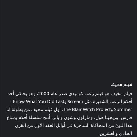
فيلم مخيف
فيلم مخيف هو فيلم رعب كوميدي صدر عام 2000، وهو يحاكي أحد
أفلام الرعب الشهيرة مثل Scream وI Know What You Did Last
Summer وThe Blair Witch Project. أول فيلم مخيف من بطولة آنا
فارس، وريجينا هول، ومارلون وشون وايانز، أنتج سلسلة أفلام وشاع
هذا النوع من المحاكاة الساخرة في أوائل العقد الأول من القرن
الحادي والعشرين.