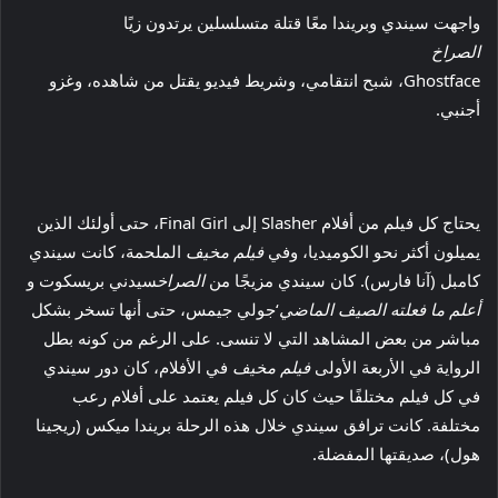
واجهت سيندي وبريندا معًا قتلة متسلسلين يرتدون زيًا
الصراخ
Ghostface، شبح انتقامي، وشريط فيديو يقتل من شاهده، وغزو
أجنبي.
يحتاج كل فيلم من أفلام Slasher إلى Final Girl، حتى أولئك الذين
يميلون أكثر نحو الكوميديا، وفي
فيلم مخيف
الملحمة، كانت سيندي
كامبل (آنا فارس). كان سيندي مزيجًا من
الصراخ
سيدني بريسكوت و
أعلم ما فعلته الصيف الماضي
‘جولي جيمس، حتى أنها تسخر بشكل
مباشر من بعض المشاهد التي لا تنسى. على الرغم من كونه بطل
الرواية في الأربعة الأولى
فيلم مخيف
في الأفلام، كان دور سيندي
في كل فيلم مختلفًا حيث كان كل فيلم يعتمد على أفلام رعب
مختلفة. كانت ترافق سيندي خلال هذه الرحلة بريندا ميكس (ريجينا
هول)، صديقتها المفضلة.