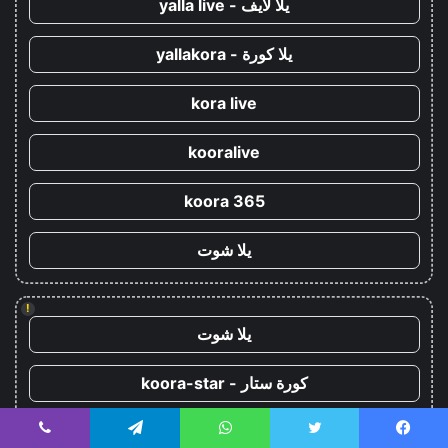
يلا لايف - yalla live
يلا كورة - yallakora
kora live
kooralive
koora 365
يلا شوت
!
يلا شوت
كورة ستار - koora-star
كورة جول - koora-goal
يسبوك
تويتر
واتساب
تيلقرام
ڤايبر