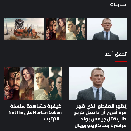
تحديثات
بوند
مباشرة
بعد
كازينو
رويال
تحقق أيضا
يُظهر المقطع الذي ظهر
كيفية مشاهدة سلسلة
مرة أخرى أن دانييل كريج
Harlan Coben على Netflix
طلب قتل جيمس بوند
بالترتيب
مباشرة بعد كازينو رويال