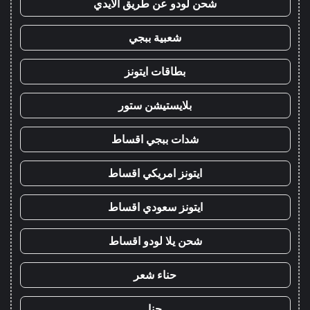
شحن لودو عن طريق الايدي
شعبية ببجي
بطاقات ايتونز
بلايستيشن ستور
شدات ببجي اقساط
ايتونز امريكي اقساط
ايتونز سعودي اقساط
شحن يلا لودو اقساط
حناء شعر
حنا