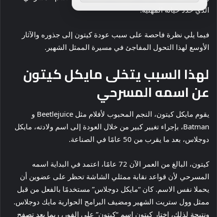
الذي حدد حياته المهنية.
فيما يلي نظرة فاحصة على سبب عودة كيتون إلى جذوره والآثار
الأوسع لهذا التحول المفاجئ في مسيرة الممثل الشهير.
لهذا السبب يتخلى مايكل كيتون
عن اسمه المسرحي
يقوم مايكل كيتون، النجم المحبوب لأفلام مثل Beetlejuice و
Batman، بإجراء تغيير كبير من خلال العودة إلى اسم ولادته، مايكل
دوجلاس، بعد ما يقرب من 50 عامًا في الصناعة.
كيتون، البالغ من العمر الآن 72 عامًا، اعتمد في البداية اسمه
المسرحي لأن قواعد نقابة ممثلي الشاشة تحظر على عضوين أن
يحملا نفس الاسم. كان “مايكل دوجلاس” مستخدمًا بالفعل من قبل
ممثل وول ستريت الشهير ومضيف البرامج الحوارية مايك دوجلاس.
ونتيجة لذلك، اختار كيتون اسم “كيتون” على الفور، ربما بعد تصفح