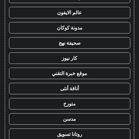
عالم الايفون
مدونة كوكان
صحيفة نهج
كار نيوز
موقع خبرة التقني
أناقة أنثى
متورخ
مدسن
روتانا تسويق