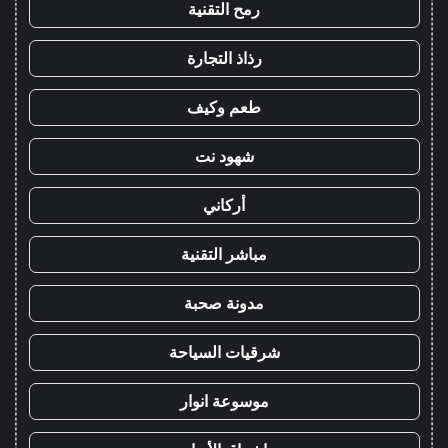
رمح التقنية
رذاذ التجارة
طعم وكيف
شهود نت
أركاني
مباشر التقنية
مدونة صحبة
شرقيات السياحة
موسوعة انوار