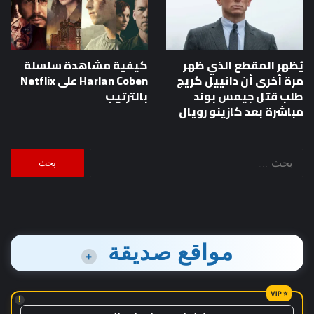
يُظهر المقطع الذي ظهر
كيفية مشاهدة سلسلة
مرة أخرى أن دانييل كريج
Harlan Coben على Netflix
طلب قتل جيمس بوند
بالترتيب
مباشرة بعد كازينو رويال
البحث
عن:
مواقع صديقة
+
!