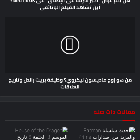
هل يتم عرض "أكبر سرقة على الإطلاق" على Netflix UK؟
أين تشاهد الفيلم الوثائقي
من هو زوج ماديسون ليكروي؟ وظيفة بريت راندل وتاريخ
العلاقات
مقالات ذات صلة