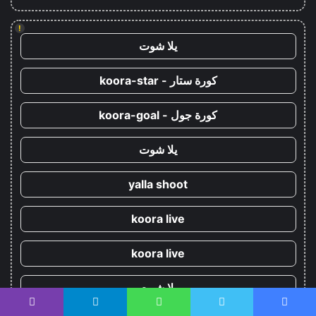
!
يلا شوت
كورة ستار - koora-star
كورة جول - koora-goal
يلا شوت
yalla shoot
koora live
koora live
يلا شوت
يسبوك
تويتر
واتساب
تيلقرام
ڤايبر