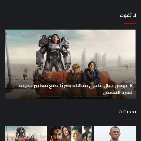
لا تفوت
8
أح
عروض
سل
خيال
an
علمي
وال
مذهلة
من
بصريًا
إص
تضع
me
معايير
eo
8 عروض خيال علمي مذهلة بصريًا تضع معايير جديدة
جديدة
هذا
لسرد القصص
ه
لسرد
الأ
القصص
تحديثات