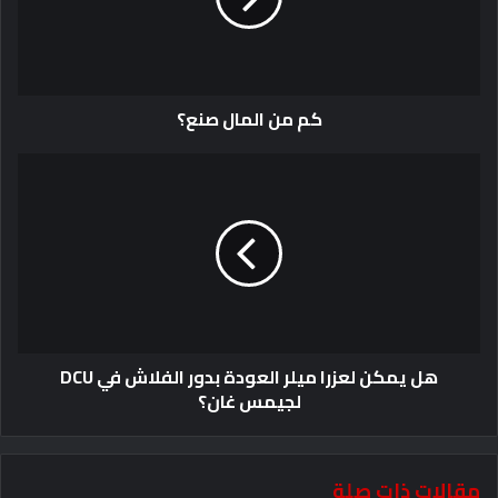
كم من المال صنع؟
هل يمكن لعزرا ميلر العودة بدور الفلاش في DCU
لجيمس غان؟
مقالات ذات صلة