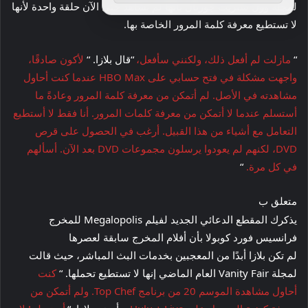
لمجلة وول ستريت جورنال بأنها لم تشاهد حتى الآن حلقة واحدة لأنها
لا تستطيع معرفة كلمة المرور الخاصة بها.
“
مازلت لم أفعل ذلك، ولكنني سأفعل،
“قال بلازا. “
لأكون صادقًا،
واجهت مشكلة في فتح حسابي على HBO Max عندما كنت أحاول
مشاهدته في الأصل. لم أتمكن من معرفة كلمة المرور وعادةً ما
أستسلم عندما لا أتمكن من معرفة كلمات المرور. أنا فقط لا أستطيع
التعامل مع أشياء من هذا القبيل. أرغب في الحصول على قرص
DVD، لكنهم لم يعودوا يرسلون مجموعات DVD بعد الآن. أسألهم
في كل مرة.
“
متعلق ب
يذكرك المقطع الدعائي الجديد لفيلم Megalopolis للمخرج
فرانسيس فورد كوبولا بأن أفلام المخرج سابقة لعصرها
لم تكن بلازا أبدًا من المعجبين بخدمات البث المباشر، حيث قالت
لمجلة Vanity Fair العام الماضي إنها لا تستطيع تحملها. “
كنت
أحاول مشاهدة الموسم 20 من برنامج Top Chef. ولم أتمكن من