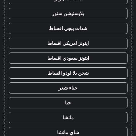
بلايستيشن ستور
شدات ببجي اقساط
ايتونز امريكي اقساط
ايتونز سعودي اقساط
شحن يلا لودو اقساط
حناء شعر
حنا
ماتشا
شاي ماتشا