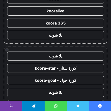
kooralive
koora 365
يلا شوت
!
يلا شوت
كورة ستار - koora-star
كورة جول - koora-goal
يلا شوت
yalla shoot
يسبوك
تويتر
واتساب
تيلقرام
ڤايبر