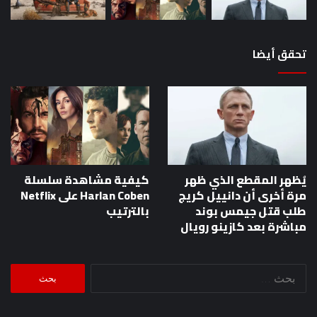
تحقق أيضا
يُظهر المقطع الذي ظهر
كيفية مشاهدة سلسلة
مرة أخرى أن دانييل كريج
Harlan Coben على Netflix
طلب قتل جيمس بوند
بالترتيب
مباشرة بعد كازينو رويال
البحث
عن: