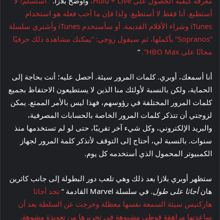
معرفة كيفية الحصول على Hulu + Live،
وأوضح بلازا. “
أستسلم! لا
أستطبع. أنا فقط لا أستطيع. ولذا فإن ما أحب فعله هو استخدام
iTunes وشراء الأفلام القديمة. أو سأستخدم iTunes وأشتري سلسلة
“Sopranos” بأكملها، ثم سيقول زوجي: “يمكنك مشاهدة ذلك حرفيًا
مجانًا على HBO Max”.
“
أنا أسمعك، أوبري. كلمات المرور سيئة. أحصل عليه؛ أنت بحاجة إلى
الحماية، ولكن بالنسبة لأولئك منا الذين لا يستطيعون الاحتفاظ بجميع
كلمات المرور المختلفة في رؤوسهم، فهذا ليس بالأمر الممتع. يمكن
لزوجتي أن تتذكر كلمات المرور الخاصة بالحسابات المصرفية،
والبريد الإلكتروني، وكل شيء آخر تقريبًا، حتى لو لم تستخدمها منذ
سنوات. بالنسبة لي، أحتاج إلى التوقف لأتذكر كلمة المرور لجهاز
الكمبيوتر المحمول الذي أستخدمه كل يوم.
ستظهر أوبري بلازا بعد ذلك وهي تلعب دور البطولة إلى جانب كاثرين
هان
أجاثا على طول
. في سلسلة Marvel القادمة “
تجد أجاثا
هاركنيس سيئة السمعة نفسها معطلة وخرجت عن السلطة بعد أن
ساعدتها مراهقة قوطي مشبوهة في تحريرها من تعويذة مشوهة.