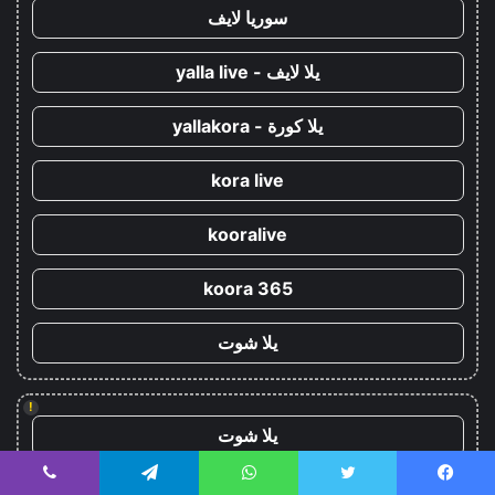
سوريا لايف
يلا لايف - yalla live
يلا كورة - yallakora
kora live
kooralive
koora 365
يلا شوت
!
يلا شوت
كورة ستار - koora-star
يسبوك
تويتر
واتساب
تيلقرام
ڤايبر