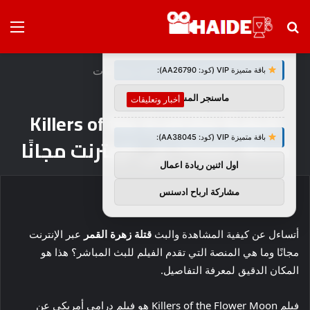
بحث
الق
×
توصيات :
عن
الرئيسية
/
أخبار وتعليقات
باقة متميزة VIP (كود: AA26790):
ماسنجر المسلم
أخبار وتعليقات
كيفية مشاهدة Killers of the
باقة متميزة VIP (كود: AA38045):
Flower Moon على الإنترنت مجانًا
اول اثنين ريادة اعمال
مشاركة ارباح ادسنس
أتساءل عن كيفية المشاهدة والبث
قتلة زهرة القمر
عبر الإنترنت
مجانًا وما هي المنصة التي تقدم الفيلم للبث المباشر؟ هذا هو
المكان الدقيق لمعرفة التفاصيل.
فيلم Killers of the Flower Moon هو فيلم درامي أمريكي عن