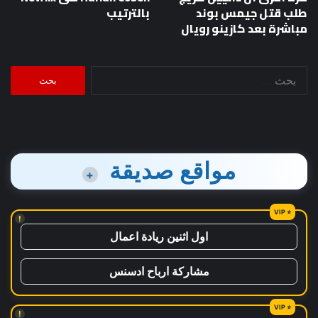
طلب قتل جيمس بوند
بالترتيب
مباشرة بعد كازينو رويال
البحث
عن:
مواقع صديقة
+
!
اول اثنين ريادة اعمال
مشاركة ارباح ادسنس
!