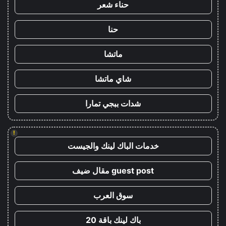
حناء شعر
حنا
ماتشا
شاي ماتشا
شدات ببجي تمارا
!
خدمات الباك لينك والجيست
guest post مقال ضيف
سوق العرب
باك لينك باقة 20