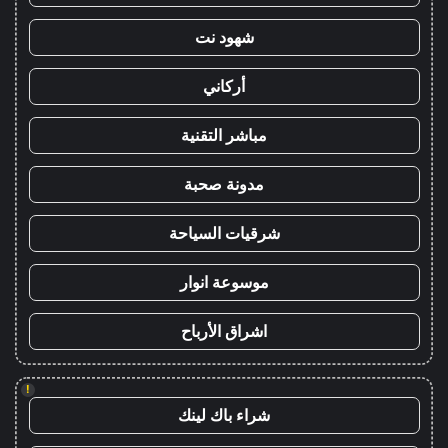
شهود نت
أركاني
مباشر التقنية
مدونة صحبة
شرقيات السياحة
موسوعة انوار
اشراق الأرباح
!
شراء باك لينك