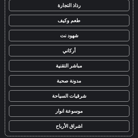
رذاذ التجارة
طعم وكيف
شهود نت
أركاني
مباشر التقنية
مدونة صحبة
شرقيات السياحة
موسوعة انوار
اشراق الأرباح