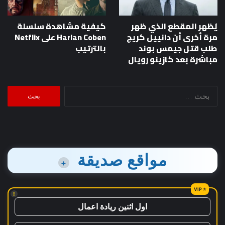
يُظهر المقطع الذي ظهر
كيفية مشاهدة سلسلة
مرة أخرى أن دانييل كريج
Harlan Coben على Netflix
طلب قتل جيمس بوند
بالترتيب
مباشرة بعد كازينو رويال
البحث
عن:
مواقع صديقة
+
!
اول اثنين ريادة اعمال