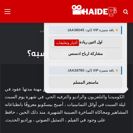
بحث
الق
×
توصيات :
عن
الرئيسية
/
أخبار وتعليقات
باقة متميزة VIP (كود: AA38045):
اول اثنين ريادة اعمال
أخبار وتعليقات
كم من المال يكسبه؟
مشاركة ارباح ادسنس
باقة متميزة VIP (كود: AA26790):
ماسنجر المسلم
قيمة جو بيسكوبو الصافية في عام 2025
يعكس مهنة مدتها عقود في
الكوميديا ​​والتلفزيون والراديو والترفيه الحي. في شهرة يوم السبت
ليلة السبت في أوائل الثمانينيات ، أصبح بيسكوبو معروفًا بانطباعاته
المشاهير ومحاكاة الساخرة الصينية الشهيرة. منذ ذلك الحين ، حافظ
على وجود في الفيلم ، التمثيل الصوتي ، وراديو الحديث.