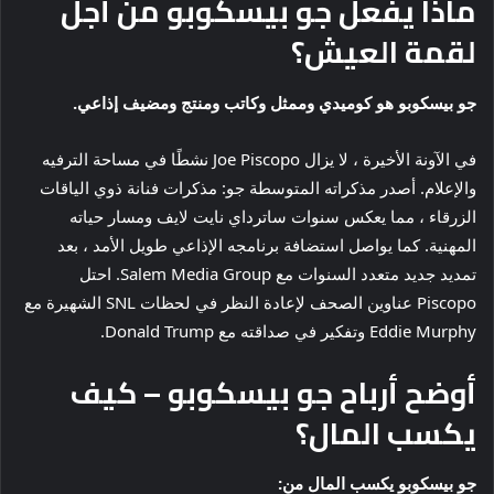
ماذا يفعل جو بيسكوبو من أجل
لقمة العيش؟
جو بيسكوبو هو كوميدي وممثل وكاتب ومنتج ومضيف إذاعي.
في الآونة الأخيرة ، لا يزال Joe Piscopo نشطًا في مساحة الترفيه
والإعلام. أصدر مذكراته المتوسطة جو: مذكرات فنانة ذوي الياقات
الزرقاء ، مما يعكس سنوات ساترداي نايت لايف ومسار حياته
المهنية. كما يواصل استضافة برنامجه الإذاعي طويل الأمد ، بعد
تمديد جديد متعدد السنوات مع Salem Media Group. احتل
Piscopo عناوين الصحف لإعادة النظر في لحظات SNL الشهيرة مع
Eddie Murphy وتفكير في صداقته مع Donald Trump.
أوضح أرباح جو بيسكوبو – كيف
يكسب المال؟
جو بيسكوبو يكسب المال من: