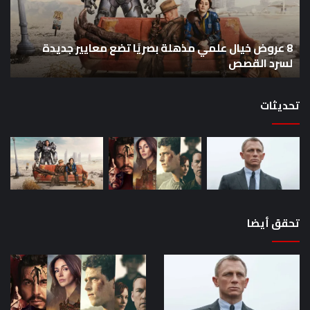
بصريًا
إص
تضع
me
معايير
eo
8 عروض خيال علمي مذهلة بصريًا تضع معايير جديدة
جديدة
هذا
لسرد القصص
ه
لسرد
الأ
القصص
تحديثات
تحقق أيضا