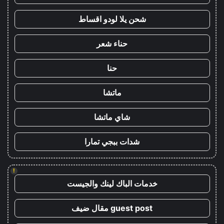
شحن يلا لودو اقساط
حناء شعر
حنا
ماتشا
شاي ماتشا
شدات ببجي تمارا
!
خدمات الباك لينك والجيست
guest post مقال ضيف