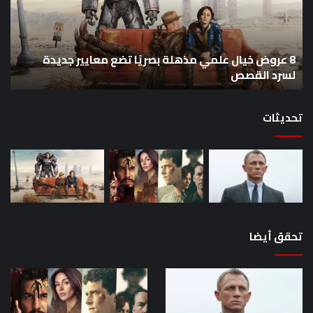
مذهلة
من
بصريًا
إص
تضع
me
معايير
eo
8 عروض خيال علمي مذهلة بصريًا تضع معايير جديدة
جديدة
هذا
لسرد القصص
ه
لسرد
الأ
القصص
تحديثات
تحقق أيضا