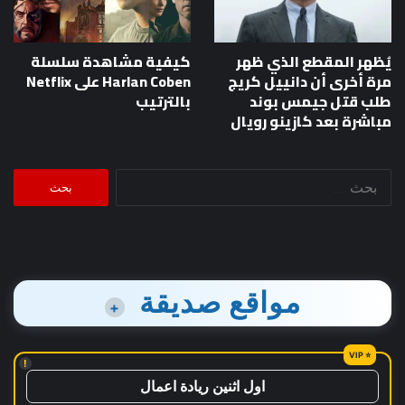
يُظهر المقطع الذي ظهر
كيفية مشاهدة سلسلة
مرة أخرى أن دانييل كريج
Harlan Coben على Netflix
طلب قتل جيمس بوند
بالترتيب
مباشرة بعد كازينو رويال
البحث
عن:
مواقع صديقة
+
!
اول اثنين ريادة اعمال