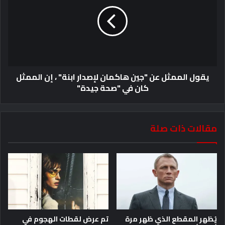
يقول الممثل عن "جين هاكمان لإصدار ابنة" ، إن الممثل
كان في "صحة جيدة"
مقالات ذات صلة
يُظهر المقطع الذي ظهر مرة
تم عرض لقطات الهجوم في