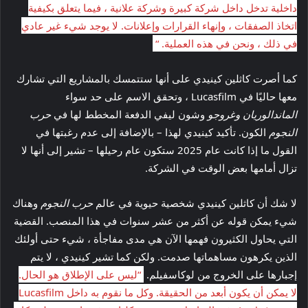
داخلية تدخل داخل شركة كبيرة وشركة علانية ، فيما يتعلق بكيفية
اتخاذ الصفقات ، وإنهاء القرارات وإعلانات. لا يوجد شيء غير عادي
في ذلك ، ونحن في هذه العملية. “
كما أصرت كاثلين كينيدي على أنها ستتمسك بالمشاريع التي تشارك
معها حاليًا في Lucasfilm ، وتحقق الاسم على حد سواء
الماندالوريان وغروجو
وشون ليفي الدفعة المخطط لها في
حرب
النجوم
الكون. تأكيد كينيدي لهذا – بالإضافة إلى عدم رغبتها في
القول ما إذا كانت عام 2025 ستكون عام رحيلها – تشير إلى أنها لا
تزال أمامها بعض الوقت في الشركة.
لا شك أن كاثلين كينيدي شخصية حيوية في عالم
حرب النجوم
وهناك
شيء يمكن قوله عن أكثر من عشر سنوات في هذا المنصب. القضية
التي يحاول الكثيرون فهمها الآن هي مدى مفاجأة ، شيء حتى أولئك
الذين يكرهون مساهماتها صدمت. ولكن كما تشير كينيدي ، لا يتم
إجبارها على الخروج من لوكاسفيلم.
“ليس على الإطلاق هو الحال.
لا يمكن أن يكون أبعد من الحقيقة. وكل ما نقوم به داخل Lucasfilm