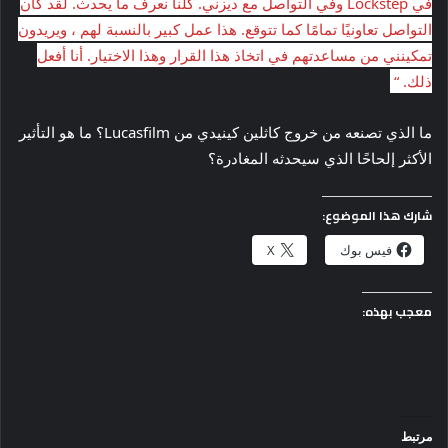
في Lockstep وفي التواصل مع ديزني. كلنا نعرف ما يحدث. لقد كان
التواصل تعاونيًا تمامًا كما تتوقع. هذا عمل كبير بالنسبة لهم ، ويريدون
تمكينني من مساعدتهم في اتخاذ هذا القرار وهذا الاختيار. أنا أفعل
ذلك. “
ما الذي تصنعه من خروج كاثلين كينيدي من Lucasfilm؟ ما هو التأثير
الأكثر إلحاحًا الذي سيحدثه المغادرة؟
شارك هذا الموضوع:
فيس بوك
X
معجب بهذه:
مرتبط