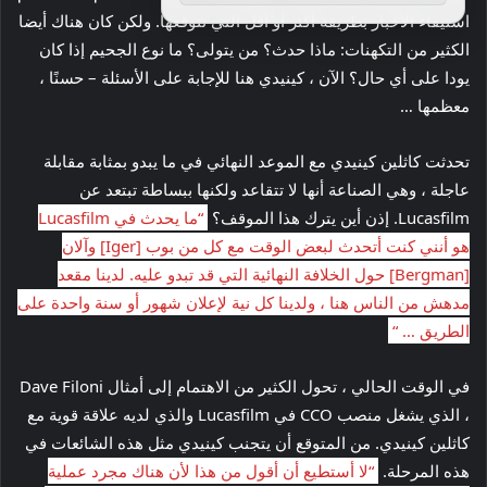
استيفاء الأخبار بطريقة أكثر أو أقل التي تتوقعها. ولكن كان هناك أيضا
الكثير من التكهنات: ماذا حدث؟ من يتولى؟ ما نوع الجحيم إذا كان
يودا على أي حال؟ الآن ، كينيدي هنا للإجابة على الأسئلة – حسنًا ،
معظمها …
تحدثت كاثلين كينيدي مع الموعد النهائي في ما يبدو بمثابة مقابلة
عاجلة ، وهي الصناعة أنها لا تتقاعد ولكنها ببساطة تبتعد عن
Lucasfilm. إذن أين يترك هذا الموقف؟
“ما يحدث في Lucasfilm
هو أنني كنت أتحدث لبعض الوقت مع كل من بوب [Iger] وآلان
[Bergman] حول الخلافة النهائية التي قد تبدو عليه. لدينا مقعد
مدهش من الناس هنا ، ولدينا كل نية لإعلان شهور أو سنة واحدة على
الطريق … “
في الوقت الحالي ، تحول الكثير من الاهتمام إلى أمثال Dave Filoni
، الذي يشغل منصب CCO في Lucasfilm والذي لديه علاقة قوية مع
كاثلين كينيدي. من المتوقع أن يتجنب كينيدي مثل هذه الشائعات في
هذه المرحلة.
“لا أستطيع أن أقول من هذا لأن هناك مجرد عملية