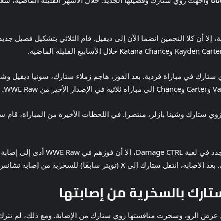
انا
واجهت زوي ستارك وفصيلها الجديد. خلال الأشهر القليلة الماضية، سع
ة، إلا أن كلا النجمين انضما الآن إلى ديفيل. قام الثلاثي بتشكيل فصيل ج
رك في مباراة فردية. بعد الفوز، هاجم زملاء ستارك، سونيا ديفيل وشينا باز
في حين أن مجموعة سونيا ديفيل قد تواج
تارك بالسخرية من إصابتها
في أنفها خلال عرض الرو، وسخرت منافستها زوي ستارك من الإصابة. ومع ذلك، 