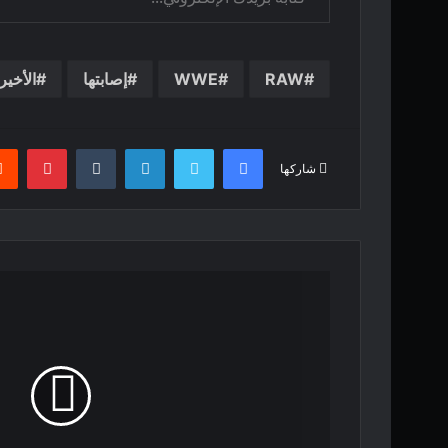
RAW
WWE
إصابتها
الأخير
فيسبوك
تويتر
لينكدإن
بينت
شاركها