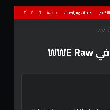
لأفلام
اعلانات ومراجعات
تسجيل
إضافة
بحث
تابعنا
الدخول
عمود
عن
جانبي
WWE 