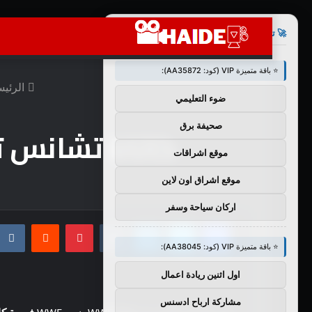
×
🚀 توصيات :
⭐ باقة متميزة VIP (كود: AA35872):
الرئيس
ضوء التعليمي
صحيفة برق
كاتانا تشانس تتح
موقع اشراقات
موقع اشراق اون لاين
اركان سياحة وسفر
فيسبوك
تويتر
لينكدإن
بينتيريست
⭐ باقة متميزة VIP (كود: AA38045):
اول اثنين ريادة اعمال
مشاركة ارباح ادسنس