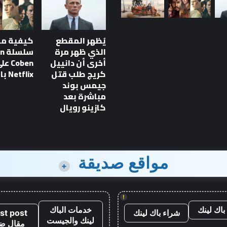
سلسلة
Batman
والمزيد
يُظهر المقطع
كيفية م
من
الذي ظهر مرة
سلس
إصدارات
أخرى أن دانييل
Coben ع
Prime
يال علمي مذهلة
أحدث سلسلة Batman والمزيد
كريج طلب قتل
Netflix بالترتيب
Video
 معايير جديدة لسرد
من إصدارات Prime Video هذا
جيمس بوند
هذا
الأسبوع
مباشرة بعد
الأسبوع
كازينو رويال
مواقع صديقة
+
!
باك لينك
خدمات الباك
شراء باك لينك
st post
لينك والجيست
مقال ض