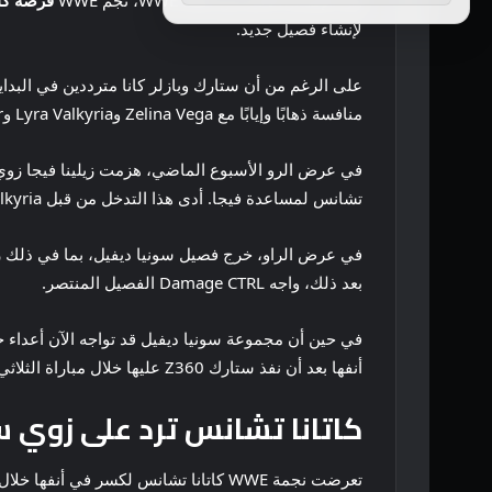
في الإصدار الأخير من WWE Raw، نجم WWE
فرصة كات
لإنشاء فصيل جديد.
على الرغم من أن ستارك وبازلر كانا مترددين في البداي
منافسة ذهابًا وإيابًا مع Zelina Vega وLyra Valkyria وKayden Carter وKatana Chance خلال الأسابيع القليلة الماضية.
في عرض الرو الأسبوع الماضي، هزمت زيلينا فيجا زوي ستا
تشانس لمساعدة فيجا. أدى هذا التدخل من قبل Valkyria وCarter وChance إلى مباراة ثلاثية في الإصدار الأخير من WWE Raw.
بعد ذلك، واجه Damage CTRL الفصيل المنتصر.
أنفها بعد أن نفذ ستارك Z360 عليها خلال مباراة الثلاثي. بعد الإصابة، انتقل ستارك إلى X (تويتر سابقًا) للسخرية من إصابة تشانس.
كاتانا تشانس ترد على زوي س
تعرضت نجمة WWE كاتانا تشانس لكسر 