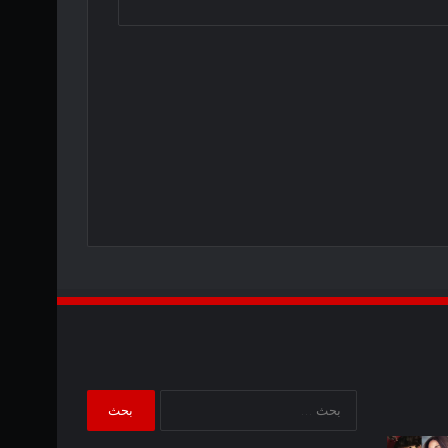
البحث
عن:
تم
يُظهر