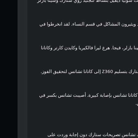
ت سونيا ديفيل بنشاط لتجنيد زوي ستارك وشينا بازلر
ديد ويثيرون المشاكل في قسم النساء. لقد انخرطوا في
لر، فيجا. هرع ليرا فالكيريا وكايدن كارتر وكاتانا
في عرض الراو، خرج فصيل سونيا ديفيل، بما في ذلك زوي ستارك وشينا بازلر، منتصرا. في اللحظات الأخيرة من المباراة، قام ستارك بتسليم Z360 إلى كاتانا تشانس لتحقيق الفوز.
ه الآن أعداء جدد في لعبة Damage CTRL، إلا أن فوزهم في WWE Raw أدى إلى إصابة كاتانا تشانس بإصابة كبيرة. أصيبت تشانس بكسر في
لم تترك تشانس تصريحات ستارك دون إجابة وردت على