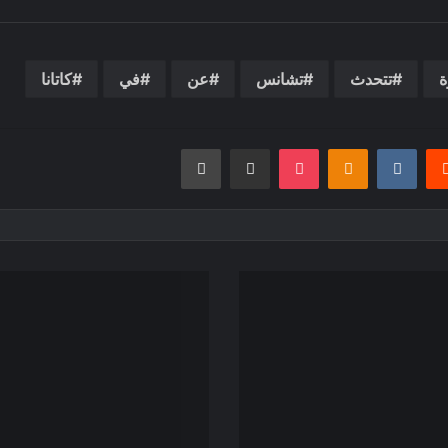
ة
تتحدث
تشانس
عن
في
كاتانا
يريست
بوكيت
Odnoklassniki
مشاركة عبر البريد
طباعة