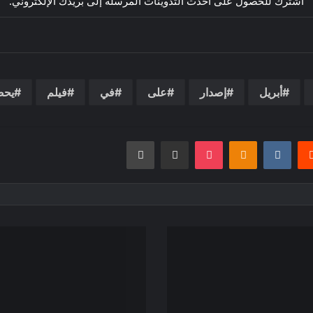
اشترك للحصول على أحدث التدوينات المرسلة إلى بريدك الإلكتروني.
أبريل
إصدار
على
في
فيلم
يح
يريست
بوكيت
Odnoklassniki
مشاركة عبر البريد
طباعة