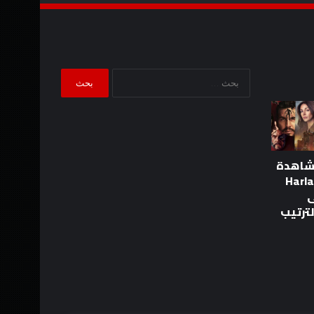
البحث
عن:
شاهدة
لة Harlan
لى