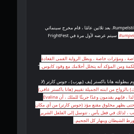
جلب المبدع مارك جونز العالم تجربة مروعة على شخصية الحكاية الخيالية الكلاسيكية Rumpelstiltskin. بعد ثلاثين عامًا ، قام مخرج سينمائي
Rumpels
سيتم عرضه لأول مرة في FrightFest
صة ، ومؤثرات خاصة ، وبطل الرواية الفمى القعادة
لكمة ومن المؤكد أنه يتخلل أحلامك مع وقود كابوس.
“
م ببطولته هانا باكستر إيف (
يهرب
) ، جوس كارتر (
لا
 بالزواج من ابنته الجميلة تقييم (هانا باكستر عافي)
للملك (كولين مالون). لكن الأمور لا تخطط تمامًا عندما يتم الكشف عن أكاذيبه والزوج على وشك أن يتم حبسه في برج إلى الأبد. لذا ، فإنهم يقدمون وعدًا جريئًا للملك ، أن Evalina
 حتى يظهر مخلوق مقنع مؤذ (جوس كارتر) من أي مكان
هب ، لذلك في فعل يأس ، تتوسل إلى الفلفل الشرير
ورط الشيطان وينهار كل الجحيم.