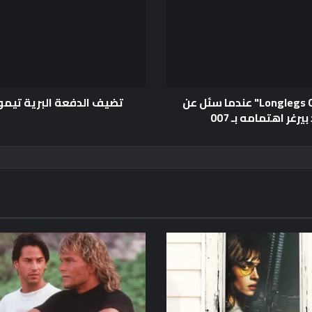
يقول مدير Longlegs Osgood Perkins "F *** Jeff Bezos" عندما سئل عن
تضيف الدفعة البرية تيموث
غر اهتمامه بـ 007