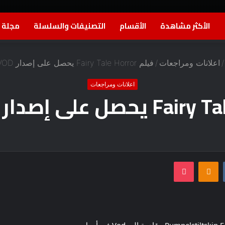
الأكثر مشاهدة
الأقسام
التصنيفات والسلسلة
مجلة ا
/
اعلانات ومراجعات
/
فيلم Fairy Tale Horror يحصل على إصدار VOD في أبريل
اعلانات ومراجعات
بوكيت
Odnoklassniki