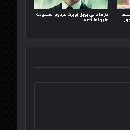
امسة
دراما داني بويل روبرت مردوخ استحوذت
 إلى دور
عليها Netflix