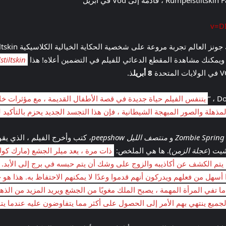
tiltskin
8 أبريل
ذ.
يتنفس الفيلم حياة جديدة في قصة الأطفال القديمة ، مع مؤثرات خا
ذهلة والصور المبهجة الشيطانية ، فإن هذا التجسد الجديد يحزم بالتأكيد 
Zombie Spring
و
منتصف الليل peepshow
، كتب وأخرج الفيلم ، الذي يقو
شيت (
عجلة الزمن
). ها هي الملخص:
ذات مرة ، يعد ميلر الجشع (مارك كوك)
هل من فعلهم ويدركون أنهم قدموا وعدًا لا يمكنهم الاحتفاظ به. هذا هو
 تفي المرأة المهمة ، يصبح الملك مغويًا من الجشع ويريد المزيد من الذ
جميع ينتهي بهم الأمر إلى الحصول على أكثر مما يتفاوضون عليه عندما يت