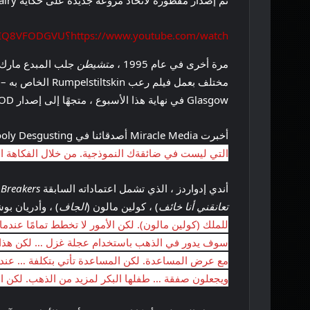
تم إصدار مقطورة لاتخاذ مروعة جديدة على حكاية Rumpelstiltskin Fairy ، قادمة إلى Vod في أبريل
https://www.youtube.com/watch؟v=DIQ8VFODGVU
مرة أخرى في عام 1995 ،
متشيطن
مختلف بعمل فيلم رعب Rumpelstiltskin الخاص به – ويمكنك مشاهدة المقطع الدعائي للفيلم في التضمين أعلاه! هذا
Glasgow في نهاية هذا الأسبوع ، متجهًا إلى إصدار VOD في الولايات المتحدة
أخبرت Miracle Media أصدقائنا في Dooly Desgusting ، “
التي ليست في ضائقةك النموذجية. من خلال الفكاهة الم
أندي إدواردز ، الذي تشمل اعتماداته السابقة
 Breakers
تعانقني أنا خائف
) ، كولين مالون (
الجاف
) ، وأدريان بو
سوف يدور في الذهب باستخدام عجلة غزل … لكن هذا أس
مع عرض المساعدة. لكن المساعدة تأتي بتكلفة … عندما
ويجعلون صفقة … طفلها البكر لمزيد من الذهب. لكن ال