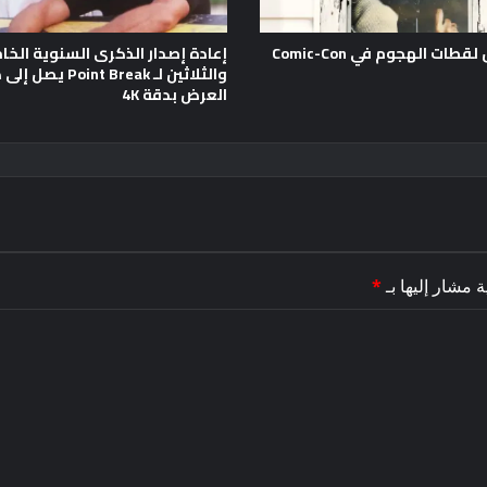
طات الهجوم في Comic-Con
إعادة إصدار الذكرى السنوية الخ
والثلاثين لـ Point Break يصل
العرض بدقة 4K
ة مشار إليها بـ
*