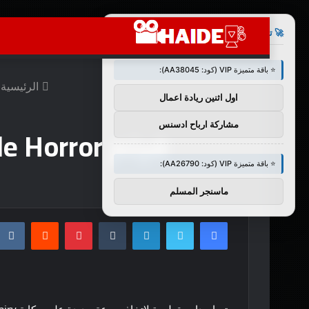
×
🚀 توصيات :
⭐ باقة متميزة VIP (كود: AA38045):
الرئيسية
اول اثنين ريادة اعمال
مشاركة ارباح ادسنس
فيلم Fairy Tale Horror يحصل على إصدار VOD في أبريل
⭐ باقة متميزة VIP (كود: AA26790):
ماسنجر المسلم
فيسبوك
تويتر
لينكدإن
بينتيريست