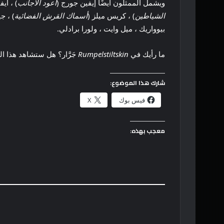
ويشمل الممثلون أيضًا إيفين جورج (
أعود الأجانب
) ، آيف
الشياطين
) ، كريس ميلز (
أسماك القرش الفضائية
) ، ج
بيوواريك ، ميل وايت ، ولورا برادلي.
ما رأيك في
Rumpelstiltskin
جَرَّار؟ هل ستشاهد هذا ال
شارك هذا الموضوع:
فيس بوك
X
معجب بهذه: