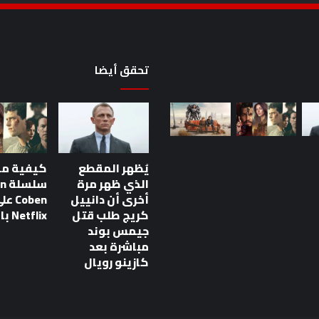
تحقق أيضا
يُظهر المقطع
كيفية م
الذي ظهر مرة
سلس
قطع الذي ظهر مرة
أخرى أن دانييل
Coben ع
نييل كريج طلب قتل
كريج طلب قتل
Netflix بالترتيب
 مباشرة بعد كازينو
جيمس بوند
مباشرة بعد
كازينو رويال