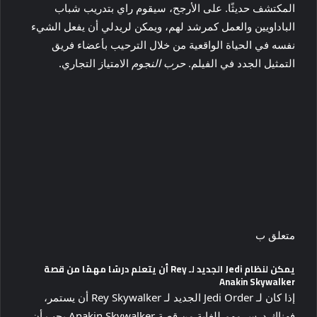
المكتشف حديثًا. على الأرجح، سيقوم راي بتدريب شباب
الباداويين والعمل كمرشد لهم، ويمكن لريدلي أن يفعل الشيء
نفسه في الحياة الواقعية من خلال الترحيب بأعضاء فريق
التمثيل الجدد في الفيلم.
حرب النجوم
الامتياز التجاري.
متعلق ب
يمكن لنظام Jedi الجديد لـ Rey أن يتعلم درسًا مهمًا من قصة
Anakin Skywalker
إذا كان لـ Jedi Order الجديد لـ Rey Skywalker أن يستمر،
فهناك درس مهم للغاية من قصة Anakin Skywalker يجب أن