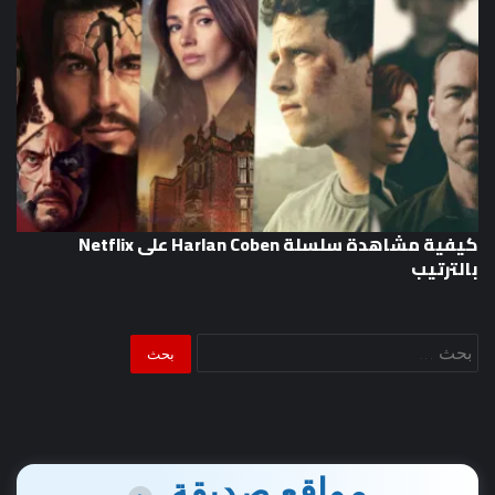
كيفية مشاهدة سلسلة Harlan Coben على Netflix
بالترتيب
البحث
عن:
مواقع صديقة