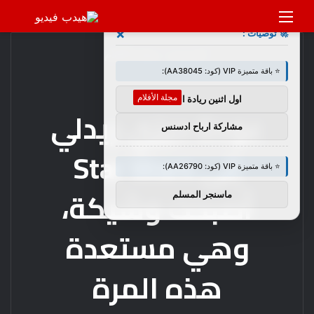
القائمة
بحث
×
🚀 توصيات :
عن
الرئيسية
/
مجلة الأفلام
⭐ باقة متميزة VIP (كود: AA38045):
مجلة الأفلام
اول اثنين ريادة اعمال
عودة ديزي ريدلي
مشاركة ارباح ادسنس
إلى Star Wars
⭐ باقة متميزة VIP (كود: AA26790):
أصبحت وشيكة،
ماسنجر المسلم
وهي مستعدة
هذه المرة