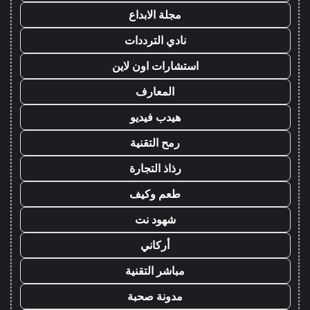
مجلة الابداع
نادي الترددات
استشارات اون لاين
المعارف
هيدب فيديو
رمح التقنية
رذاذ التجارة
طعم وكيف
شهود نت
أركاني
مباشر التقنية
مدونة صحبة