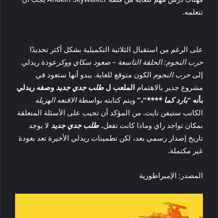
تتعلمه.
على الرغم من استقبال الثلاثية التكميلية بشكل أكثر تحديدًا
حرب النجوم: الحلقة التاسعة – صعود سكاي ووكر
عودة ريدلي
إلى
حرب النجوم
الكون متوقع للغاية. يبدو أنها ستعود في
مشروع جدير بالاهتمام
الملعب ل
طلب جدي جديد
وصفه ريدلي
بأنه “
بارد كما ****
“،”
ويتم كتابته بواسطة
الاقنعه الهزيله
الكاتب ستيفن نايت. من المؤكد أن تجيب على الأسئلة المتعلقة
بمكان تواجد راي وماذا كانت تفعل،
طلب جدي جديد
لا يوجد
تاريخ إصدار رسمي بعد، لكن تطمينات ريدلي الأخيرة تعد بعودة
غير مكتملة.
المصدر: الإمبراطورية