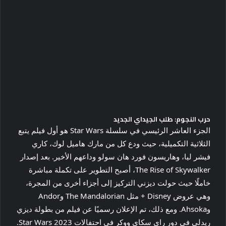
حرب النجوم: طلب الجيداي الجديد
الجزء العاشر الرئيسي في سلسلة Star Wars هو أول فيلم يتبع
الثلاثية التكميلية، حيث ودع كل من مارك هاميل لوك، كاري
فيشر ليا، وهاريسون فورد هان سولو وداعهم الأخير. بعد إصدار
The Rise of Skywalker، أصبح التطوير على تكملة مباشرة
خاملًا حيث حولت ديزني التركيز إلى أجزاء أخرى من المجرة،
وهي عروض Disney + مثل The Mandalorian وAndor
وAhsoka. ومع ذلك، تم الإعلان رسميًا عن فيلم من بطولة ديزي
ريدلي في دور راي سكاي ووكر في احتفالات Star Wars 2023.