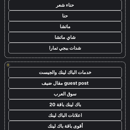
حناء شعر
حنا
ماتشا
شاي ماتشا
شدات ببجي تمارا
!
خدمات الباك لينك والجيست
guest post مقال ضيف
سوق العرب
باك لينك باقة 20
اعلانات الباك لينك
أقوى باقة باك لينك