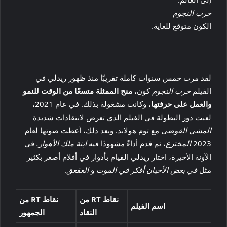
حرب النجوم
الكون متوقع للغاية.
لقد مرت خمس سنوات كاملة تقريبًا منذ ظهور ريدلي في
الفيلم
حرب النجوم
كون،
منح الممثلة متسعًا من الوقت للنمو
والعمل على حرفتها
، وكانت مشغولة بذلك. في عام 2021،
لعبت دور البطولة في الفيلم الذي تعرض لانتقادات شديدة
المشي الفوضى
مع توم هولاند. وبعد ذلك، أعطت صوتها لعام
2023
المخترع
، ثم قدم أداءً مشهودًا فيه
ابنة ملك الأهوار.
في
الآونة الأخيرة، اختار ريدلي القيام بأدوار في أفلام أصغر بكثير
مثل
في بعض الأحيان أفكر في الموت
و
العقعق
.
نقاط RT من
نقاط RT من
اسم الفيلم
النقاد
الجمهور