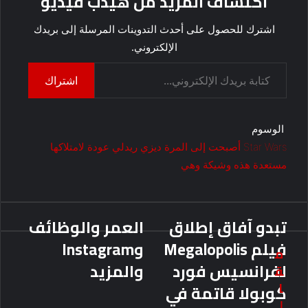
اكتشاف المزيد من هيدب فيديو
اشترك للحصول على أحدث التدوينات المرسلة إلى بريدك
الإلكتروني.
كتابة بريدك الإلكتروني...
اشتراك
الوسوم
Wars
Star
أصبحت
إلى
المرة
ديزي
ريدلي
عودة
لامتلاكها
مستعدة
هذه
وشيكة
وهي
تبدو آفاق إطلاق
العمر والوظائف
فيلم Megalopolis
وInstagram
م
لفرانسيس فورد
والمزيد
ق
ا
كوبولا قاتمة في
ل