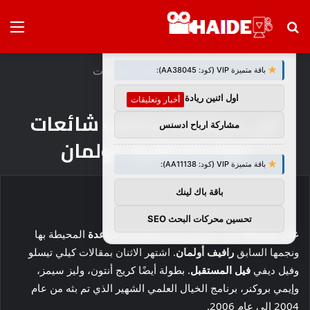
بحث
الق
×
توصيات :
عن
الرئيسية
/
أخبار وتعليقات
باقة متميزة VIP (كود: AA38045):
اول اثنين ريادة اعمال
أخبار وتعليقات
علي ميشالكا يخاطب شائعات
مشاركة ارباح ادسنس
مواعدة رافيف أولمان
باقة متميزة VIP (كود: AA11138):
باقة باك لينك
تحسين محركات البحث SEO
علي ميشالكا
فتحت مؤخرا حول
شائعات المواعدة
المحيطة بها
ونجمها السابق
رافيف أولمان
. اشتهر الاثنان بمقالات كيلي تيسلو
وفيل ديفي
فيل المستقبل
. بطولة أيضًا كريج أنتون، وليز سيمز،
وإيمي بروكنر، برنامج الخيال العلمي الشهير الذي تم بثه من عام
2004 إلى عام 2006.