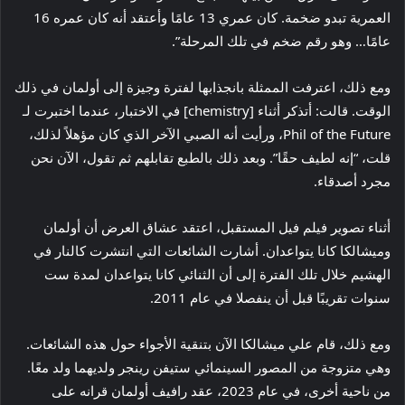
العمرية تبدو ضخمة. كان عمري 13 عامًا وأعتقد أنه كان عمره 16
عامًا… وهو رقم ضخم في تلك المرحلة”.
ومع ذلك، اعترفت الممثلة بانجذابها لفترة وجيزة إلى أولمان في ذلك
الوقت. قالت: أتذكر أثناء [chemistry] في الاختبار، عندما اختبرت لـ
Phil of the Future، ورأيت أنه الصبي الآخر الذي كان مؤهلاً لذلك،
قلت، “إنه لطيف حقًا”. وبعد ذلك بالطبع تقابلهم ثم تقول، الآن نحن
مجرد أصدقاء.
أثناء تصوير فيلم فيل المستقبل، اعتقد عشاق العرض أن أولمان
وميشالكا كانا يتواعدان. أشارت الشائعات التي انتشرت كالنار في
الهشيم خلال تلك الفترة إلى أن الثنائي كانا يتواعدان لمدة ست
سنوات تقريبًا قبل أن ينفصلا في عام 2011.
ومع ذلك، قام علي ميشالكا الآن بتنقية الأجواء حول هذه الشائعات.
وهي متزوجة من المصور السينمائي ستيفن رينجر ولديهما ولد معًا.
من ناحية أخرى، في عام 2023، عقد رافيف أولمان قرانه على