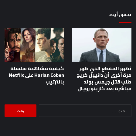
تحقق أيضا
يُظهر المقطع الذي ظهر
كيفية مشاهدة سلسلة
مرة أخرى أن دانييل كريج
Harlan Coben على Netflix
طلب قتل جيمس بوند
بالترتيب
مباشرة بعد كازينو رويال
البحث
عن: