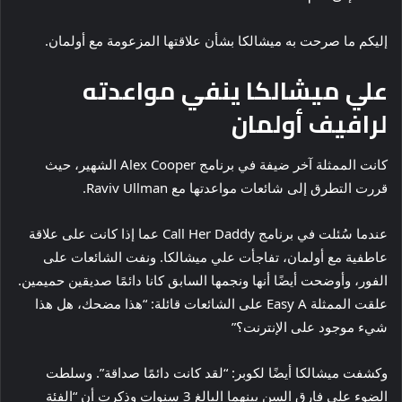
إليكم ما صرحت به ميشالكا بشأن علاقتها المزعومة مع أولمان.
علي ميشالكا ينفي مواعدته
لرافيف أولمان
كانت الممثلة آخر ضيفة في برنامج Alex Cooper الشهير، حيث
قررت التطرق إلى شائعات مواعدتها مع Raviv Ullman.
عندما سُئلت في برنامج Call Her Daddy عما إذا كانت على علاقة
عاطفية مع أولمان، تفاجأت علي ميشالكا. ونفت الشائعات على
الفور، وأوضحت أيضًا أنها ونجمها السابق كانا دائمًا صديقين حميمين.
علقت الممثلة Easy A على الشائعات قائلة: “هذا مضحك، هل هذا
شيء موجود على الإنترنت؟”
وكشفت ميشالكا أيضًا لكوبر: “لقد كانت دائمًا صداقة”. وسلطت
الضوء على فارق السن بينهما البالغ 3 سنوات وذكرت أن “الفئة