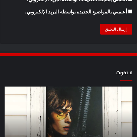
أعلمني بالمواضيع الجديدة بواسطة البريد الإلكتروني.
لا تفوت
يُظهر
كيف
المقطع
مش
الذي
سل
ظهر
lan
مرة
en
أخرى
عل
أن
lix
دانييل
بال