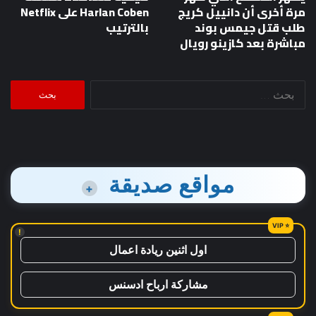
مرة أخرى أن دانييل كريج
Harlan Coben على Netflix
طلب قتل جيمس بوند
بالترتيب
مباشرة بعد كازينو رويال
البحث
عن:
مواقع صديقة
+
!
اول اثنين ريادة اعمال
مشاركة ارباح ادسنس