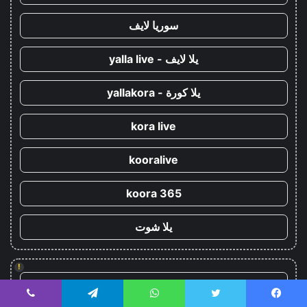
سوريا لايف
يلا لايف - yalla live
يلا كورة - yallakora
kora live
kooralive
koora 365
يلا شوت
!
يلا شوت
يسبوك
تويتر
واتساب
تيلقرام
ڤايبر