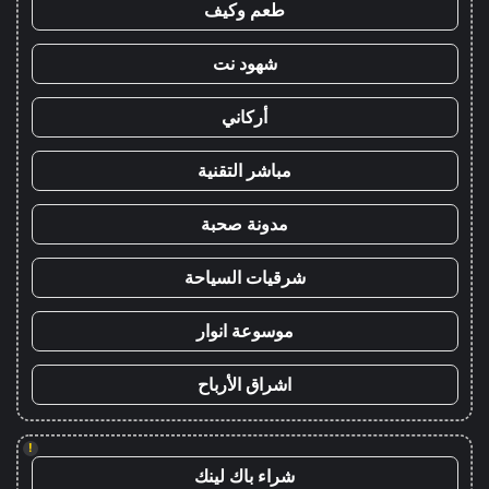
طعم وكيف
شهود نت
أركاني
مباشر التقنية
مدونة صحبة
شرقيات السياحة
موسوعة انوار
اشراق الأرباح
!
شراء باك لينك