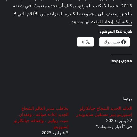
2015. عندما لا يكتب للموقع، يمكنك أن تجده منغمسًا في شغفه
بالخبز ويضيف إلى مجموعته الكبيرة المتزايدة من الأفلام التي لا
يمكنه أبدًا إيجاد الوقت لها يشاهد.
شارك هذا الموضوع:
فيس بوك
X
معجب بهذه:
مرتبط
العالم الجديد الشجاع جيانكارلو
يخاطب مدير العالم الشجاع
إسبوزيتو يثير مستقبل سايدويندر
الجديد إعادة صياغة ، وفقدان
22 يناير، 2025
سيث رولينز ، وإضافة جيانكارلو
في "أخبار وتعليقات"
إسبوزيتو
5 فبراير، 2025