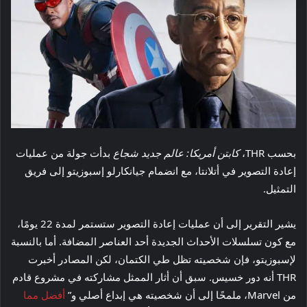
بحسب THR،
كابتن أمريكا: عالم جديد شجاع
بدأت جولة من عمليات
إعادة التصوير في أتلانتا، مع انضمام جيانكارلو إسبوزيتو إلى فريق
التمثيل.
يشير التقرير إلى أن عمليات إعادة التصوير ستستمر لمدة 22 يومًا،
مع كون تسلسلات الأحداث الجديدة أحد العناصر المضافة. أما بالنسبة
لإسبوزيتو، فإن شخصيته تظل طي الكتمان، لكن المصادر أخبرت
THR أنه دور خسيس. سبق أن أثار الممثل مشاركته في مشروع قادم
من Marvel، ملمحًا إلى أن شخصيته هي إبداع أصلي و”
أفضل مما