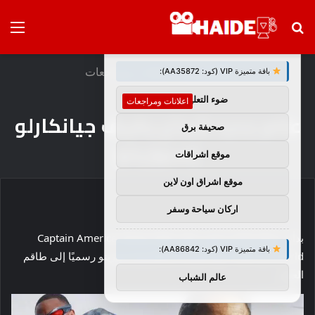
بحث
الق
×
توصيات :
عن
الرئيسية
/
اعلانات ومراجعات
باقة متميزة VIP (كود: AA35872):
ضوء التعليمي
اعلانات ومراجعات
عالم جديد شجاع يضيف جيانكارلو
صحيفة برق
إسبوزيتو
موقع اشراقات
موقع اشراق اون لاين
اركان سياحة وسفر
بدأت عملية إعادة تصوير فيلم Captain America: Brave New
باقة متميزة VIP (كود: AA86842):
World في أتلانتا، مع انضمام جيانكارلو إسبوزيتو رسميًا إلى طاقم
العمل.
عالم الشباب