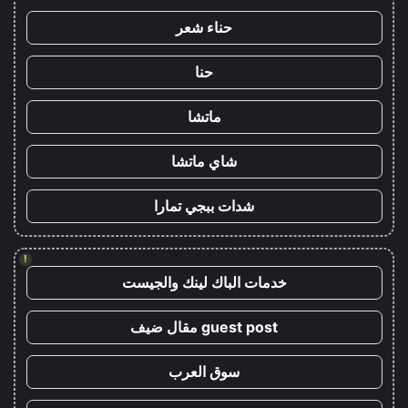
حناء شعر
حنا
ماتشا
شاي ماتشا
شدات ببجي تمارا
!
خدمات الباك لينك والجيست
guest post مقال ضيف
سوق العرب