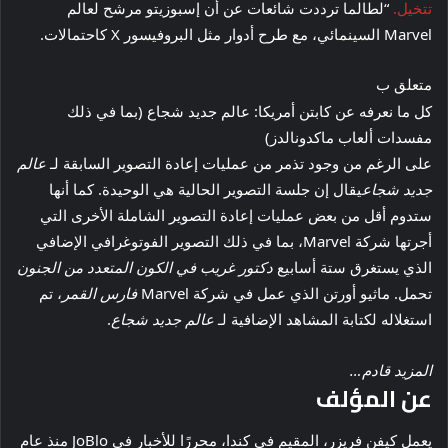
تتخيل.
“لطالما ترددت شائعات عن أن إسبوزيتو مرشح لعالم
Marvel السينمائي، مع طرح أدوار مثل البروفيسور X كاحتمالات.
متعلق ب
كل ما نعرفه عن كابتن أمريكا: عالم جديد شجاع (بما في ذلك
مفسدات ألعاب ماكدونالدز)
على الرغم من وجود تذمر من عمليات إعادة التصوير السابقة لـ
عالم
جديد شجاع
يقال إن جلسة التصوير الحالية هي الوحيدة. كما أنها
ستدوم أقل من بعض عمليات إعادة التصوير الشاملة الأخرى التي
أجرتها شركة Marvel، بما في ذلك التصوير الفوتوغرافي الإضافي
الذي يستغرق ستة أسابيع
دكتور غريب في الكون المتعدد من الجنون
تحمل. ماثيو أورتن الذي عمل في شركة Marvel
فارس القمر
، تم
استغلاله لكتابة المشاهد الإضافية لـ
عالم جديد شجاع
.
المزيد قادم…
عن المؤلف
يعمل كيفن فريزر، المقيم في كندا، محررًا للأخبار في JoBlo منذ عام