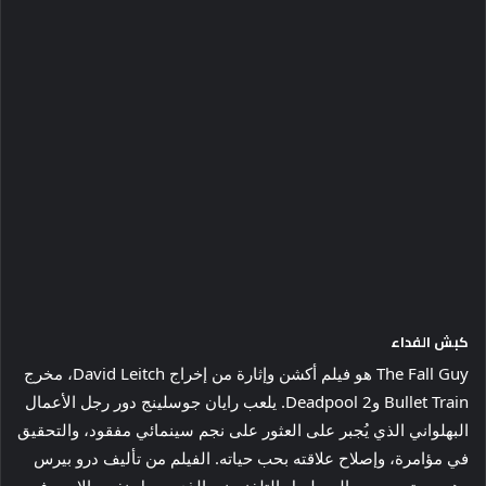
كبش الفداء
The Fall Guy هو فيلم أكشن وإثارة من إخراج David Leitch، مخرج
Bullet Train وDeadpool 2. يلعب رايان جوسلينج دور رجل الأعمال
البهلواني الذي يُجبر على العثور على نجم سينمائي مفقود، والتحقيق
في مؤامرة، وإصلاح علاقته بحب حياته. الفيلم من تأليف درو بيرس
وهو مستوحى من المسلسل التلفزيوني الذي يحمل نفس الاسم في