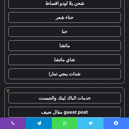
شحن يلا لودو اقساط
حناء شعر
حنا
ماتشا
شاي ماتشا
شدات ببجي تمارا
!
خدمات الباك لينك والجيست
guest post مقال ضيف
سوق العرب
يسبوك
تويتر
واتساب
تيلقرام
ڤايبر