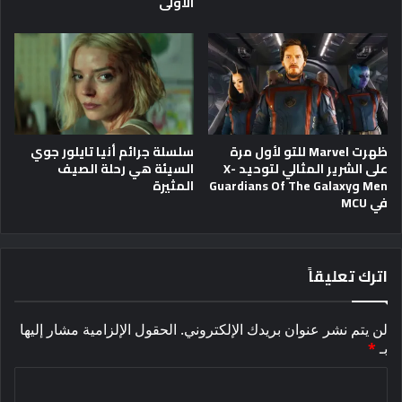
الأولى
ظهرت Marvel للتو لأول مرة
سلسلة جرائم أنيا تايلور جوي
على الشرير المثالي لتوحيد X-
السيئة هي رحلة الصيف
Men وGuardians Of The Galaxy
المثيرة
في MCU
اترك تعليقاً
لن يتم نشر عنوان بريدك الإلكتروني.
الحقول الإلزامية مشار إليها
بـ
*
ا