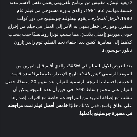
2
ديفيد ليتش، مقتبس من برنامج تلفزيوني يحمل نفس الاسم مدته
خمسة مواسم عام 1981، والذي بدوره مستوحى من فيلم عام
1980.
الرجل المجازف
. يقوم ببطولته جوسلينج في دور كولت
سيفرز، وهو رجل خطر ينتهي به الأمر إلى العمل في فيلم من إخراج
جودي مورينو (إميلي بلانت)، مما يسبب توترًا رومانسيًا حيث ينجذب
كلاهما إلى مغامرة أكشن بعد اختفاء نجم الفيلم. توم رايدر (آرون
تايلور جونسون).
بعد العرض الأول للفيلم في SXSW، والذي أقيم قبل شهرين من
الموعد الرسمي
كبش الفداء
تاريخ الإصدار،
طماطم فاسدة
قامت
الخدمة باحتساب النتيجة الرسمية للفيلم. بعد تقييم 20 منتقدًا، حصل
الفيلم على مجموع نقاط 90%. في حين أن هذه النتيجة يمكن أن
تتقلب مع إضافة المزيد من المراجعات، خاصة مع اقتراب إصدارها
على نطاق واسع، فهي كذلك حاليًا
خامس أفضل فيلم تمت مراجعته
في مسيرة جوسلينج بأكملها
.