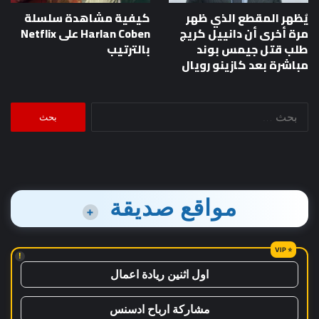
يُظهر المقطع الذي ظهر
كيفية مشاهدة سلسلة
مرة أخرى أن دانييل كريج
Harlan Coben على Netflix
طلب قتل جيمس بوند
بالترتيب
مباشرة بعد كازينو رويال
البحث
عن:
مواقع صديقة
+
!
اول اثنين ريادة اعمال
مشاركة ارباح ادسنس