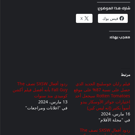
شارك هذا الموضوع:
فيس بوك
X
معجب بهذه:
مرتبط
فيلم رايان جوسلينج الجديد الذي
ردود أفعال SXSW تصف The
حصل على نسبة 87% على موقع
Fall Guy بأنه أفضل فيلم أكشن
Rotten Tomatoes سيجعل أحد
كوميدي منذ سنوات
اختيارات جوائز الأوسكار يبدو
13 مارس، 2024
أسوأ بكثير (إنه ليس كين)
في "اعلانات ومراجعات"
16 مارس، 2024
في "مجلة الأفلام"
ردود أفعال SXSW تصف The