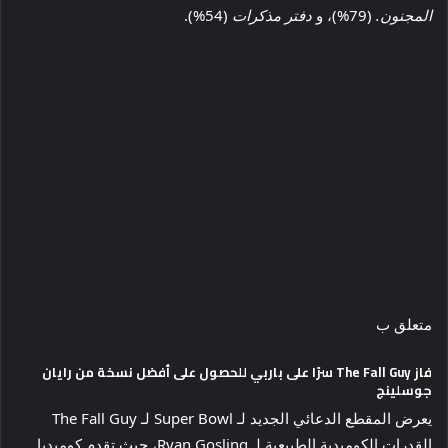
المجنون.
(79%)، و
دفتر مذكرات
(54%).
متعلق ب
فاز The Fall Guy سرًا على باربي للحصول على أفضل نسخة من رايان
جوسلينج
يعرض المقطع الدعائي الجديد لـ Super Bowl لـ The Fall Guy
القدرات الكوميدية الطبيعية لـ Ryan Gosling، حيث تقدم كوميديا ​​