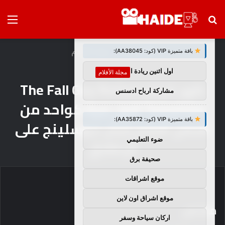
بحث
الق
×
توصيات :
عن
الرئيسية
/
مجلة الأفلام
باقة متميزة VIP (كود: AA38045):
اول اثنين ريادة اعمال
مجلة الأفلام
ظهر فيلم The Fall Guy Rotten
مشاركة ارباح ادسنس
Tomatoes لأول مرة كواحد من
باقة متميزة VIP (كود: AA35872):
أفضل أفلام رايان جوسلينج على
ضوء التعليمي
الإطلاق
صحيفة برق
موقع اشراقات
موقع اشراق اون لاين
ملخص
اركان سياحة وسفر