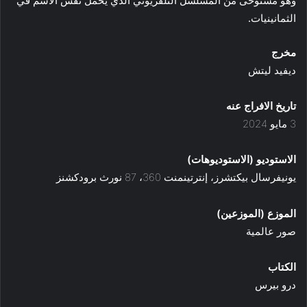
الثمانينيات.
مخرج
ديفيد ليتش
تاريخ الافراج عنه
3 مايو 2024
الاستوديو (الاستوديوهات)
يونيفرسال بيكتشرز، إنترتينمنت 360، 87 نورث برودكشنز
الموزع (الموزعين)
صور عالمية
الكتاب
درو بيرس