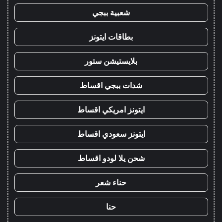
شعبية ببجي
بطاقات ايتونز
بلايستيشن ستور
شدات ببجي اقساط
ايتونز امريكي اقساط
ايتونز سعودي اقساط
شحن يلا لودو اقساط
حناء شعر
حنا