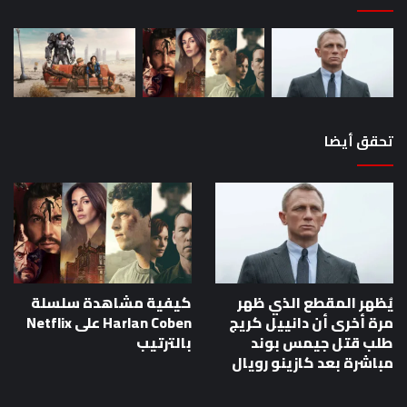
مباشرة
بعد
كازينو
رويال
تحقق أيضا
يُظهر المقطع الذي ظهر
كيفية مشاهدة سلسلة
مرة أخرى أن دانييل كريج
Harlan Coben على Netflix
طلب قتل جيمس بوند
بالترتيب
مباشرة بعد كازينو رويال