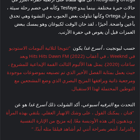
حالات حيرة مختلفة. بينما يبدو Tesfaye وكأنه في خضم رحلة سيئة ،
يبدو أن Ortega وكأنها تناولت بعض الحبوب من النشوة وهي تحدق
بأعين واضحة. أخيرًا ، لقد حان الوقت لكيوغان وهو يمسك ببعض
الغمزات قبل أن يغوص في حفرة الأرنب.
حسب ليونجيت ،
أسرع غدا
يكون
“تتويجا لثلاثية ألبومات الاستوديو
في Weeknd ، في أعقاب Hits Hits Dawn FM (2022) وبعد
ساعات (2020). يمثل هذا الألبوم الثالث القمة الإبداعية للمشروع ،
حيث يعمل بمثابة الفصل الأخير الذي تم تصنيعه بموضوعات موجودة
ومرجعية ذاتية ويرافقها المزيج البصري الذي وضع المشجعين مع
التوطين المحتملة لهذا الاستقبال.
التحدث مع
الترفيه أسبوعي
، أكد الشولت ذلك
أسرع غدا
هو عن
“فنان ، يمكنك القول ، على وشك الانهيار العقلي
.
يلتقي بهذه المرأة
، ويذهبون إلى هذه الأوديسة معًا. إنه مزيج من الإثارة النفسية
والدراما. أشعر بصراحة أنني لم أشاهد فيلمًا مثله أبدًا. “