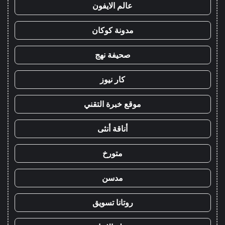
عالم الايفون
مدونة كوكان
صحيفة نهج
كار نيوز
موقع خبرة التقني
أناقة أنثى
متورخ
مدسن
روتانا تسويق