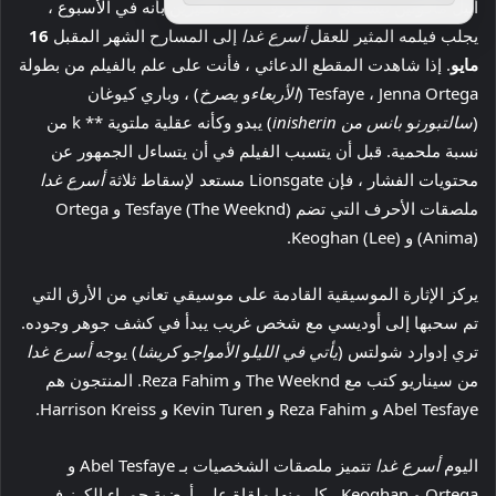
أبيل ماكونين تيسفاي ، المعروف لدى الكثيرين بأنه في الأسبوع ،
يجلب فيلمه المثير للعقل
أسرع غدا
إلى المسارح الشهر المقبل
16
مايو
. إذا شاهدت المقطع الدعائي ، فأنت على علم بالفيلم من بطولة
Tesfaye ، Jenna Ortega (
الأربعاء
و
يصرخ
) ، وباري كيوغان
(
سالتبورن
و
بانس من inisherin
) يبدو وكأنه عقلية ملتوية ** k من
نسبة ملحمية. قبل أن يتسبب الفيلم في أن يتساءل الجمهور عن
محتويات الفشار ، فإن Lionsgate مستعد لإسقاط ثلاثة
أسرع غدا
ملصقات الأحرف التي تضم Tesfaye (The Weeknd) و Ortega
(Anima) و Keoghan (Lee).
يركز الإثارة الموسيقية القادمة على موسيقي تعاني من الأرق التي
تم سحبها إلى أوديسي مع شخص غريب يبدأ في كشف جوهر وجوده.
تري إدوارد شولتس (
يأتي في الليل
و
الأمواج
و
كريشا
) يوجه
أسرع غدا
من سيناريو كتب مع The Weeknd و Reza Fahim. المنتجون هم
Abel Tesfaye و Reza Fahim و Kevin Turen و Harrison Kreiss.
اليوم
أسرع غدا
تتميز ملصقات الشخصيات بـ Abel Tesfaye و
Ortega و Keoghan ، كل منها ملقاة على أرضية حمراء الكرز في