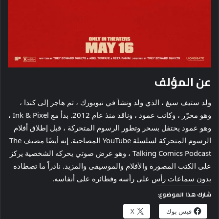
عن المؤلف
ولد ستيف سيغ ، الذي ولد ونشأ في نيويورك ، ثم هاجر إلى كندا ،
وهو محرّر ، وكاتب عمود ، وناقد منذ عام 2012. بدأ مع Ink & Pixel ،
وهو عمود يحتفل بسحر وتطور الرسوم المتحركة ، قبل إطلاق أفلام
الرسوم المتحركة لسلسلة YouTube المصاحبة. إنه أيضًا مضيف The
Talking Comics Podcast ، وهو عرض صوتي يحركه الشخصية يركز
على الكتب المصورة والأفلام والموسيقى والمزيد. نادراً ما تصطاده
بدون سماعات رأس على رأسه وفطائره على أنفاسه.
شارك هذا الموضوع:
فيس بوك
X