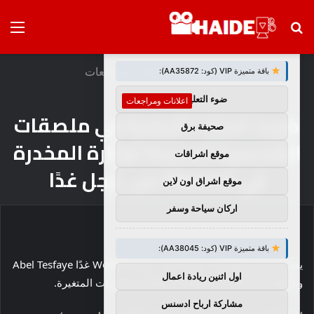
بحث
الق
×
توصيات :
عن
الرئيسية
/
اعلانات ومراجعات
باقة متميزة VIP (كود: AA35872):
ضوء التعليمي
اعلانات ومراجعات
ضربت الجثث الأرضية في ملصقات
صحيفة برق
الشخصية الجديدة للإثارة المخدرة
موقع اشراقات
في Weeknd على عجل غدًا
موقع اشراق اون لاين
اركان سياحة وسفر
باقة متميزة VIP (كود: AA38045):
يصور معرض ملصقات جديدة على عجل Weeknd غدًا Abel Tesfaye
اول اثنين ريادة اعمال
و Jenna Ortega و Barry Keoghan في الولايات المتغيرة.
مشاركة ارباح ادسنس